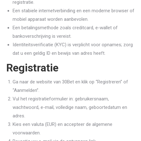
registratie.
Een stabiele internetverbinding en een moderne browser of
mobiel apparaat worden aanbevolen.
Een betalingsmethode zoals creditcard, e-wallet of
bankoverschrijving is vereist.
Identiteitsverificatie (KYC) is verplicht voor opnames; zorg
dat u een geldig ID en bewijs van adres heeft.
Registratie
Ga naar de website van 30Bet en klik op “Registreren” of
“Aanmelden”.
Vul het registratieformulier in: gebruikersnaam,
wachtwoord, e-mail, volledige naam, geboortedatum en
adres.
Kies een valuta (EUR) en accepteer de algemene
voorwaarden.