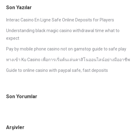
Son Yazılar
Interac Casino En Ligne Safe Online Deposits for Players
Understanding black magic casino withdrawal time what to
expect
Pay by mobile phone casino not on gamstop guide to safe play
ทางเข้า Ku Casino เพื่อการเริ่มต้นเล่นคาสิโนออนไลน์อย่างมืออาชีพ
Guide to online casino with paypal safe, fast deposits
Son Yorumlar
Arşivler