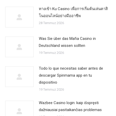
ทางเข้า Ku Casino เพื่อการเริ่มต้นเล่นคาสิ
โนออนไลน์อย่างมืออาชีพ
28 Temmuz 2026
Was Sie über das Mafia Casino in
Deutschland wissen sollten
19 Temmuz 2026
Todo lo que necesitas saber antes de
descargar Spinmama app en tu
dispositivo
19 Temmuz 2026
Wazbee Casino login: kaip išspręsti
dažniausiai pasitaikančias problemas