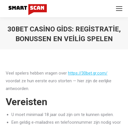
30BET CASINO GIDS: REGISTRATIE,
BONUSSEN EN VEILIG SPELEN
You are here:
Veel spelers hebben vragen over
https://30bet.gr.com/
voordat ze hun eerste euro storten — hier zijn de eerlijke
antwoorden.
Vereisten
U moet minimaal 18 jaar oud zijn om te kunnen spelen.
Een geldig e-mailadres en telefoonnummer zijn nodig voor