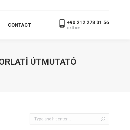
+90 212 278 01 56
CONTACT
Call us!
+90 212 278 01 56
CONTACT
Call us!
KORLATI ÚTMUTATÓ
Search: