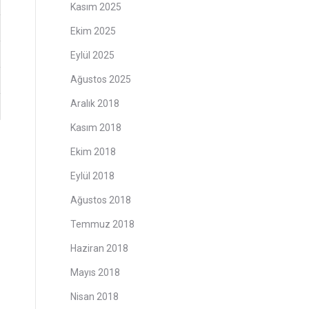
Kasım 2025
Ekim 2025
Eylül 2025
Ağustos 2025
Aralık 2018
Kasım 2018
Ekim 2018
Eylül 2018
Ağustos 2018
Temmuz 2018
Haziran 2018
Mayıs 2018
Nisan 2018