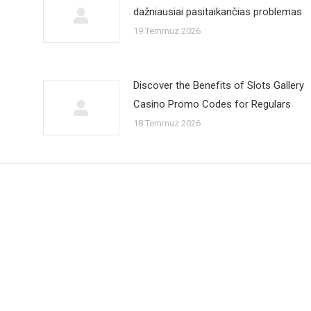
dažniausiai pasitaikančias problemas
19 Temmuz 2026
Discover the Benefits of Slots Gallery
Casino Promo Codes for Regulars
18 Temmuz 2026