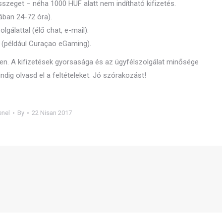
 összeget – néha 1000 HUF alatt nem indítható kifizetés.
lában 24-72 óra).
lgálattal (élő chat, e-mail).
z (például Curaçao eGaming).
en. A kifizetések gyorsasága és az ügyfélszolgálat minősége
dig olvasd el a feltételeket. Jó szórakozást!
nel
By
22 Nisan 2017