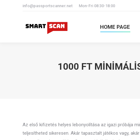
info@passportscanner.net
Mon-Fri 08:30-18:00
HOME PAGE
HOME PAGE
1000 FT MINIMÁL
Az első kifizetés helyes lebonyolítása az igazi próbája
teljesítheted sikeresen. Akár tapasztalt játékos vagy, a