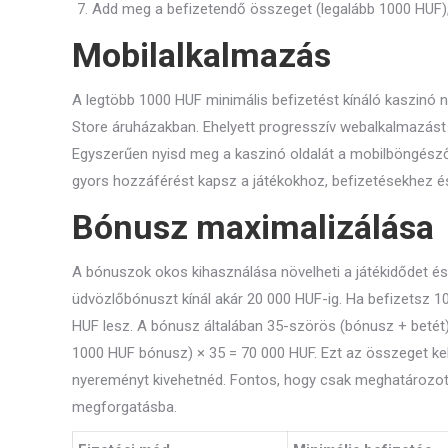
Add meg a befizetendő összeget (legalább 1000 HUF),
Mobilalkalmazás
A legtöbb 1000 HUF minimális befizetést kínáló kaszinó 
Store áruházakban. Ehelyett progresszív webalkalmazást
Egyszerűen nyisd meg a kaszinó oldalát a mobilböngésző
gyors hozzáférést kapsz a játékokhoz, befizetésekhez és k
Bónusz maximalizálása
A bónuszok okos kihasználása növelheti a játékidődet és 
üdvözlőbónuszt kínál akár 20 000 HUF-ig. Ha befizetsz 
HUF lesz. A bónusz általában 35-szörös (bónusz + betét)
1000 HUF bónusz) × 35 = 70 000 HUF. Ezt az összeget kel
nyereményt kivehetnéd. Fontos, hogy csak meghatározott 
megforgatásba.