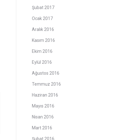
Şubat 2017
Ocak 2017
Aralık 2016
Kasım 2016
Ekim 2016
Eylül 2016
Ağustos 2016
Temmuz 2016
Haziran 2016
Mayıs 2016
Nisan 2016
Mart 2016
Şubat 2016