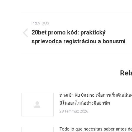
Post
PREVIOUS
navigation
20bet promo kód: praktický
Previous
sprievodca registráciou a bonusmi
post:
Rel
ทางเข้า Ku Casino เพื่อการเริ่มต้นเล่น
สิโนออนไลน์อย่างมืออาชีพ
28 Temmuz 2026
Todo lo que necesitas saber antes d