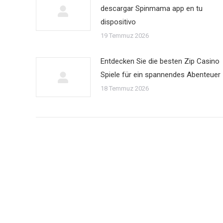
descargar Spinmama app en tu
dispositivo
19 Temmuz 2026
Entdecken Sie die besten Zip Casino
Spiele für ein spannendes Abenteuer
18 Temmuz 2026