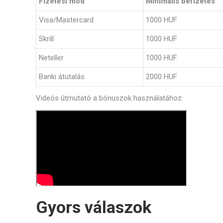
Fizetési mód
Minimális befizetés
Visa/Mastercard
1000 HUF
Skrill
1000 HUF
Neteller
1000 HUF
Banki átutalás
2000 HUF
Videós útmutató a bónuszok használatához:
Gyors válaszok