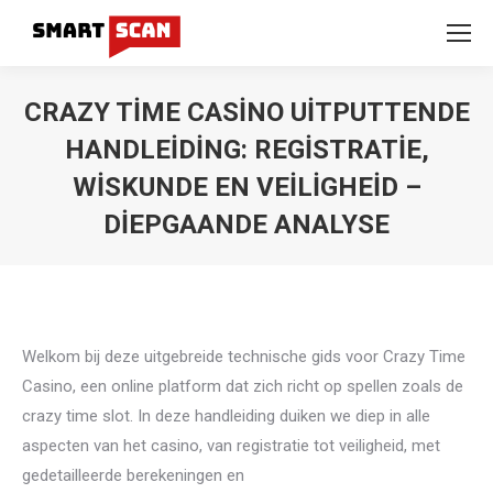
CRAZY TIME CASINO UITPUTTENDE
HANDLEIDING: REGISTRATIE,
WISKUNDE EN VEILIGHEID –
DIEPGAANDE ANALYSE
You are here:
Welkom bij deze uitgebreide technische gids voor Crazy Time
Casino, een online platform dat zich richt op spellen zoals de
crazy time slot. In deze handleiding duiken we diep in alle
aspecten van het casino, van registratie tot veiligheid, met
gedetailleerde berekeningen en