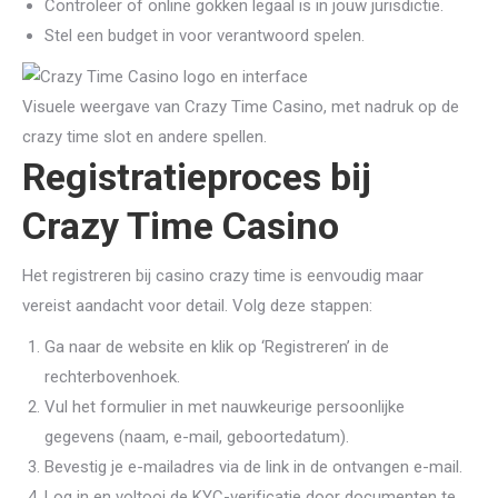
Controleer of online gokken legaal is in jouw jurisdictie.
Stel een budget in voor verantwoord spelen.
Visuele weergave van Crazy Time Casino, met nadruk op de
crazy time slot en andere spellen.
Registratieproces bij
Crazy Time Casino
Het registreren bij casino crazy time is eenvoudig maar
vereist aandacht voor detail. Volg deze stappen:
Ga naar de website en klik op ‘Registreren’ in de
rechterbovenhoek.
Vul het formulier in met nauwkeurige persoonlijke
gegevens (naam, e-mail, geboortedatum).
Bevestig je e-mailadres via de link in de ontvangen e-mail.
Log in en voltooi de KYC-verificatie door documenten te