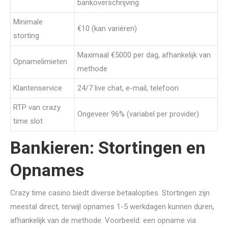
bankoverschrijving
Minimale
€10 (kan variëren)
storting
Maximaal €5000 per dag, afhankelijk van
Opnamelimieten
methode
Klantenservice
24/7 live chat, e-mail, telefoon
RTP van crazy
Ongeveer 96% (variabel per provider)
time slot
Bankieren: Stortingen en
Opnames
Crazy time casino biedt diverse betaalopties. Stortingen zijn
meestal direct, terwijl opnames 1-5 werkdagen kunnen duren,
afhankelijk van de methode. Voorbeeld: een opname via