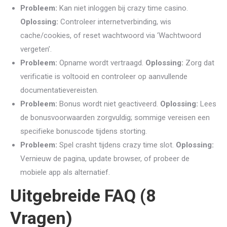
Probleem:
Kan niet inloggen bij crazy time casino.
Oplossing:
Controleer internetverbinding, wis
cache/cookies, of reset wachtwoord via ‘Wachtwoord
vergeten’.
Probleem:
Opname wordt vertraagd.
Oplossing:
Zorg dat
verificatie is voltooid en controleer op aanvullende
documentatievereisten.
Probleem:
Bonus wordt niet geactiveerd.
Oplossing:
Lees
de bonusvoorwaarden zorgvuldig; sommige vereisen een
specifieke bonuscode tijdens storting.
Probleem:
Spel crasht tijdens crazy time slot.
Oplossing:
Vernieuw de pagina, update browser, of probeer de
mobiele app als alternatief.
Uitgebreide FAQ (8
Vragen)