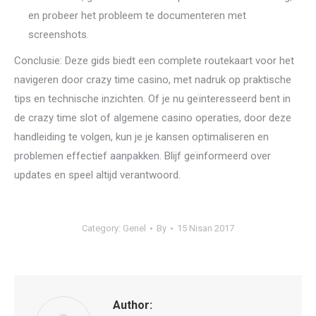
en probeer het probleem te documenteren met
screenshots.
Conclusie: Deze gids biedt een complete routekaart voor het
navigeren door crazy time casino, met nadruk op praktische
tips en technische inzichten. Of je nu geïnteresseerd bent in
de crazy time slot of algemene casino operaties, door deze
handleiding te volgen, kun je je kansen optimaliseren en
problemen effectief aanpakken. Blijf geïnformeerd over
updates en speel altijd verantwoord.
Category:
Genel
By
15 Nisan 2017
Author: