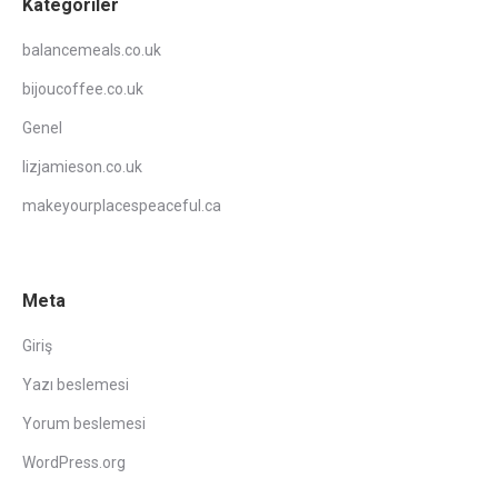
Kategoriler
balancemeals.co.uk
bijoucoffee.co.uk
Genel
lizjamieson.co.uk
makeyourplacespeaceful.ca
Meta
Giriş
Yazı beslemesi
Yorum beslemesi
WordPress.org