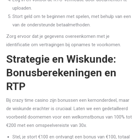
uploaden.
Stort geld om te beginnen met spelen, met behulp van een
van de ondersteunde betaalmethoden.
Zorg ervoor dat je gegevens overeenkomen met je
identificatie om vertragingen bij opnames te voorkomen.
Strategie en Wiskunde:
Bonusberekeningen en
RTP
Bij crazy time casino zijn bonussen een kernonderdeel, maar
de wiskunde erachter is cruciaal. Laten we een gedetailleerd
voorbeeld doornemen voor een welkomstbonus van 100% tot
€200 met een omspeelvereiste van 30x.
Stel, je stort €100 en ontvangt een bonus van €100, totaal