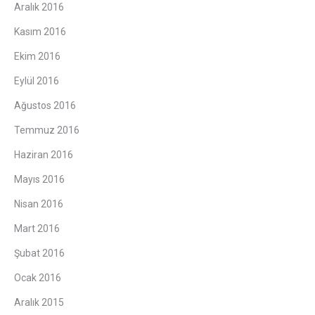
Aralık 2016
Kasım 2016
Ekim 2016
Eylül 2016
Ağustos 2016
Temmuz 2016
Haziran 2016
Mayıs 2016
Nisan 2016
Mart 2016
Şubat 2016
Ocak 2016
Aralık 2015