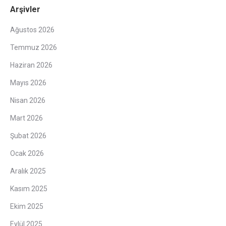
Arşivler
Ağustos 2026
Temmuz 2026
Haziran 2026
Mayıs 2026
Nisan 2026
Mart 2026
Şubat 2026
Ocak 2026
Aralık 2025
Kasım 2025
Ekim 2025
Eylül 2025