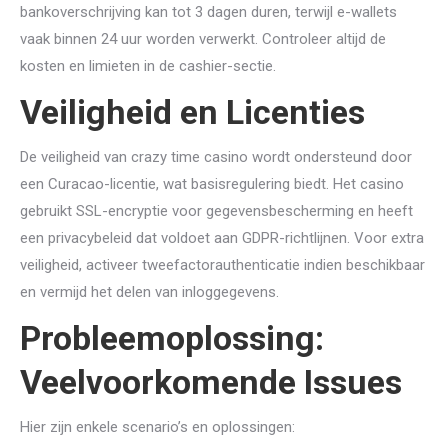
bankoverschrijving kan tot 3 dagen duren, terwijl e-wallets
vaak binnen 24 uur worden verwerkt. Controleer altijd de
kosten en limieten in de cashier-sectie.
Veiligheid en Licenties
De veiligheid van crazy time casino wordt ondersteund door
een Curacao-licentie, wat basisregulering biedt. Het casino
gebruikt SSL-encryptie voor gegevensbescherming en heeft
een privacybeleid dat voldoet aan GDPR-richtlijnen. Voor extra
veiligheid, activeer tweefactorauthenticatie indien beschikbaar
en vermijd het delen van inloggegevens.
Probleemoplossing:
Veelvoorkomende Issues
Hier zijn enkele scenario’s en oplossingen: