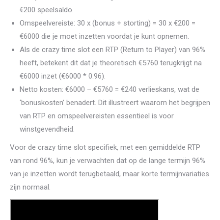
€200 speelsaldo.
Omspeelvereiste: 30 x (bonus + storting) = 30 x €200 =
€6000 die je moet inzetten voordat je kunt opnemen.
Als de crazy time slot een RTP (Return to Player) van 96%
heeft, betekent dit dat je theoretisch €5760 terugkrijgt na
€6000 inzet (€6000 * 0.96).
Netto kosten: €6000 – €5760 = €240 verlieskans, wat de
‘bonuskosten’ benadert. Dit illustreert waarom het begrijpen
van RTP en omspeelvereisten essentieel is voor
winstgevendheid.
Voor de crazy time slot specifiek, met een gemiddelde RTP
van rond 96%, kun je verwachten dat op de lange termijn 96%
van je inzetten wordt terugbetaald, maar korte termijnvariaties
zijn normaal.