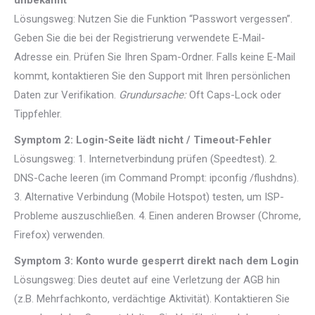
unbekannt”
Lösungsweg: Nutzen Sie die Funktion “Passwort vergessen”.
Geben Sie die bei der Registrierung verwendete E-Mail-
Adresse ein. Prüfen Sie Ihren Spam-Ordner. Falls keine E-Mail
kommt, kontaktieren Sie den Support mit Ihren persönlichen
Daten zur Verifikation.
Grundursache:
Oft Caps-Lock oder
Tippfehler.
Symptom 2: Login-Seite lädt nicht / Timeout-Fehler
Lösungsweg: 1. Internetverbindung prüfen (Speedtest). 2.
DNS-Cache leeren (im Command Prompt: ipconfig /flushdns).
3. Alternative Verbindung (Mobile Hotspot) testen, um ISP-
Probleme auszuschließen. 4. Einen anderen Browser (Chrome,
Firefox) verwenden.
Symptom 3: Konto wurde gesperrt direkt nach dem Login
Lösungsweg: Dies deutet auf eine Verletzung der AGB hin
(z.B. Mehrfachkonto, verdächtige Aktivität). Kontaktieren Sie