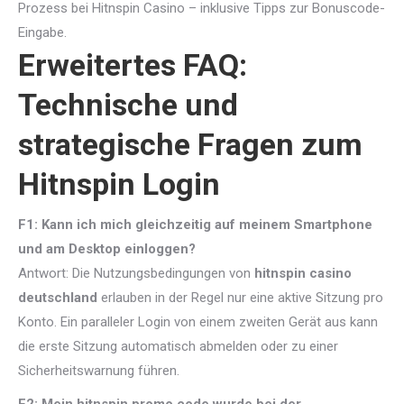
Prozess bei Hitnspin Casino – inklusive Tipps zur Bonuscode-
Eingabe.
Erweitertes FAQ:
Technische und
strategische Fragen zum
Hitnspin Login
F1: Kann ich mich gleichzeitig auf meinem Smartphone
und am Desktop einloggen?
Antwort: Die Nutzungsbedingungen von
hitnspin casino
deutschland
erlauben in der Regel nur eine aktive Sitzung pro
Konto. Ein paralleler Login von einem zweiten Gerät aus kann
die erste Sitzung automatisch abmelden oder zu einer
Sicherheitswarnung führen.