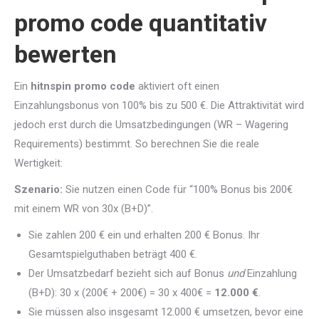
promo code quantitativ
bewerten
Ein
hitnspin promo code
aktiviert oft einen
Einzahlungsbonus von 100% bis zu 500 €. Die Attraktivität wird
jedoch erst durch die Umsatzbedingungen (WR – Wagering
Requirements) bestimmt. So berechnen Sie die reale
Wertigkeit:
Szenario:
Sie nutzen einen Code für “100% Bonus bis 200€
mit einem WR von 30x (B+D)”.
Sie zahlen 200 € ein und erhalten 200 € Bonus. Ihr
Gesamtspielguthaben beträgt 400 €.
Der Umsatzbedarf bezieht sich auf Bonus
und
Einzahlung
(B+D): 30 x (200€ + 200€) = 30 x 400€ =
12.000 €
.
Sie müssen also insgesamt 12.000 € umsetzen, bevor eine