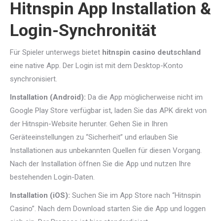
Hitnspin App Installation &
Login-Synchronität
Für Spieler unterwegs bietet
hitnspin casino deutschland
eine native App. Der Login ist mit dem Desktop-Konto
synchronisiert.
Installation (Android):
Da die App möglicherweise nicht im
Google Play Store verfügbar ist, laden Sie das APK direkt von
der Hitnspin-Website herunter. Gehen Sie in Ihren
Geräteeinstellungen zu “Sicherheit” und erlauben Sie
Installationen aus unbekannten Quellen für diesen Vorgang.
Nach der Installation öffnen Sie die App und nutzen Ihre
bestehenden Login-Daten.
Installation (iOS):
Suchen Sie im App Store nach “Hitnspin
Casino”. Nach dem Download starten Sie die App und loggen