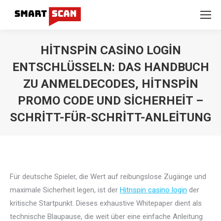
HITNSPIN CASINO LOGIN
ENTSCHLÜSSELN: DAS HANDBUCH
ZU ANMELDECODES, HITNSPIN
PROMO CODE UND SICHERHEIT –
SCHRITT-FÜR-SCHRITT-ANLEITUNG
You are here:
Für deutsche Spieler, die Wert auf reibungslose Zugänge und
maximale Sicherheit legen, ist der
Hitnspin casino login
der
kritische Startpunkt. Dieses exhaustive Whitepaper dient als
technische Blaupause, die weit über eine einfache Anleitung