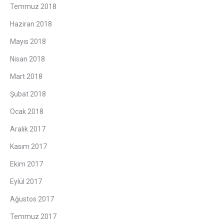
Temmuz 2018
Haziran 2018
Mayıs 2018
Nisan 2018
Mart 2018
Şubat 2018
Ocak 2018
Aralık 2017
Kasım 2017
Ekim 2017
Eylül 2017
Ağustos 2017
Temmuz 2017