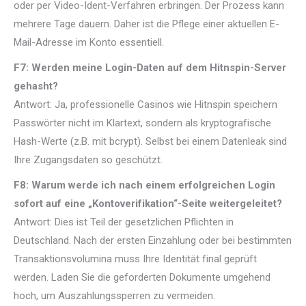
oder per Video-Ident-Verfahren erbringen. Der Prozess kann
mehrere Tage dauern. Daher ist die Pflege einer aktuellen E-
Mail-Adresse im Konto essentiell.
F7: Werden meine Login-Daten auf dem Hitnspin-Server
gehasht?
Antwort: Ja, professionelle Casinos wie Hitnspin speichern
Passwörter nicht im Klartext, sondern als kryptografische
Hash-Werte (z.B. mit bcrypt). Selbst bei einem Datenleak sind
Ihre Zugangsdaten so geschützt.
F8: Warum werde ich nach einem erfolgreichen Login
sofort auf eine „Kontoverifikation“-Seite weitergeleitet?
Antwort: Dies ist Teil der gesetzlichen Pflichten in
Deutschland. Nach der ersten Einzahlung oder bei bestimmten
Transaktionsvolumina muss Ihre Identität final geprüft
werden. Laden Sie die geforderten Dokumente umgehend
hoch, um Auszahlungssperren zu vermeiden.