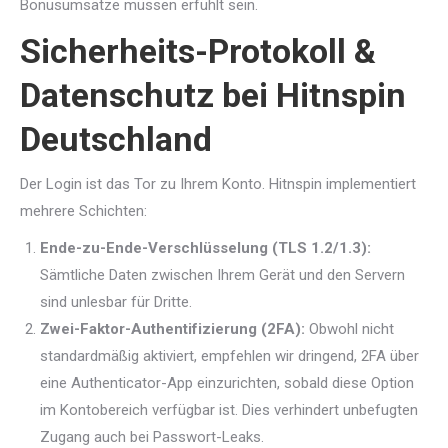
Bonusumsätze müssen erfühlt sein.
Sicherheits-Protokoll &
Datenschutz bei Hitnspin
Deutschland
Der Login ist das Tor zu Ihrem Konto. Hitnspin implementiert
mehrere Schichten:
Ende-zu-Ende-Verschlüsselung (TLS 1.2/1.3):
Sämtliche Daten zwischen Ihrem Gerät und den Servern
sind unlesbar für Dritte.
Zwei-Faktor-Authentifizierung (2FA):
Obwohl nicht
standardmäßig aktiviert, empfehlen wir dringend, 2FA über
eine Authenticator-App einzurichten, sobald diese Option
im Kontobereich verfügbar ist. Dies verhindert unbefugten
Zugang auch bei Passwort-Leaks.