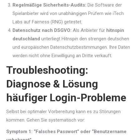
Regelmäßige Sicherheits-Audits:
Die Software der
Spielanbieter wird von unabhängigen Prüfern wie iTech
Labs auf Fairness (RNG) getestet.
Datenschutz nach DSGVO:
Als Anbieter für
hitnspin
deutschland
unterliegt Hitnspin den strengen deutschen
und europäischen Datenschutzbestimmungen. Ihre Daten
werden nicht ohne Einwilligung an Dritte verkauft.
Troubleshooting:
Diagnose & Lösung
häufiger Login-Probleme
Selbst bei optimaler Vorbereitung kann es zu Störungen
kommen. Gehen Sie systematisch vor:
Symptom 1: “Falsches Passwort” oder “Benutzername