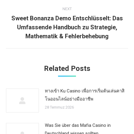
NEXT
Sweet Bonanza Demo Entschlüsselt: Das
Umfassende Handbuch zu Strategie,
Next
post:
Mathematik & Fehlerbehebung
Related Posts
ทางเข้า Ku Casino เพื่อการเริ่มต้นเล่นคาสิ
โนออนไลน์อย่างมืออาชีพ
28 Temmuz 2026
Was Sie über das Mafia Casino in
Deutschland wissen sollten