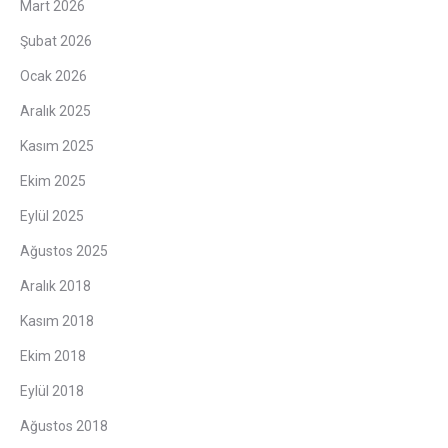
Mart 2026
Şubat 2026
Ocak 2026
Aralık 2025
Kasım 2025
Ekim 2025
Eylül 2025
Ağustos 2025
Aralık 2018
Kasım 2018
Ekim 2018
Eylül 2018
Ağustos 2018