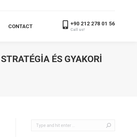
+90 212 278 01 56
CONTACT
Call us!
+90 212 278 01 56
CONTACT
Call us!
 STRATÉGIA ÉS GYAKORI
Search: