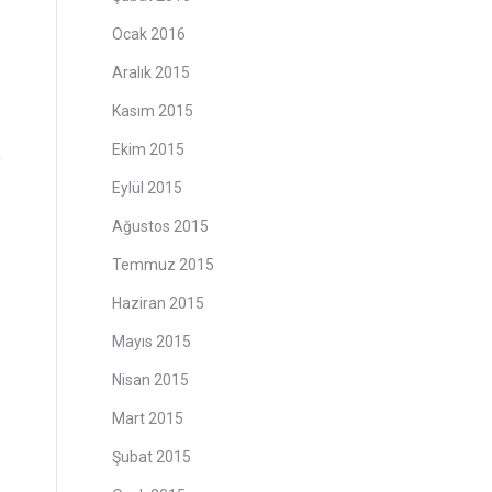
Ocak 2016
Aralık 2015
Kasım 2015
Ekim 2015
Eylül 2015
Ağustos 2015
Temmuz 2015
Haziran 2015
Mayıs 2015
Nisan 2015
Mart 2015
Şubat 2015