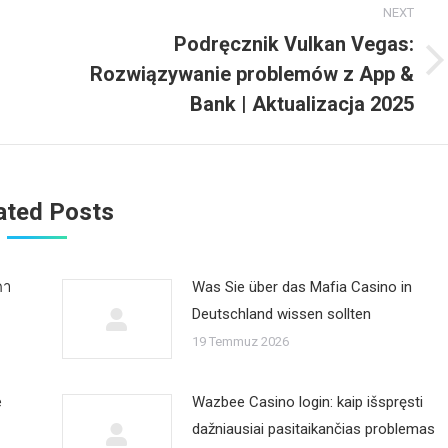
NEXT
Podręcznik Vulkan Vegas:
Rozwiązywanie problemów z App &
Next
post:
Bank | Aktualizacja 2025
ated Posts
คา
Was Sie über das Mafia Casino in
Deutschland wissen sollten
19 Temmuz 2026
e
Wazbee Casino login: kaip išspręsti
dažniausiai pasitaikančias problemas