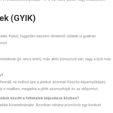
ek (GYIK)
?
ala. Külső, független kaszinó-áttekintő oldalak is gyakran
umot.
ételeknek (pl. nincs letét); más aktív bónuszod van; vagy a kód más
n?
ennáll, ne indítsd újra a játékot azonnal! Készíts képernyőképet,
gy e-mailben, megadva a játék azonosítóját és az időpontot.
ékok között a feltételek teljesítése közben?
fogadási követelménybe. Azonban néhány promóció egy konkrét