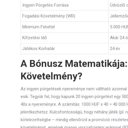
Ingyen Pörgetés Forrása
Üdvözlő 
Fogadási Követelmény (WR)
Jellemzőe
Minimum Felvétel
5 000 HU
Kifizetési Idő
Akár 24 ó
Játékos Korhatár
24 év
A Bónusz Matematikája:
Követelmény?
Az ingyen pörgetések nyereménye nem váltható azonnal 
esik. Tegyük fel, hogy kapunk 20 ingyen pörgetést egy 500
40x a nyereményre. A számítás: 1000 HUF x 40 = 40 000 HUF
jelentkezhetsz. Kulcsfontosságú, hogy néhány játék (pl.
kötelezettségbe – mindig ellenőrizd a promóció részletes fe
követelményt, amelyek magas visszafizetési aránnyal (RT