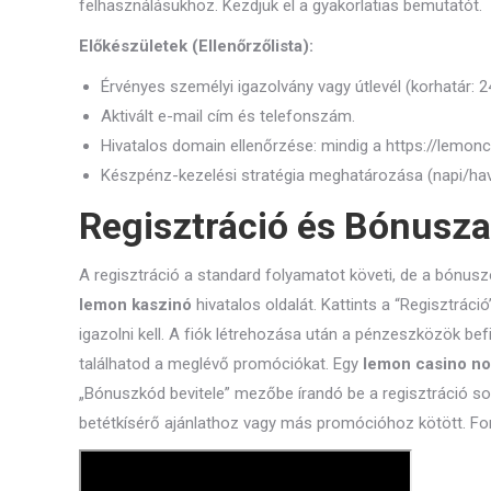
felhasználásukhoz. Kezdjük el a gyakorlatias bemutatót.
Előkészületek (Ellenőrzőlista):
Érvényes személyi igazolvány vagy útlevél (korhatár: 24
Aktivált e-mail cím és telefonszám.
Hivatalos domain ellenőrzése: mindig a https://lemonca
Készpénz-kezelési stratégia meghatározása (napi/havi 
Regisztráció és Bónusza
A regisztráció a standard folyamatot követi, de a bónusz
lemon kaszinó
hivatalos oldalát. Kattints a “Regisztráci
igazolni kell. A fiók létrehozása után a pénzeszközök bef
találhatod a meglévő promóciókat. Egy
lemon casino no
„Bónuszkód bevitele” mezőbe írandó be a regisztráció so
betétkísérő ajánlathoz vagy más promócióhoz kötött. Fon