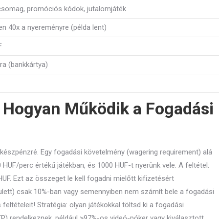
csomag, promóciós kódok, jutalomjáték
n 40x a nyereményre (példa lent)
F
ra (bankkártya)
 Hogyan Működik a Fogadási
készpénzré. Egy fogadási követelmény (wagering requirement) alá
 HUF/perc értékű játékban, és 1000 HUF-t nyerünk vele. A feltétel:
. Ezt az összeget le kell fogadni mielőtt kifizetésért
 rulett) csak 10%-ban vagy semennyiben nem számít bele a fogadási
ltételeit! Stratégia: olyan játékokkal töltsd ki a fogadási
P) rendelkeznek, például >97%-os videó-póker vagy kiválasztott