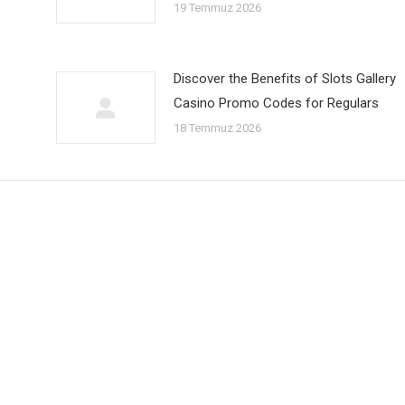
19 Temmuz 2026
Discover the Benefits of Slots Gallery
Casino Promo Codes for Regulars
18 Temmuz 2026