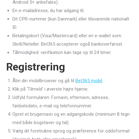
Android 5+ anbefales).
En e-mailadresse, du har adgang til.
Dit CPR-nummer (kun Danmark) eller tilsvarende nationalt
ID.
Betalingskort (Visa/Mastercard) eller en e-wallet som
Skrill/Neteller. Bet365 accepterer også bankoverførsel.
Tålmodighed: verifikation kan tage op til 24 timer.
Registrering
Åbn din mobilbrowser og gå til
Bet365 mobil
.
Klik på ‘Tilmeld’ i øverste højre hjørne.
Udfyld formularen: Fornavn, efternavn, adresse,
fødselsdato, e-mail og telefonnummer.
Opret et brugernavn og en adgangskode (minimum 8 tegn
med både bogstaver og tal).
Vælg dit foretrukne sprog og præference for oddsformat