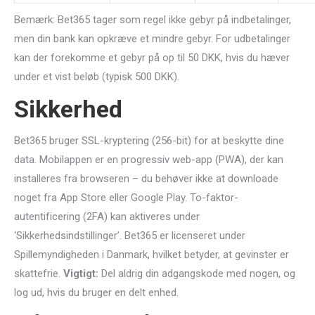
Bemærk: Bet365 tager som regel ikke gebyr på indbetalinger,
men din bank kan opkræve et mindre gebyr. For udbetalinger
kan der forekomme et gebyr på op til 50 DKK, hvis du hæver
under et vist beløb (typisk 500 DKK).
Sikkerhed
Bet365 bruger SSL-kryptering (256-bit) for at beskytte dine
data. Mobilappen er en progressiv web-app (PWA), der kan
installeres fra browseren – du behøver ikke at downloade
noget fra App Store eller Google Play. To-faktor-
autentificering (2FA) kan aktiveres under
‘Sikkerhedsindstillinger’. Bet365 er licenseret under
Spillemyndigheden i Danmark, hvilket betyder, at gevinster er
skattefrie.
Vigtigt:
Del aldrig din adgangskode med nogen, og
log ud, hvis du bruger en delt enhed.