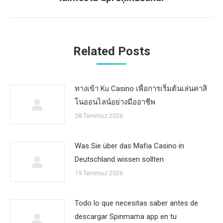
post:
Related Posts
ทางเข้า Ku Casino เพื่อการเริ่มต้นเล่นคาสิ
โนออนไลน์อย่างมืออาชีพ
28 Temmuz 2026
Was Sie über das Mafia Casino in
Deutschland wissen sollten
19 Temmuz 2026
Todo lo que necesitas saber antes de
descargar Spinmama app en tu