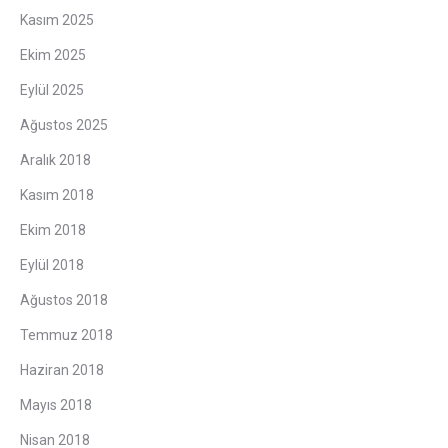
Kasım 2025
Ekim 2025
Eylül 2025
Ağustos 2025
Aralık 2018
Kasım 2018
Ekim 2018
Eylül 2018
Ağustos 2018
Temmuz 2018
Haziran 2018
Mayıs 2018
Nisan 2018