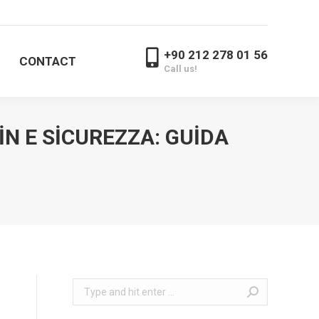
+90 212 278 01 56
CONTACT
Call us!
+90 212 278 01 56
CONTACT
Call us!
N E SICUREZZA: GUIDA
Search: