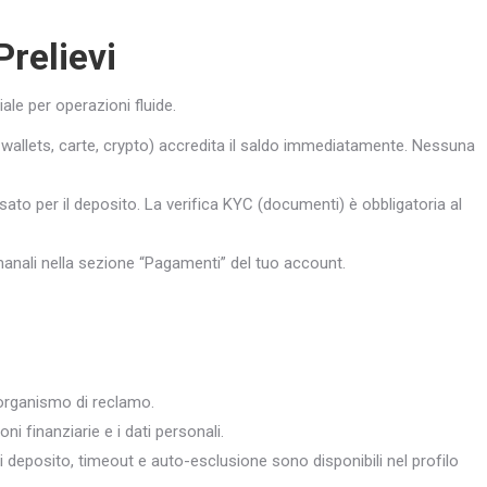
relievi
le per operazioni fluide.
wallets, carte, crypto) accredita il saldo immediatamente. Nessuna
sato per il deposito. La verifica KYC (documenti) è obbligatoria al
timanali nella sezione “Pagamenti” del tuo account.
organismo di reclamo.
ni finanziarie e i dati personali.
i deposito, timeout e auto-esclusione sono disponibili nel profilo