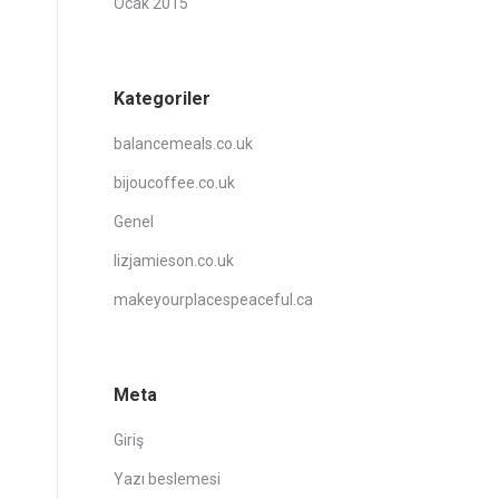
Ocak 2015
Kategoriler
balancemeals.co.uk
bijoucoffee.co.uk
Genel
lizjamieson.co.uk
makeyourplacespeaceful.ca
Meta
Giriş
Yazı beslemesi