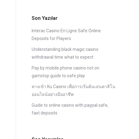
Son Yazılar
Interac Casino En Ligne Safe Online
Deposits for Players
Understanding black magic casino
withdrawal time what to expect
Pay by mobile phone casino not on
gamstop guide to safe play
ทางเข้า Ku Casino เพื่อการเริ่มต้นเล่นคาสิโน
ออนไลน์อย่างมืออาชีพ
Guide to online casino with paypal safe,
fast deposits