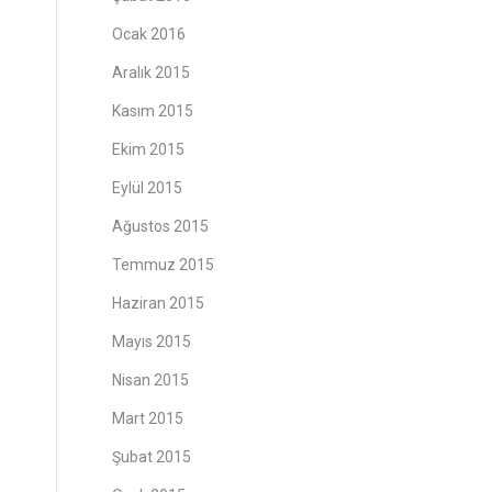
Ocak 2016
Aralık 2015
Kasım 2015
Ekim 2015
Eylül 2015
Ağustos 2015
Temmuz 2015
Haziran 2015
Mayıs 2015
Nisan 2015
Mart 2015
Şubat 2015