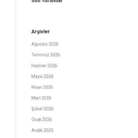
Son Yorumlar
Arşivler
Ağustos 2026
Temmuz 2026
Haziran 2026
Mayıs 2026
Nisan 2026
Mart 2026
Şubat 2026
Ocak 2026
Aralık 2025