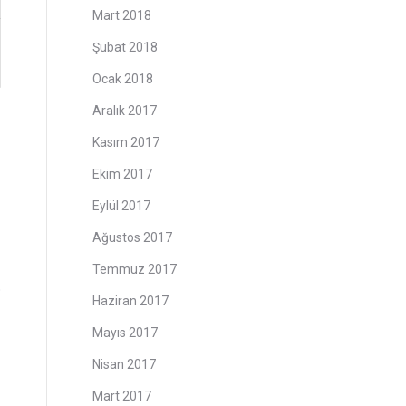
Mart 2018
Şubat 2018
Ocak 2018
Aralık 2017
Kasım 2017
Ekim 2017
Eylül 2017
Ağustos 2017
Temmuz 2017
o
Haziran 2017
Mayıs 2017
Nisan 2017
Mart 2017