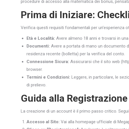
procedure di accesso alla matematica dei bonus, pensata 
Prima di Iniziare: Checkl
Verifica questi requisiti fondamentali per un’esperienza o
Età e Località:
Avere almeno 18 anni e trovarsi in un
Documenti:
Avere a portata di mano un documento d’id
residenza recente (bolletta) per la verifica del conto.
Connessione Sicura:
Assicurarsi che il sito web (htt
browser.
Termini e Condizioni:
Leggere, in particolare, le sezio
di prelievo.
Guida alla Registrazione
La creazione di un account è il primo passo critico. Segu
Accesso al Sito:
Vai alla homepage ufficiale di Megap