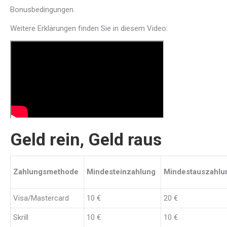
Bonusbedingungen.
Weitere Erklärungen finden Sie in diesem Video:
Geld rein, Geld raus
Zahlungsmethode
Mindesteinzahlung
Mindestauszahlu
Visa/Mastercard
10 €
20 €
Skrill
10 €
10 €