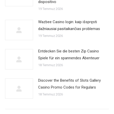
dispositivo
19 Temmuz 2026
Wazbee Casino login: kaip išspręsti
dažniausiai pasitaikančias problemas
19 Temmuz 2026
Entdecken Sie die besten Zip Casino
Spiele für ein spannendes Abenteuer
18 Temmuz 2026
Discover the Benefits of Slots Gallery
Casino Promo Codes for Regulars
18 Temmuz 2026