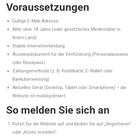
Voraussetzungen
Gültige E-Mail-Adresse
Alter über 18 Jahre (oder gesetzliches Mindestalter in
Ihrem Land)
Stabile Internetverbindung
Ausweisdokument für die Verifizierung (Personalausweis
oder Reisepass)
Zahlungsmethode (z. B. Kreditkarte, E-Wallet oder
Banküberweisung)
Aktuelles Gerät (Desktop, Tablet oder Smartphone) – die
Website ist mobiloptimiert.
So melden Sie sich an
Rufen Sie die Website auf und klicken Sie auf „Registrieren“
oder „Konto erstellen“.