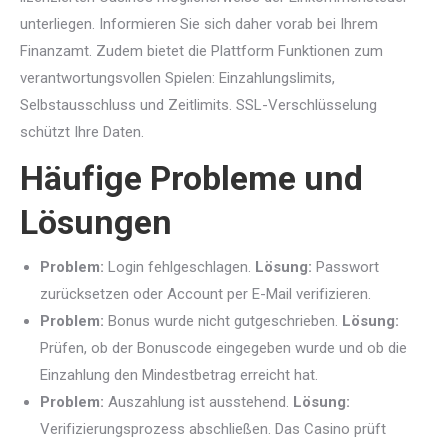
unterliegen. Informieren Sie sich daher vorab bei Ihrem
Finanzamt. Zudem bietet die Plattform Funktionen zum
verantwortungsvollen Spielen: Einzahlungslimits,
Selbstausschluss und Zeitlimits. SSL-Verschlüsselung
schützt Ihre Daten.
Häufige Probleme und
Lösungen
Problem:
Login fehlgeschlagen.
Lösung:
Passwort
zurücksetzen oder Account per E-Mail verifizieren.
Problem:
Bonus wurde nicht gutgeschrieben.
Lösung:
Prüfen, ob der Bonuscode eingegeben wurde und ob die
Einzahlung den Mindestbetrag erreicht hat.
Problem:
Auszahlung ist ausstehend.
Lösung:
Verifizierungsprozess abschließen. Das Casino prüft