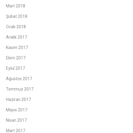
Mart 2018
Şubat 2018
Ocak 2018
Aralık 2017
Kasım 2017
Ekim 2017
Eylül 2017
Ağustos 2017
Temmuz 2017
Haziran 2017
Mayıs 2017
Nisan 2017
Mart 2017