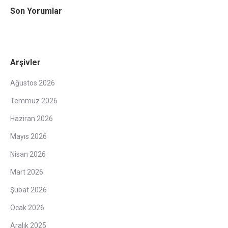
Son Yorumlar
Arşivler
Ağustos 2026
Temmuz 2026
Haziran 2026
Mayıs 2026
Nisan 2026
Mart 2026
Şubat 2026
Ocak 2026
Aralık 2025