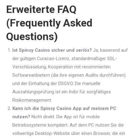
Erweiterte FAQ
(Frequently Asked
Questions)
Ist Spinsy Casino sicher und seriös?
Ja, basierend auf
der gültigen Curacao-Lizenz, standardmäßiger SSL-
Verschlüsselung, Kooperation mit renommierten
Softwareanbietern (die ihre eigenen Audits durchführen)
und der Einhaltung der DSGVO. Die manuelle
Auszahlungsprüfung ist ein Indiz für sorgfältiges
Risikomanagement.
Kann ich die
Spinsy Casino App
auf meinem PC
nutzen?
Nicht direkt. Die App ist für mobile
Betriebssysteme kompiliert. Auf dem PC nutzen Sie die
vollwertige Desktop-Website über einen Browser, die ein