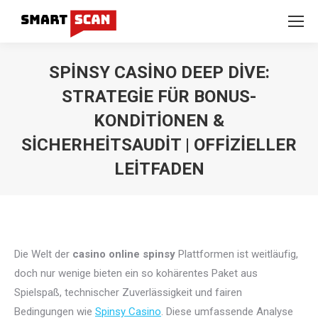
SPINSY CASINO DEEP DIVE:
STRATEGIE FÜR BONUS-
KONDITIONEN &
SICHERHEITSAUDIT | OFFIZIELLER
LEITFADEN
You are here:
Die Welt der
casino online spinsy
Plattformen ist weitläufig,
doch nur wenige bieten ein so kohärentes Paket aus
Spielspaß, technischer Zuverlässigkeit und fairen
Bedingungen wie
Spinsy Casino
. Diese umfassende Analyse