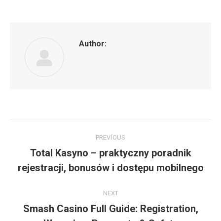
Author:
Post
PREVIOUS
navigation
Total Kasyno – praktyczny poradnik
Previous
rejestracji, bonusów i dostępu mobilnego
post:
NEXT
Smash Casino Full Guide: Registration,
Next