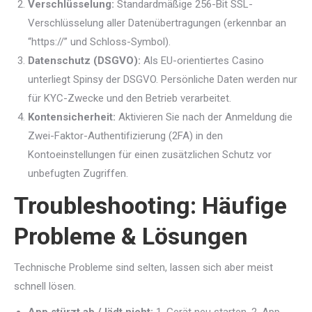
Verschlüsselung:
Standardmäßige 256-Bit SSL-
Verschlüsselung aller Datenübertragungen (erkennbar an
“https://” und Schloss-Symbol).
Datenschutz (DSGVO):
Als EU-orientiertes Casino
unterliegt Spinsy der DSGVO. Persönliche Daten werden nur
für KYC-Zwecke und den Betrieb verarbeitet.
Kontensicherheit:
Aktivieren Sie nach der Anmeldung die
Zwei-Faktor-Authentifizierung (2FA) in den
Kontoeinstellungen für einen zusätzlichen Schutz vor
unbefugten Zugriffen.
Troubleshooting: Häufige
Probleme & Lösungen
Technische Probleme sind selten, lassen sich aber meist
schnell lösen.