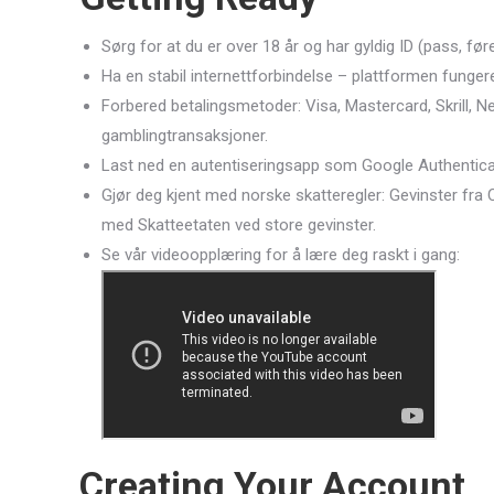
Sørg for at du er over 18 år og har gyldig ID (pass, føre
Ha en stabil internettforbindelse – plattformen funger
Forbered betalingsmetoder: Visa, Mastercard, Skrill, Nete
gamblingtransaksjoner.
Last ned en autentiseringsapp som Google Authenticator
Gjør deg kjent med norske skatteregler: Gevinster fra 
med Skatteetaten ved store gevinster.
Se vår videoopplæring for å lære deg raskt i gang:
Creating Your Account