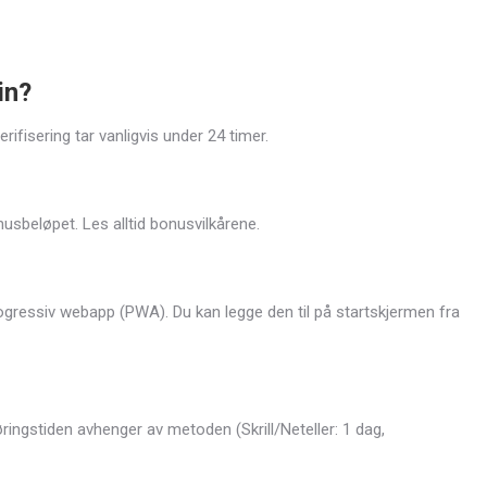
in?
ifisering tar vanligvis under 24 timer.
usbeløpet. Les alltid bonusvilkårene.
ogressiv webapp (PWA). Du kan legge den til på startskjermen fra
ringstiden avhenger av metoden (Skrill/Neteller: 1 dag,