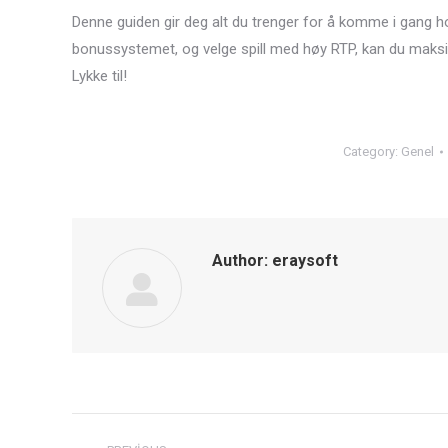
Denne guiden gir deg alt du trenger for å komme i gang ho
bonussystemet, og velge spill med høy RTP, kan du maksime
Lykke til!
Category:
Genel
Author:
eraysoft
Post