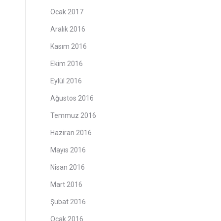
Ocak 2017
Aralık 2016
Kasım 2016
Ekim 2016
Eylül 2016
Ağustos 2016
Temmuz 2016
Haziran 2016
Mayıs 2016
Nisan 2016
Mart 2016
Şubat 2016
Ocak 2016