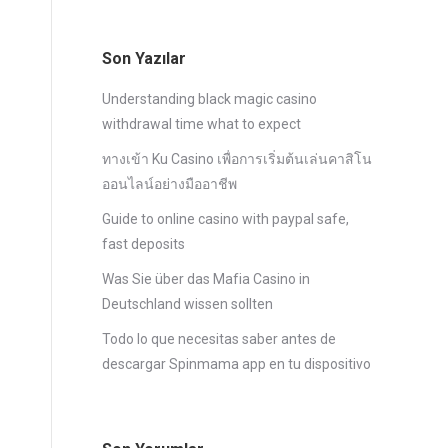
Son Yazılar
Understanding black magic casino
withdrawal time what to expect
ทางเข้า Ku Casino เพื่อการเริ่มต้นเล่นคาสิโน
ออนไลน์อย่างมืออาชีพ
Guide to online casino with paypal safe,
fast deposits
Was Sie über das Mafia Casino in
Deutschland wissen sollten
Todo lo que necesitas saber antes de
descargar Spinmama app en tu dispositivo