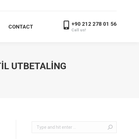
+90 212 278 01 56
CONTACT
Call us!
+90 212 278 01 56
CONTACT
Call us!
TIL UTBETALING
Search: