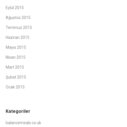
Eylül 2015
Ağustos 2015
Temmuz 2015
Haziran 2015
Mayıs 2015
Nisan 2015
Mart 2015
Şubat 2015
Ocak 2015
Kategoriler
balancemeals.co.uk