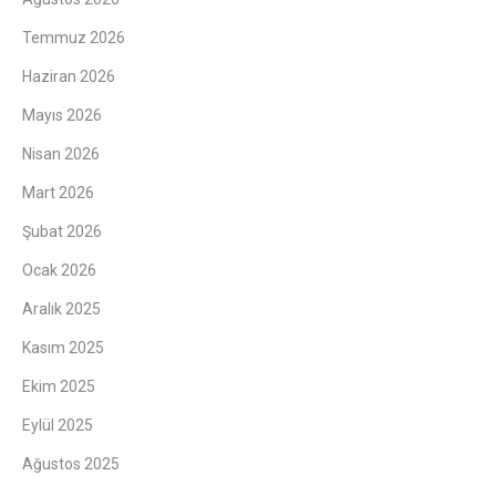
Temmuz 2026
Haziran 2026
Mayıs 2026
Nisan 2026
Mart 2026
Şubat 2026
Ocak 2026
Aralık 2025
Kasım 2025
Ekim 2025
Eylül 2025
Ağustos 2025