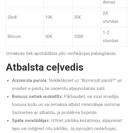
dienas
24
Skrill
10€
20€
stundas
1-2
Bitcoin
50€
100€
stundas
Izmaksas tiek apstrādātas pēc verifikācijas pabeigšanas.
Atbalsta ceļvedis
Aizmirsta parole:
Noklikšķiniet uz “Aizmirsāt paroli?” un
ievadiet e-pastu, lai saņemtu atjaunošanas saiti.
Bonuss netiek ieskaitīts:
Pārbaudiet, vai esat ievadījis
bonusa kodu un vai iemaksa atbilst minimālajai summai.
Sazinieties ar atbalstu, ja problēma turpinās.
Spēle neielādējas:
Iztīriet pārlūka kešatmiņu, atjauniniet
lapu vai mēģiniet citu pārlūku. Ja joprojām nedarbojas,