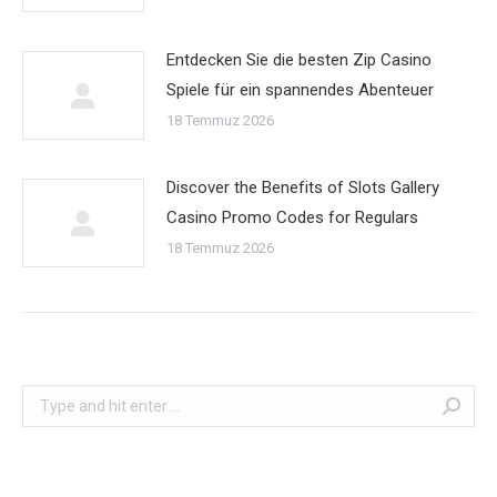
Entdecken Sie die besten Zip Casino
Spiele für ein spannendes Abenteuer
18 Temmuz 2026
Discover the Benefits of Slots Gallery
Casino Promo Codes for Regulars
18 Temmuz 2026
Search: