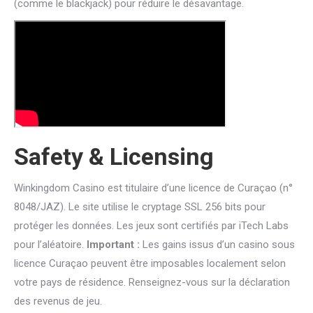
(comme le blackjack) pour réduire le désavantage.
Safety & Licensing
Winkingdom Casino est titulaire d’une licence de Curaçao (n°
8048/JAZ). Le site utilise le cryptage SSL 256 bits pour
protéger les données. Les jeux sont certifiés par iTech Labs
pour l’aléatoire.
Important :
Les gains issus d’un casino sous
licence Curaçao peuvent être imposables localement selon
votre pays de résidence. Renseignez-vous sur la déclaration
des revenus de jeu.