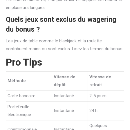
en plusieurs langues.
Quels jeux sont exclus du wagering
du bonus ?
Les jeux de table comme le blackjack et la roulette
contribuent moins ou sont exclus. Lisez les termes du bonus.
Pro Tips
Vitesse de
Vitesse de
Méthode
dépôt
retrait
Carte bancaire
Instantané
2-5 jours
Portefeuille
Instantané
24 h
électronique
Quelques
Cryptomonnaie
Instantané