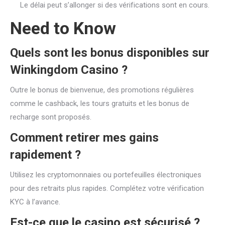
Le délai peut s’allonger si des vérifications sont en cours.
Need to Know
Quels sont les bonus disponibles sur
Winkingdom Casino ?
Outre le bonus de bienvenue, des promotions régulières
comme le cashback, les tours gratuits et les bonus de
recharge sont proposés.
Comment retirer mes gains
rapidement ?
Utilisez les cryptomonnaies ou portefeuilles électroniques
pour des retraits plus rapides. Complétez votre vérification
KYC à l’avance.
Est-ce que le casino est sécurisé ?