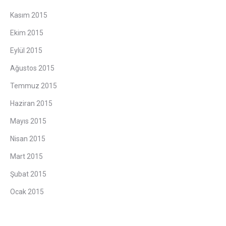
Kasım 2015
Ekim 2015
Eylül 2015
Ağustos 2015
Temmuz 2015
Haziran 2015
Mayıs 2015
Nisan 2015
Mart 2015
Şubat 2015
Ocak 2015