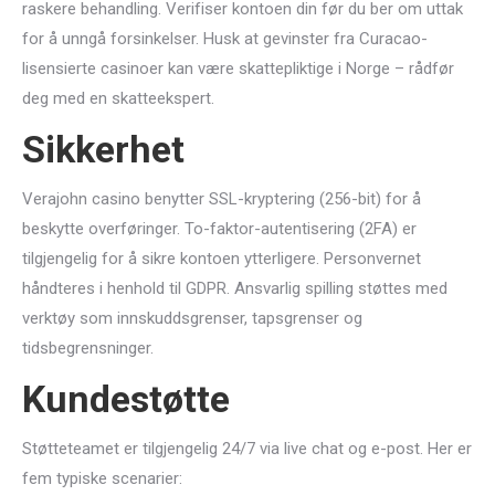
raskere behandling. Verifiser kontoen din før du ber om uttak
for å unngå forsinkelser. Husk at gevinster fra Curacao-
lisensierte casinoer kan være skattepliktige i Norge – rådfør
deg med en skatteekspert.
Sikkerhet
Verajohn casino benytter SSL-kryptering (256-bit) for å
beskytte overføringer. To-faktor-autentisering (2FA) er
tilgjengelig for å sikre kontoen ytterligere. Personvernet
håndteres i henhold til GDPR. Ansvarlig spilling støttes med
verktøy som innskuddsgrenser, tapsgrenser og
tidsbegrensninger.
Kundestøtte
Støtteteamet er tilgjengelig 24/7 via live chat og e-post. Her er
fem typiske scenarier: