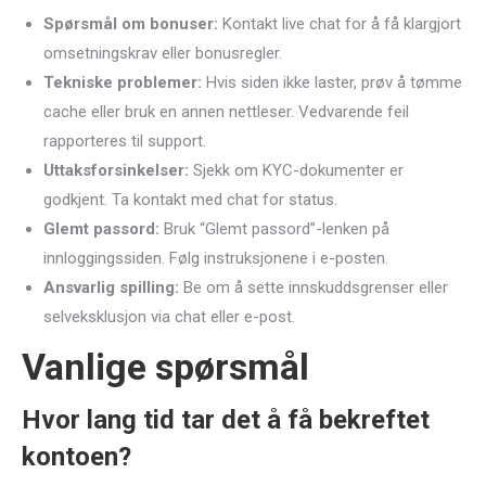
Spørsmål om bonuser:
Kontakt live chat for å få klargjort
omsetningskrav eller bonusregler.
Tekniske problemer:
Hvis siden ikke laster, prøv å tømme
cache eller bruk en annen nettleser. Vedvarende feil
rapporteres til support.
Uttaksforsinkelser:
Sjekk om KYC-dokumenter er
godkjent. Ta kontakt med chat for status.
Glemt passord:
Bruk “Glemt passord”-lenken på
innloggingssiden. Følg instruksjonene i e-posten.
Ansvarlig spilling:
Be om å sette innskuddsgrenser eller
selveksklusjon via chat eller e-post.
Vanlige spørsmål
Hvor lang tid tar det å få bekreftet
kontoen?