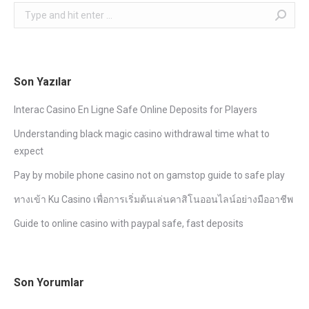
Search:
Son Yazılar
Interac Casino En Ligne Safe Online Deposits for Players
Understanding black magic casino withdrawal time what to
expect
Pay by mobile phone casino not on gamstop guide to safe play
ทางเข้า Ku Casino เพื่อการเริ่มต้นเล่นคาสิโนออนไลน์อย่างมืออาชีพ
Guide to online casino with paypal safe, fast deposits
Son Yorumlar