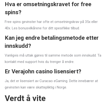
Hva er omsetningskravet for free
spins?
Free spins gevinster har ofte et omsetningskrav på 35x eller
40x. Les bonusvilkårene for ditt spesifikke tilbud.
Kan jeg endre betalingsmetode etter
innskudd?
Vanligvis må uttak gjøres til samme metode som innskudd. Ta
kontakt med support hvis du trenger å endre.
Er Verajohn casino lisensiert?
Ja, det er lisensiert av Curacao eGaming. Dette innebærer at
gevinsten kan være skattepliktig i Norge.
Verdt å vite