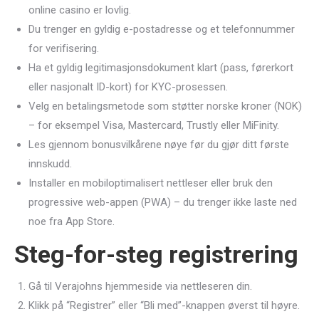
online casino er lovlig.
Du trenger en gyldig e-postadresse og et telefonnummer
for verifisering.
Ha et gyldig legitimasjonsdokument klart (pass, førerkort
eller nasjonalt ID-kort) for KYC-prosessen.
Velg en betalingsmetode som støtter norske kroner (NOK)
– for eksempel Visa, Mastercard, Trustly eller MiFinity.
Les gjennom bonusvilkårene nøye før du gjør ditt første
innskudd.
Installer en mobiloptimalisert nettleser eller bruk den
progressive web-appen (PWA) – du trenger ikke laste ned
noe fra App Store.
Steg-for-steg registrering
Gå til Verajohns hjemmeside via nettleseren din.
Klikk på “Registrer” eller “Bli med”-knappen øverst til høyre.