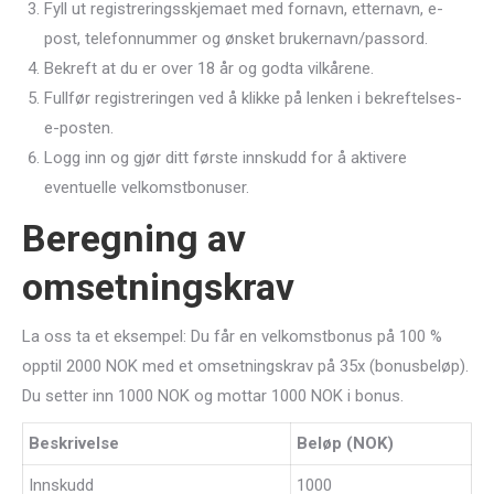
Fyll ut registreringsskjemaet med fornavn, etternavn, e-
post, telefonnummer og ønsket brukernavn/passord.
Bekreft at du er over 18 år og godta vilkårene.
Fullfør registreringen ved å klikke på lenken i bekreftelses-
e-posten.
Logg inn og gjør ditt første innskudd for å aktivere
eventuelle velkomstbonuser.
Beregning av
omsetningskrav
La oss ta et eksempel: Du får en velkomstbonus på 100 %
opptil 2000 NOK med et omsetningskrav på 35x (bonusbeløp).
Du setter inn 1000 NOK og mottar 1000 NOK i bonus.
Beskrivelse
Beløp (NOK)
Innskudd
1000