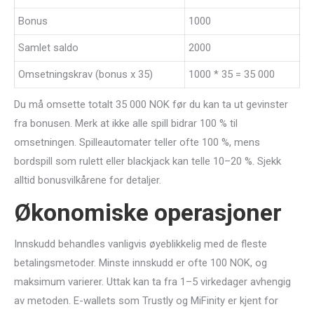
Bonus
1000
Samlet saldo
2000
Omsetningskrav (bonus x 35)
1000 * 35 = 35 000
Du må omsette totalt 35 000 NOK før du kan ta ut gevinster
fra bonusen. Merk at ikke alle spill bidrar 100 % til
omsetningen. Spilleautomater teller ofte 100 %, mens
bordspill som rulett eller blackjack kan telle 10–20 %. Sjekk
alltid bonusvilkårene for detaljer.
Økonomiske operasjoner
Innskudd behandles vanligvis øyeblikkelig med de fleste
betalingsmetoder. Minste innskudd er ofte 100 NOK, og
maksimum varierer. Uttak kan ta fra 1–5 virkedager avhengig
av metoden. E-wallets som Trustly og MiFinity er kjent for