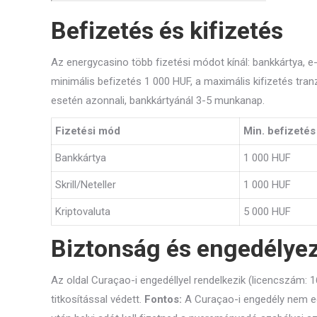
Befizetés és kifizetés
Az energycasino több fizetési módot kínál: bankkártya, e-pé
minimális befizetés 1 000 HUF, a maximális kifizetés tran
esetén azonnali, bankkártyánál 3-5 munkanap.
Fizetési mód
Min. befizetés
Bankkártya
1 000 HUF
Skrill/Neteller
1 000 HUF
Kriptovaluta
5 000 HUF
Biztonság és engedélye
Az oldal Curaçao-i engedéllyel rendelkezik (licencszám: 1
titkosítással védett.
Fontos:
A Curaçao-i engedély nem eg