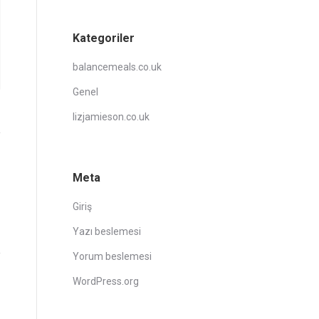
Kategoriler
balancemeals.co.uk
Genel
lizjamieson.co.uk
Meta
Giriş
Yazı beslemesi
Yorum beslemesi
WordPress.org