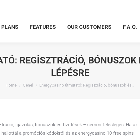
PLANS
FEATURES
OUR CUSTOMERS
F.A.Q.
PLANS
FEATURES
OUR CUSTOMERS
F.A.Q.
Ó: REGISZTRÁCIÓ, BÓNUSZOK 
LÉPÉSRE
You are here:
Home
Genel
EnergyCasino útmutató: Regisztráció, bónuszok és…
sztráció, igazolás, bónuszok és fizetések – semmi felesleges. Ha az
hallottál a promóciós kódokról és az energycasino 10 free spins