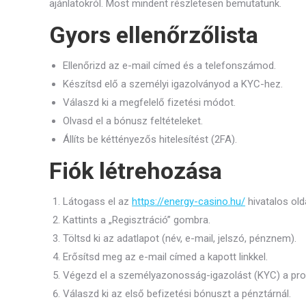
ajánlatokról. Most mindent részletesen bemutatunk.
Gyors ellenőrzőlista
Ellenőrizd az e-mail címed és a telefonszámod.
Készítsd elő a személyi igazolványod a KYC-hez.
Válaszd ki a megfelelő fizetési módot.
Olvasd el a bónusz feltételeket.
Állíts be kéttényezős hitelesítést (2FA).
Fiók létrehozása
Látogass el az
https://energy-casino.hu/
hivatalos old
Kattints a „Regisztráció” gombra.
Töltsd ki az adatlapot (név, e-mail, jelszó, pénznem).
Erősítsd meg az e-mail címed a kapott linkkel.
Végezd el a személyazonosság-igazolást (KYC) a prof
Válaszd ki az első befizetési bónuszt a pénztárnál.