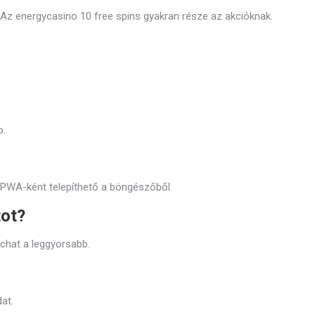
z energycasino 10 free spins gyakran része az akcióknak.
p.
és PWA-ként telepíthető a böngészőből.
tot?
 chat a leggyorsabb.
at.