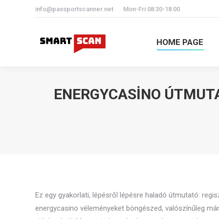
info@passportscanner.net
Mon-Fri 08:30-18:00
HOME PAGE
HOME PAGE
ENERGYCASINO ÚTMUTAT
Ez egy gyakorlati, lépésről lépésre haladó útmutató: regi
energycasino véleményeket böngészed, valószínűleg már 