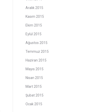
Aralık 2015
Kasım 2015
Ekim 2015
Eylül 2015
Ağustos 2015
Temmuz 2015
Haziran 2015
Mayıs 2015
Nisan 2015
Mart 2015
Şubat 2015
Ocak 2015