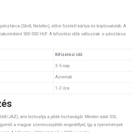
nztárca (Skrill, Neteller), előre fizetett kártya és kriptovaluták. A
zakciónként 500 000 HUF. A kifizetési idők változóak: e-pénztárca
Kifizetési idő
3-5 nap
Azonnali
1-2 óra
zés
668/JAZ), ami biztosítja a játék tisztaságát. Minden adat SSL
yenlő a magyar szerencsejáték-engedéllyel, így a nyeremények