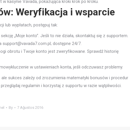
at w kasynie Vavada, pokazująca kroki krok po kroku.
w: Weryfikacja i wsparcie
ji lub wypłatach, postępuj tak:
kcję „Moje konto”. Jeśli to nie działa, skontaktuj się z supportem.
la support@vavada7.com.pl; dostępne 24/7.
ogi obrotu i Twoje konto jest zweryfikowane. Sprawdź historię
amowykluczenie w ustawieniach konta, jeśli odczuwasz problemy.
, ale sukces zależy od zrozumienia matematyki bonusów i procedur
przeglądaj regulamin i korzystaj z supportu w razie wątpliwości.
nel
By
7 Ağustos 2016