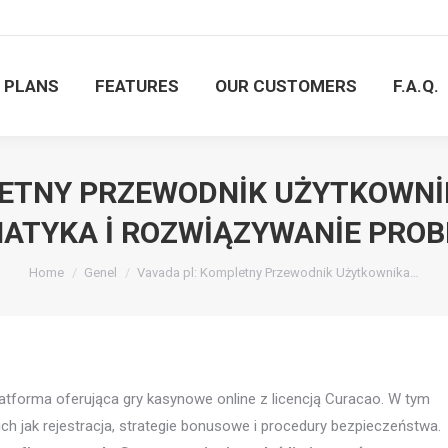
PLANS
FEATURES
OUR CUSTOMERS
F.A.Q.
PLANS
FEATURES
OUR CUSTOMERS
F.A.Q.
ETNY PRZEWODNIK UŻYTKOWNI
ATYKA I ROZWIĄZYWANIE PRO
You are here:
Home
Genel
Vavada pl: Kompletny Przewodnik Użytkownika…
latforma oferująca gry kasynowe online z licencją Curacao. W tym
ch jak rejestracja, strategie bonusowe i procedury bezpieczeństwa.