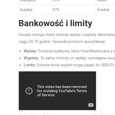
Blackjack
99%
Niska
Ruletka
97%
Średnia
Bankowość i limity
Vavada oferuje różne metody wpłaty i wypłaty. Minimaln
ciągu 24-72 godzin. Sprawdź poniższe specyfikacje:
Wpłaty:
Przelewy bankowe, karty Visa/Mastercard, e-
Wypłaty:
Te same metody co wpłaty; wymagana weryfi
Limity:
Dzienne limity wypłat mogą sięgać do 5000 PL