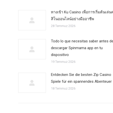
ทางเข้า Ku Casino เพื่อการเริ่มต้นเล่น
สิโนออนไลน์อย่างมืออาชีพ
28 Temmuz 2026
Todo lo que necesitas saber antes d
descargar Spinmama app en tu
dispositivo
19 Temmuz 2026
Entdecken Sie die besten Zip Casino
Spiele für ein spannendes Abenteuer
18 Temmuz 2026