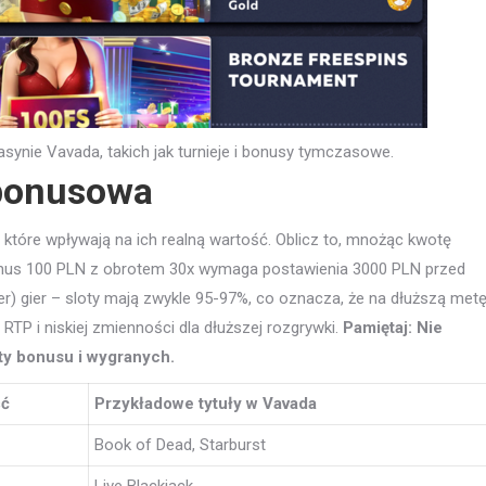
synie Vavada, takich jak turnieje i bonusy tymczasowe.
 bonusowa
które wpływają na ich realną wartość. Oblicz to, mnożąc kwotę
bonus 100 PLN z obrotem 30x wymaga postawienia 3000 PLN przed
r) gier – sloty mają zwykle 95-97%, co oznacza, że na dłuższą met
TP i niskiej zmienności dla dłuższej rozgrywki.
Pamiętaj: Nie
y bonusu i wygranych.
ść
Przykładowe tytuły w Vavada
Book of Dead, Starburst