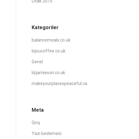
Ocak 2015
Kategoriler
balancemeals.co.uk
bijoucoffee.co.uk
Genel
lizjamieson.co.uk
makeyourplacespeaceful.ca
Meta
Giriş
Yazı beslemesi