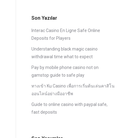
Son Yazılar
Interac Casino En Ligne Safe Online
Deposits for Players
Understanding black magic casino
withdrawal time what to expect
Pay by mobile phone casino not on
gamstop guide to safe play
ทางเข้า Ku Casino เพื่อการเริ่มต้นเล่นคาสิโน
ออนไลน์อย่างมืออาชีพ
Guide to online casino with paypal safe,
fast deposits