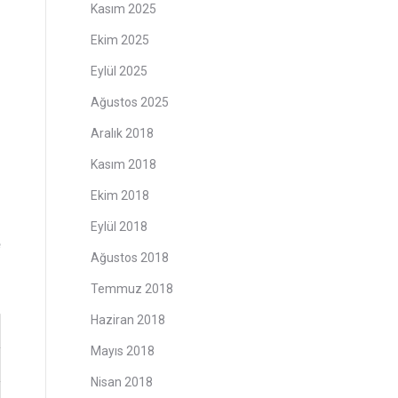
Kasım 2025
Ekim 2025
Eylül 2025
Ağustos 2025
Aralık 2018
Kasım 2018
Ekim 2018
Eylül 2018
ę
Ağustos 2018
Temmuz 2018
Haziran 2018
Mayıs 2018
Nisan 2018