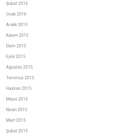
Şubat 2016
Ocak 2016
Aralık 2015
Kasım 2015
Ekim 2015
Eylül 2015
Ağustos 2015
Temmuz 2015
Haziran 2015
Mayıs 2015
Nisan 2015
Mart 2015
Şubat 2015