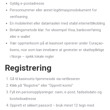
Gyldig e-postadresse
Personnummer eller annet legitimasjonsdokument for
verifisering
En mobilenhet eller datamaskin med stabil internettilkobling
Betalingsmetode klar: for eksempel Visa, bankoverføring
eller e-wallet
Vær oppmerksom på at kasinoet opererer under Curaçao-
lisens, noe som kan innebære at gevinster er skattepliktige
i Norge – sjekk lokale regler
Registrering
Gå til kasinoets hjemmeside via nettleseren
Klikk på “Registrer” eller “Opprett konto”
Fyll inn personopplysninger: navn, e-post, fødselsdato og
bostedsadresse
Opprett et sikkert passord – bruk minst 12 tegn med