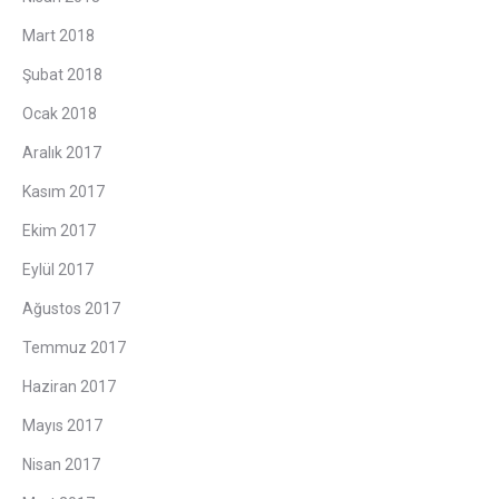
Mart 2018
Şubat 2018
Ocak 2018
Aralık 2017
Kasım 2017
Ekim 2017
Eylül 2017
Ağustos 2017
Temmuz 2017
Haziran 2017
Mayıs 2017
Nisan 2017