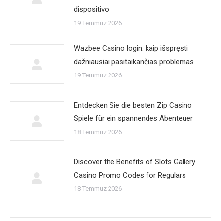
dispositivo
19 Temmuz 2026
Wazbee Casino login: kaip išspręsti
dažniausiai pasitaikančias problemas
19 Temmuz 2026
Entdecken Sie die besten Zip Casino
Spiele für ein spannendes Abenteuer
18 Temmuz 2026
Discover the Benefits of Slots Gallery
Casino Promo Codes for Regulars
18 Temmuz 2026