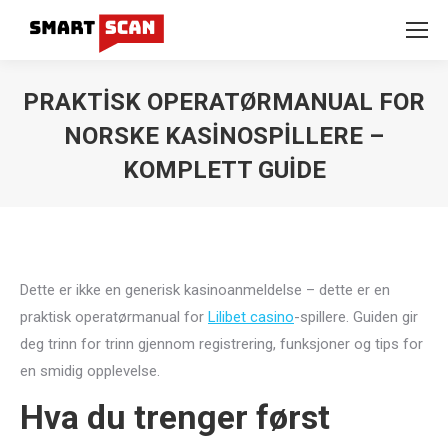
PRAKTISK OPERATØRMANUAL FOR
NORSKE KASINOSPILLERE –
KOMPLETT GUIDE
You are here:
Dette er ikke en generisk kasinoanmeldelse – dette er en
praktisk operatørmanual for
Lilibet casino
-spillere. Guiden gir
deg trinn for trinn gjennom registrering, funksjoner og tips for
en smidig opplevelse.
Hva du trenger først