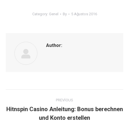
Category:
Genel
By
5 Ağustos 2016
Author:
Post
PREVIOUS
navigation
Hitnspin Casino Anleitung: Bonus berechnen
Previous
und Konto erstellen
post: