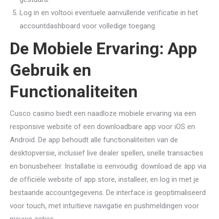
Log in en voltooi eventuele aanvullende verificatie in het
accountdashboard voor volledige toegang.
De Mobiele Ervaring: App
Gebruik en
Functionaliteiten
Cusco casino biedt een naadloze mobiele ervaring via een
responsive website of een downloadbare app voor iOS en
Android. De app behoudt alle functionaliteiten van de
desktopversie, inclusief live dealer spellen, snelle transacties
en bonusbeheer. Installatie is eenvoudig: download de app via
de officiële website of app store, installeer, en log in met je
bestaande accountgegevens. De interface is geoptimaliseerd
voor touch, met intuïtieve navigatie en pushmeldingen voor