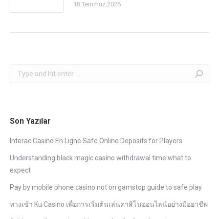
18 Temmuz 2026
Search:
Son Yazılar
Interac Casino En Ligne Safe Online Deposits for Players
Understanding black magic casino withdrawal time what to
expect
Pay by mobile phone casino not on gamstop guide to safe play
ทางเข้า Ku Casino เพื่อการเริ่มต้นเล่นคาสิโนออนไลน์อย่างมืออาชีพ