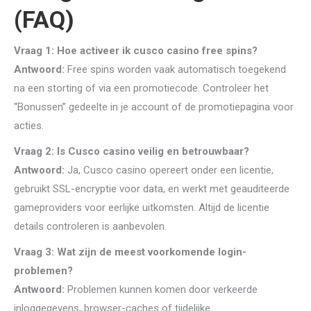
(FAQ)
Vraag 1: Hoe activeer ik cusco casino free spins?
Antwoord:
Free spins worden vaak automatisch toegekend
na een storting of via een promotiecode. Controleer het
“Bonussen” gedeelte in je account of de promotiepagina voor
acties.
Vraag 2: Is Cusco casino veilig en betrouwbaar?
Antwoord:
Ja, Cusco casino opereert onder een licentie,
gebruikt SSL-encryptie voor data, en werkt met geauditeerde
gameproviders voor eerlijke uitkomsten. Altijd de licentie
details controleren is aanbevolen.
Vraag 3: Wat zijn de meest voorkomende login-
problemen?
Antwoord:
Problemen kunnen komen door verkeerde
inloggegevens, browser-caches of tijdelijke