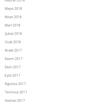
Haziran 2018
Mayıs 2018
Nisan 2018
Mart 2018
Şubat 2018
Ocak 2018
Aralık 2017
Kasım 2017
Ekim 2017
Eylül 2017
Ağustos 2017
Temmuz 2017
Haziran 2017