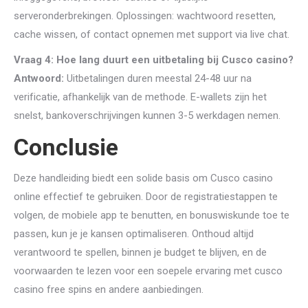
serveronderbrekingen. Oplossingen: wachtwoord resetten,
cache wissen, of contact opnemen met support via live chat.
Vraag 4: Hoe lang duurt een uitbetaling bij Cusco casino?
Antwoord:
Uitbetalingen duren meestal 24-48 uur na
verificatie, afhankelijk van de methode. E-wallets zijn het
snelst, bankoverschrijvingen kunnen 3-5 werkdagen nemen.
Conclusie
Deze handleiding biedt een solide basis om Cusco casino
online effectief te gebruiken. Door de registratiestappen te
volgen, de mobiele app te benutten, en bonuswiskunde toe te
passen, kun je je kansen optimaliseren. Onthoud altijd
verantwoord te spellen, binnen je budget te blijven, en de
voorwaarden te lezen voor een soepele ervaring met cusco
casino free spins en andere aanbiedingen.