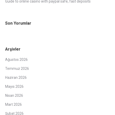
Guide to online casino with paypal safe, fast deposits
Son Yorumlar
Arşivler
Ağustos 2026
Temmuz 2026
Haziran 2026
Mayıs 2026
Nisan 2026
Mart 2026
Şubat 2026