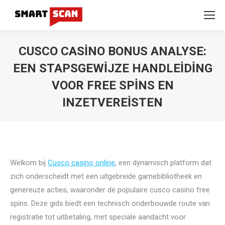
CUSCO CASINO BONUS ANALYSE:
EEN STAPSGEWIJZE HANDLEIDING
VOOR FREE SPINS EN
INZETVEREISTEN
You are here:
Welkom bij
Cusco casino online
, een dynamisch platform dat
zich onderscheidt met een uitgebreide gamebibliotheek en
genereuze acties, waaronder de populaire cusco casino free
spins. Deze gids biedt een technisch onderbouwde route van
registratie tot uitbetaling, met speciale aandacht voor