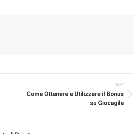
NEXT
Come Ottenere e Utilizzare il Bonus
Next
su Giocagile
post: