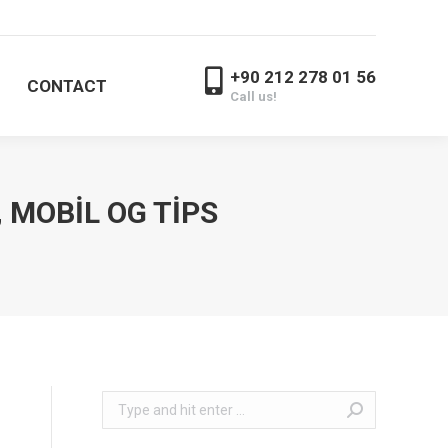
+90 212 278 01 56
CONTACT
Call us!
 MOBIL OG TIPS
Search: