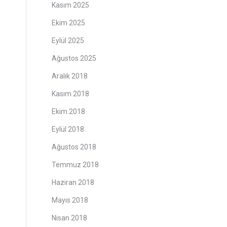
Kasım 2025
Ekim 2025
Eylül 2025
Ağustos 2025
Aralık 2018
Kasım 2018
Ekim 2018
Eylül 2018
Ağustos 2018
Temmuz 2018
Haziran 2018
Mayıs 2018
Nisan 2018