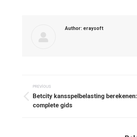
Author:
eraysoft
Post
PREVIOUS
navigation
Betcity kansspelbelasting berekenen:
Previous
complete gids
post: