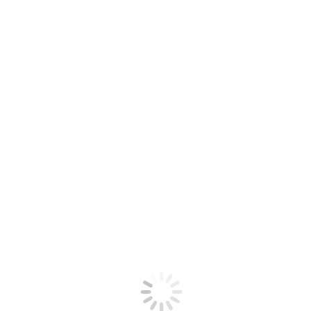
 altijd verantwoord spelen en controleer updates op de site voor de nie
adomi veiksmīgai spēlei
Next
Next post:
20bet App & Casino: Manuale Tecn
าชีพ
spositivo
mas