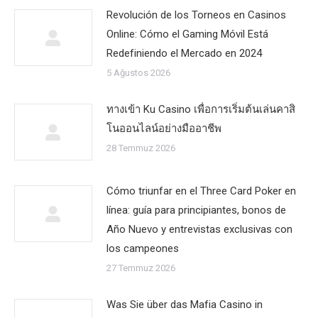
Revolución de los Torneos en Casinos
Online: Cómo el Gaming Móvil Está
Redefiniendo el Mercado en 2024
5 Ağustos 2026
ทางเข้า Ku Casino เพื่อการเริ่มต้นเล่นคาสิ
โนออนไลน์อย่างมืออาชีพ
28 Temmuz 2026
Cómo triunfar en el Three Card Poker en
línea: guía para principiantes, bonos de
Año Nuevo y entrevistas exclusivas con
los campeones
27 Temmuz 2026
Was Sie über das Mafia Casino in