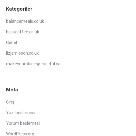
Kategoriler
balancemeals.co.uk
bijoucoffee.co.uk
Genel
lizjamieson.co.uk
makeyourplacespeaceful.ca
Meta
Giriş
Yazı beslemesi
Yorum beslemesi
WordPress.org