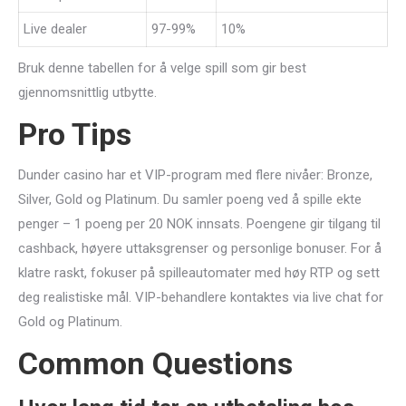
Live dealer
97-99%
10%
Bruk denne tabellen for å velge spill som gir best
gjennomsnittlig utbytte.
Pro Tips
Dunder casino har et VIP-program med flere nivåer: Bronze,
Silver, Gold og Platinum. Du samler poeng ved å spille ekte
penger – 1 poeng per 20 NOK innsats. Poengene gir tilgang til
cashback, høyere uttaksgrenser og personlige bonuser. For å
klatre raskt, fokuser på spilleautomater med høy RTP og sett
deg realistiske mål. VIP-behandlere kontaktes via live chat for
Gold og Platinum.
Common Questions