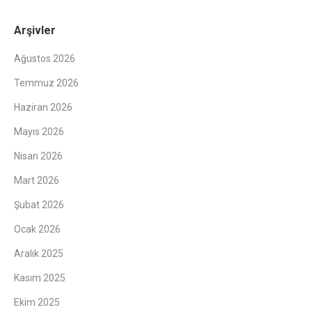
Arşivler
Ağustos 2026
Temmuz 2026
Haziran 2026
Mayıs 2026
Nisan 2026
Mart 2026
Şubat 2026
Ocak 2026
Aralık 2025
Kasım 2025
Ekim 2025