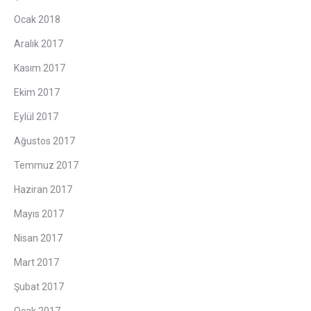
Ocak 2018
Aralık 2017
Kasım 2017
Ekim 2017
Eylül 2017
Ağustos 2017
Temmuz 2017
Haziran 2017
Mayıs 2017
Nisan 2017
Mart 2017
Şubat 2017