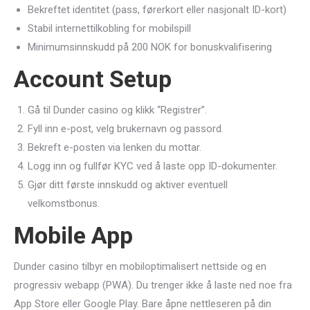
Bekreftet identitet (pass, førerkort eller nasjonalt ID-kort)
Stabil internettilkobling for mobilspill
Minimumsinnskudd på 200 NOK for bonuskvalifisering
Account Setup
Gå til Dunder casino og klikk “Registrer”.
Fyll inn e-post, velg brukernavn og passord.
Bekreft e-posten via lenken du mottar.
Logg inn og fullfør KYC ved å laste opp ID-dokumenter.
Gjør ditt første innskudd og aktiver eventuell
velkomstbonus.
Mobile App
Dunder casino tilbyr en mobiloptimalisert nettside og en
progressiv webapp (PWA). Du trenger ikke å laste ned noe fra
App Store eller Google Play. Bare åpne nettleseren på din