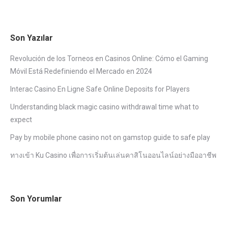
Son Yazılar
Revolución de los Torneos en Casinos Online: Cómo el Gaming
Móvil Está Redefiniendo el Mercado en 2024
Interac Casino En Ligne Safe Online Deposits for Players
Understanding black magic casino withdrawal time what to
expect
Pay by mobile phone casino not on gamstop guide to safe play
ทางเข้า Ku Casino เพื่อการเริ่มต้นเล่นคาสิโนออนไลน์อย่างมืออาชีพ
Son Yorumlar