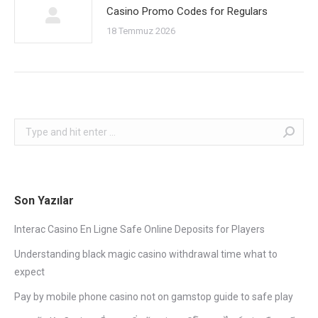
Casino Promo Codes for Regulars
18 Temmuz 2026
Search:
Son Yazılar
Interac Casino En Ligne Safe Online Deposits for Players
Understanding black magic casino withdrawal time what to
expect
Pay by mobile phone casino not on gamstop guide to safe play