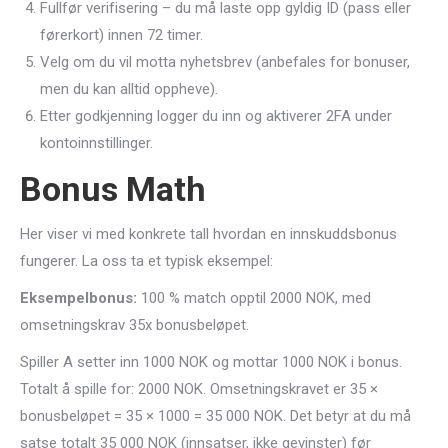
Fullfør verifisering – du må laste opp gyldig ID (pass eller
førerkort) innen 72 timer.
Velg om du vil motta nyhetsbrev (anbefales for bonuser,
men du kan alltid oppheve).
Etter godkjenning logger du inn og aktiverer 2FA under
kontoinnstillinger.
Bonus Math
Her viser vi med konkrete tall hvordan en innskuddsbonus
fungerer. La oss ta et typisk eksempel:
Eksempelbonus:
100 % match opptil 2000 NOK, med
omsetningskrav 35x bonusbeløpet.
Spiller A setter inn 1000 NOK og mottar 1000 NOK i bonus.
Totalt å spille for: 2000 NOK. Omsetningskravet er 35 ×
bonusbeløpet = 35 × 1000 = 35 000 NOK. Det betyr at du må
satse totalt 35 000 NOK (innsatser, ikke gevinster) før