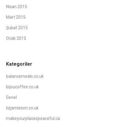
Nisan 2015
Mart 2015
Şubat 2015
Ocak 2015
Kategoriler
balancemeals.co.uk
bijoucoffee.co.uk
Genel
lizjamieson.co.uk
makeyourplacespeaceful.ca