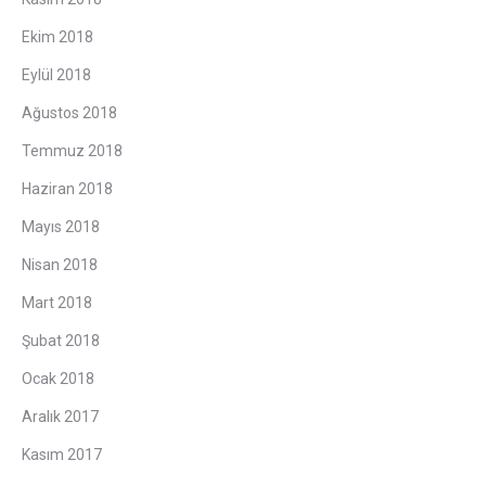
Ekim 2018
Eylül 2018
Ağustos 2018
Temmuz 2018
Haziran 2018
Mayıs 2018
Nisan 2018
Mart 2018
Şubat 2018
Ocak 2018
Aralık 2017
Kasım 2017