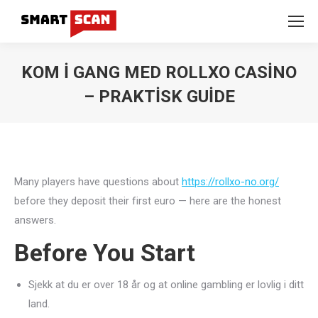
KOM I GANG MED ROLLXO CASINO
– PRAKTISK GUIDE
You are here:
Many players have questions about
https://rollxo-no.org/
before they deposit their first euro — here are the honest
answers.
Before You Start
Sjekk at du er over 18 år og at online gambling er lovlig i ditt
land.