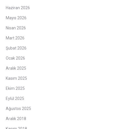
Haziran 2026
Mayıs 2026
Nisan 2026
Mart 2026
Şubat 2026
Ocak 2026
Aralık 2025
Kasım 2025
Ekim 2025
Eylül 2025
Ağustos 2025
Aralık 2018
Kasım 2018