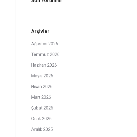
Son Yorumlar
Arşivler
Ağustos 2026
Temmuz 2026
Haziran 2026
Mayıs 2026
Nisan 2026
Mart 2026
Şubat 2026
Ocak 2026
Aralık 2025