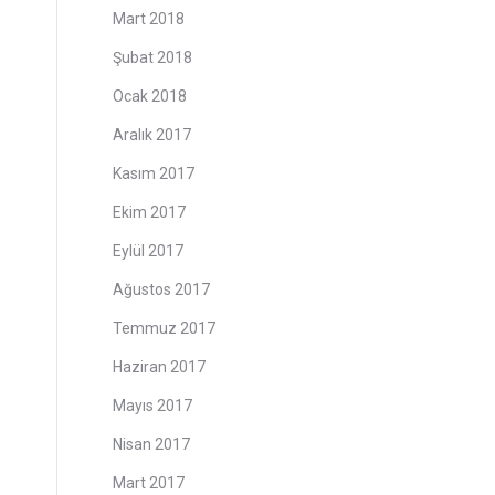
Mart 2018
Şubat 2018
Ocak 2018
Aralık 2017
Kasım 2017
Ekim 2017
Eylül 2017
Ağustos 2017
Temmuz 2017
Haziran 2017
Mayıs 2017
Nisan 2017
Mart 2017