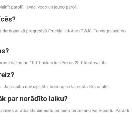
inīt paroli”. Ievadi veco un jauno paroli.
īcēs?
s darbojas kā progresīvā tīmekļa lietotne (PWA). To var palaist no
ms?
rasti sākas no 10 € bankas kartēm un 20 € kriptovalūtai.
reiz?
. Ja prasība nav izpildīta, bonuss un laimests tiks anulēti.
āk par norādīto laiku?
 sazinies ar atbalsta dienestu pa tiešo tērzēšanu vai e-pastu. Parasti