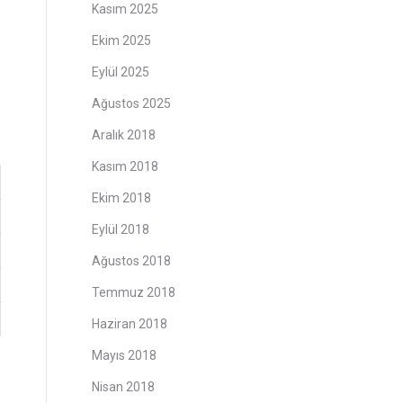
Kasım 2025
Ekim 2025
Eylül 2025
Ağustos 2025
Aralık 2018
Kasım 2018
Ekim 2018
Eylül 2018
Ağustos 2018
Temmuz 2018
Haziran 2018
Mayıs 2018
Nisan 2018