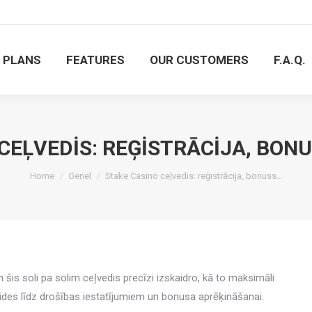
PLANS
FEATURES
OUR CUSTOMERS
F.A.Q.
PLANS
FEATURES
OUR CUSTOMERS
F.A.Q.
CEĻVEDIS: REĢISTRĀCIJA, BON
You are here:
Home
Genel
Stake Casino ceļvedis: reģistrācija, bonuss…
 šis soli pa solim ceļvedis precīzi izskaidro, kā to maksimāli
eides līdz drošības iestatījumiem un bonusa aprēķināšanai.