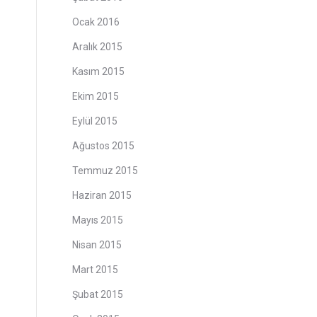
Ocak 2016
Aralık 2015
Kasım 2015
Ekim 2015
Eylül 2015
Ağustos 2015
Temmuz 2015
Haziran 2015
Mayıs 2015
Nisan 2015
Mart 2015
Şubat 2015