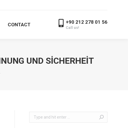
+90 212 278 01 56
CONTACT
Call us!
+90 212 278 01 56
CONTACT
Call us!
HNUNG UND SICHERHEIT
…
Search: