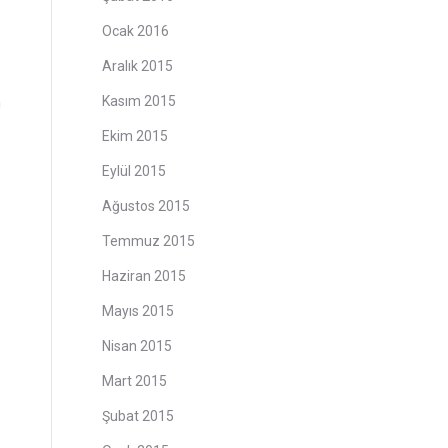
Ocak 2016
Aralık 2015
Kasım 2015
m
Ekim 2015
Eylül 2015
Ağustos 2015
Temmuz 2015
Haziran 2015
Mayıs 2015
Nisan 2015
Mart 2015
Şubat 2015