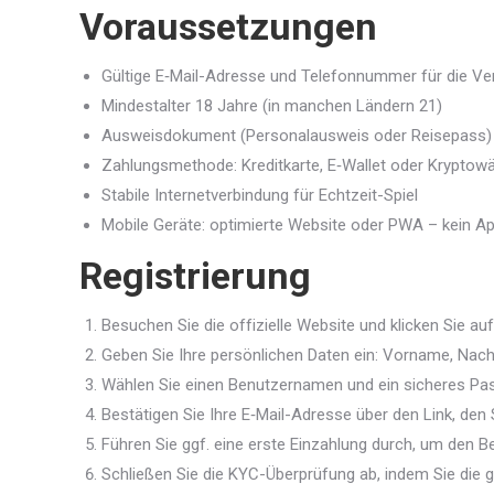
Voraussetzungen
Gültige E‑Mail-Adresse und Telefonnummer für die Ver
Mindestalter 18 Jahre (in manchen Ländern 21)
Ausweisdokument (Personalausweis oder Reisepass) 
Zahlungsmethode: Kreditkarte, E‑Wallet oder Kryptow
Stabile Internetverbindung für Echtzeit-Spiel
Mobile Geräte: optimierte Website oder PWA – kein A
Registrierung
Besuchen Sie die offizielle Website und klicken Sie auf 
Geben Sie Ihre persönlichen Daten ein: Vorname, Na
Wählen Sie einen Benutzernamen und ein sicheres Pas
Bestätigen Sie Ihre E‑Mail-Adresse über den Link, den S
Führen Sie ggf. eine erste Einzahlung durch, um den 
Schließen Sie die KYC-Überprüfung ab, indem Sie die