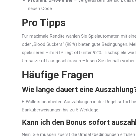
Problem: 2FA-Fehler
– Vergewissern Sie sich, dass d
neuen Code.
Pro Tipps
Für maximale Rendite wählen Sie Spielautomaten mit einem
oder „Blood Suckers“ (98 %) bieten gute Bedingungen. Mei
spekulieren – ihr RTP liegt oft unter 92 %. Tischspiele wie
Umsätze oft ausgeschlossen – lesen Sie deshalb vorher
Häufige Fragen
Wie lange dauert eine Auszahlung
E‑Wallets bearbeiten Auszahlungen in der Regel sofort b
Banküberweisungen bis zu 5 Werktage.
Kann ich den Bonus sofort auszah
Nein, Sie müssen zuerst die Umsatzbedingungen erfüllen 