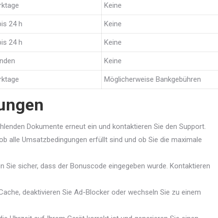
rktage
Keine
bis 24 h
Keine
bis 24 h
Keine
unden
Keine
rktage
Möglicherweise Bankgebühren
sungen
ehlenden Dokumente erneut ein und kontaktieren Sie den Support.
ob alle Umsatzbedingungen erfüllt sind und ob Sie die maximale
en Sie sicher, dass der Bonuscode eingegeben wurde. Kontaktieren
ache, deaktivieren Sie Ad-Blocker oder wechseln Sie zu einem