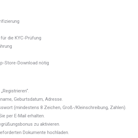
ifizierung
für die KYC-Prüfung
ährung
pp-Store-Download nötig
„Registrieren“.
chname, Geburtsdatum, Adresse.
swort (mindestens 8 Zeichen, Groß‑/Kleinschreibung, Zahlen).
ie per E‑Mail erhalten.
Begrüßungsbonus zu aktivieren.
 geforderten Dokumente hochladen.