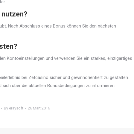
er.
g nutzen?
erlaubt. Nach Abschluss eines Bonus können Sie den nächsten
sten?
 den Kontoeinstellungen und verwenden Sie ein starkes, einzigartiges
elerlebnis bei Zetcasino sicher und gewinnorientiert zu gestalten.
d sich über die aktuellen Bonusbedingungen zu informieren.
By
eraysoft
26 Mart 2016