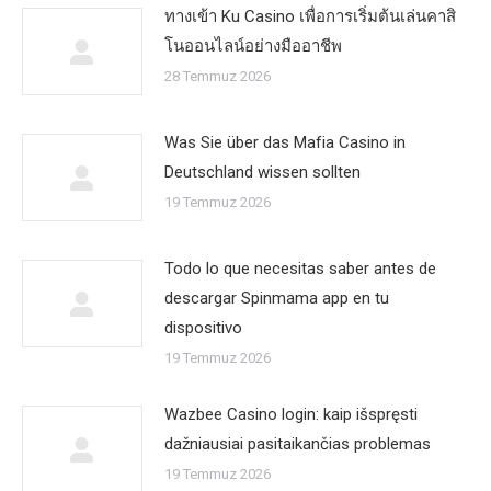
ทางเข้า Ku Casino เพื่อการเริ่มต้นเล่นคาสิ
โนออนไลน์อย่างมืออาชีพ
28 Temmuz 2026
Was Sie über das Mafia Casino in
Deutschland wissen sollten
19 Temmuz 2026
Todo lo que necesitas saber antes de
descargar Spinmama app en tu
dispositivo
19 Temmuz 2026
Wazbee Casino login: kaip išspręsti
dažniausiai pasitaikančias problemas
19 Temmuz 2026