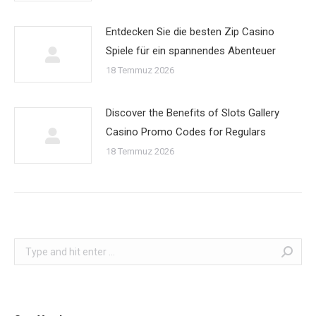
Entdecken Sie die besten Zip Casino
Spiele für ein spannendes Abenteuer
18 Temmuz 2026
Discover the Benefits of Slots Gallery
Casino Promo Codes for Regulars
18 Temmuz 2026
Search: