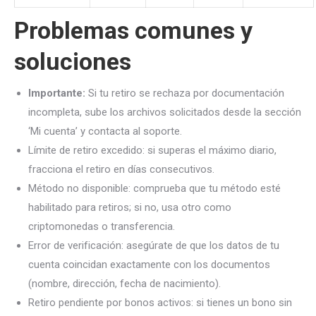
Problemas comunes y
soluciones
Importante:
Si tu retiro se rechaza por documentación
incompleta, sube los archivos solicitados desde la sección
‘Mi cuenta’ y contacta al soporte.
Límite de retiro excedido: si superas el máximo diario,
fracciona el retiro en días consecutivos.
Método no disponible: comprueba que tu método esté
habilitado para retiros; si no, usa otro como
criptomonedas o transferencia.
Error de verificación: asegúrate de que los datos de tu
cuenta coincidan exactamente con los documentos
(nombre, dirección, fecha de nacimiento).
Retiro pendiente por bonos activos: si tienes un bono sin