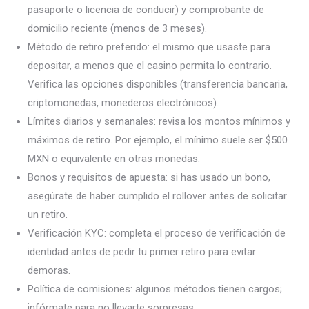
pasaporte o licencia de conducir) y comprobante de
domicilio reciente (menos de 3 meses).
Método de retiro preferido: el mismo que usaste para
depositar, a menos que el casino permita lo contrario.
Verifica las opciones disponibles (transferencia bancaria,
criptomonedas, monederos electrónicos).
Límites diarios y semanales: revisa los montos mínimos y
máximos de retiro. Por ejemplo, el mínimo suele ser $500
MXN o equivalente en otras monedas.
Bonos y requisitos de apuesta: si has usado un bono,
asegúrate de haber cumplido el rollover antes de solicitar
un retiro.
Verificación KYC: completa el proceso de verificación de
identidad antes de pedir tu primer retiro para evitar
demoras.
Política de comisiones: algunos métodos tienen cargos;
infórmate para no llevarte sorpresas.