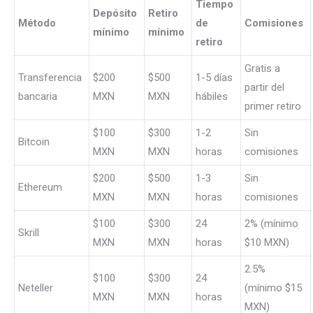
Tiempo
Depósito
Retiro
Método
de
Comisiones
mínimo
mínimo
retiro
Gratis a
Transferencia
$200
$500
1-5 días
partir del
bancaria
MXN
MXN
hábiles
primer retiro
$100
$300
1-2
Sin
Bitcoin
MXN
MXN
horas
comisiones
$200
$500
1-3
Sin
Ethereum
MXN
MXN
horas
comisiones
$100
$300
24
2% (mínimo
Skrill
MXN
MXN
horas
$10 MXN)
2.5%
$100
$300
24
Neteller
(mínimo $15
MXN
MXN
horas
MXN)