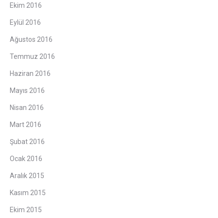
Ekim 2016
Eylül 2016
Ağustos 2016
Temmuz 2016
Haziran 2016
Mayıs 2016
Nisan 2016
Mart 2016
Şubat 2016
Ocak 2016
Aralık 2015
Kasım 2015
Ekim 2015