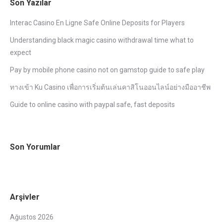
Son Yazılar
Interac Casino En Ligne Safe Online Deposits for Players
Understanding black magic casino withdrawal time what to
expect
Pay by mobile phone casino not on gamstop guide to safe play
ทางเข้า Ku Casino เพื่อการเริ่มต้นเล่นคาสิโนออนไลน์อย่างมืออาชีพ
Guide to online casino with paypal safe, fast deposits
Son Yorumlar
Arşivler
Ağustos 2026