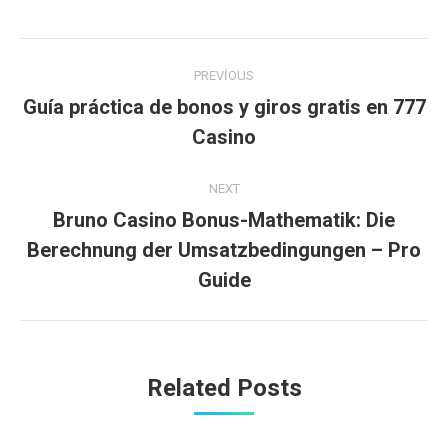
Post
PREVIOUS
navigation
Guía práctica de bonos y giros gratis en 777
Previous
Casino
post:
NEXT
Bruno Casino Bonus-Mathematik: Die
Berechnung der Umsatzbedingungen – Pro
Next
post:
Guide
Related Posts