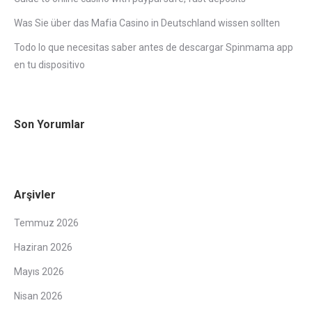
Was Sie über das Mafia Casino in Deutschland wissen sollten
Todo lo que necesitas saber antes de descargar Spinmama app
en tu dispositivo
Son Yorumlar
Arşivler
Temmuz 2026
Haziran 2026
Mayıs 2026
Nisan 2026