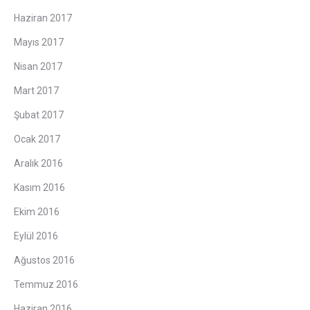
Haziran 2017
Mayıs 2017
Nisan 2017
Mart 2017
Şubat 2017
Ocak 2017
Aralık 2016
Kasım 2016
Ekim 2016
Eylül 2016
Ağustos 2016
Temmuz 2016
Haziran 2016