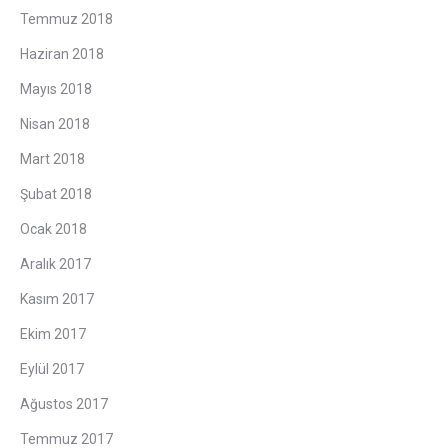
Temmuz 2018
Haziran 2018
Mayıs 2018
Nisan 2018
Mart 2018
Şubat 2018
Ocak 2018
Aralık 2017
Kasım 2017
Ekim 2017
Eylül 2017
Ağustos 2017
Temmuz 2017