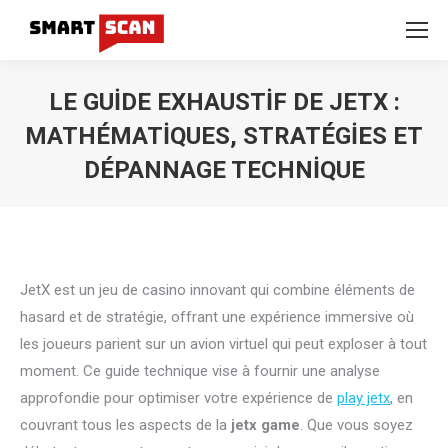
LE GUIDE EXHAUSTIF DE JETX :
MATHÉMATIQUES, STRATÉGIES ET
DÉPANNAGE TECHNIQUE
You are here:
JetX est un jeu de casino innovant qui combine éléments de
hasard et de stratégie, offrant une expérience immersive où
les joueurs parient sur un avion virtuel qui peut exploser à tout
moment. Ce guide technique vise à fournir une analyse
approfondie pour optimiser votre expérience de
play jetx
, en
couvrant tous les aspects de la
jetx game
. Que vous soyez