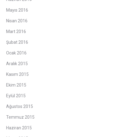
Mayıs 2016
Nisan 2016
Mart 2016
Şubat 2016
Ocak 2016
Aralık 2015
Kasım 2015
Ekim 2015
Eylül 2015
Ağustos 2015
Temmuz 2015
Haziran 2015