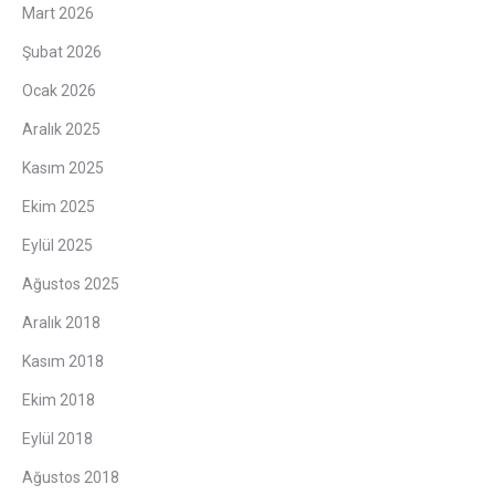
Mart 2026
Şubat 2026
Ocak 2026
Aralık 2025
Kasım 2025
Ekim 2025
Eylül 2025
Ağustos 2025
Aralık 2018
Kasım 2018
Ekim 2018
Eylül 2018
Ağustos 2018