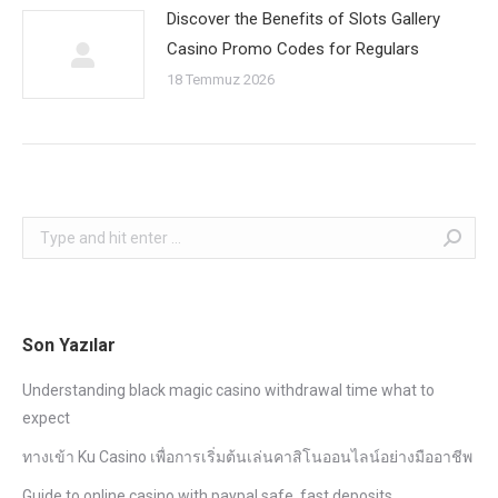
Discover the Benefits of Slots Gallery
Casino Promo Codes for Regulars
18 Temmuz 2026
Search:
Son Yazılar
Understanding black magic casino withdrawal time what to
expect
ทางเข้า Ku Casino เพื่อการเริ่มต้นเล่นคาสิโนออนไลน์อย่างมืออาชีพ
Guide to online casino with paypal safe, fast deposits