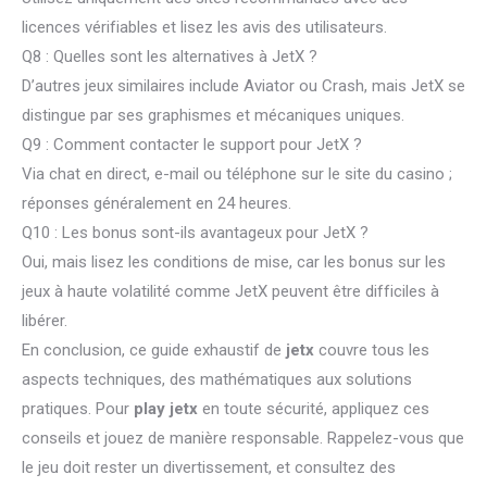
licences vérifiables et lisez les avis des utilisateurs.
Q8 : Quelles sont les alternatives à JetX ?
D’autres jeux similaires include Aviator ou Crash, mais JetX se
distingue par ses graphismes et mécaniques uniques.
Q9 : Comment contacter le support pour JetX ?
Via chat en direct, e-mail ou téléphone sur le site du casino ;
réponses généralement en 24 heures.
Q10 : Les bonus sont-ils avantageux pour JetX ?
Oui, mais lisez les conditions de mise, car les bonus sur les
jeux à haute volatilité comme JetX peuvent être difficiles à
libérer.
En conclusion, ce guide exhaustif de
jetx
couvre tous les
aspects techniques, des mathématiques aux solutions
pratiques. Pour
play jetx
en toute sécurité, appliquez ces
conseils et jouez de manière responsable. Rappelez-vous que
le jeu doit rester un divertissement, et consultez des