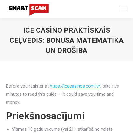
ICE CASINO PRAKTISKAIS
CEĻVEDIS: BONUSA MATEMĀTIKA
UN DROŠĪBA
You are here:
Before you register at
https://icecasinos.com.lv/
, take five
minutes to read this guide — it could save you time and
money.
Priekšnosacījumi
Vismaz 18 gadu vecums (vai 21+ atkarībā no valsts