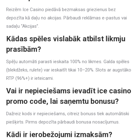
Reizēm Ice Casino piedāvā bezmaksas griezienus bez
depozīta kā daļu no akcijas. Pārbaudi reklāmas e-pastus vai
sadaļu “Akcijas”.
Kādas spēles vislabāk atbilst likmju
prasībām?
Spēļu automāti parasti ieskaita 100% no likmes. Galda spēles
(blekdžeks, rulete) var ieskaitīt tikai 10–20%. Slots ar augstāko
RTP (96%+) ir ieteicami.
Vai ir nepieciešams ievadīt ice casino
promo code, lai saņemtu bonusu?
Dažreiz kods ir nepieciešams, citreiz bonuss tiek automātiski
piešķirts. Pirms depozīta pārbaudi bonusa nosacījumus.
Kādi ir ierobežojumi izmaksām?