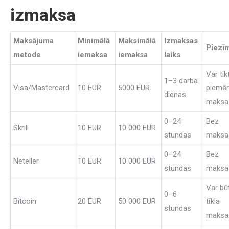
izmaksa
Maksājuma
Minimālā
Maksimālā
Izmaksas
Piezī
metode
iemaksa
iemaksa
laiks
Var tik
1–3 darba
Visa/Mastercard
10 EUR
5000 EUR
piemēr
dienas
maksa
0–24
Bez
Skrill
10 EUR
10 000 EUR
stundas
maksa
0–24
Bez
Neteller
10 EUR
10 000 EUR
stundas
maksa
Var bū
0–6
Bitcoin
20 EUR
50 000 EUR
tīkla
stundas
maksa