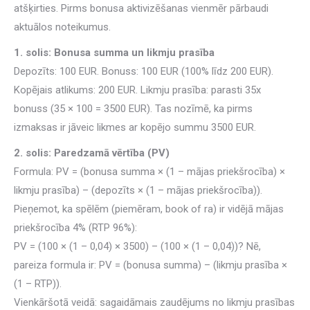
atšķirties. Pirms bonusa aktivizēšanas vienmēr pārbaudi
aktuālos noteikumus.
1. solis: Bonusa summa un likmju prasība
Depozīts: 100 EUR. Bonuss: 100 EUR (100% līdz 200 EUR).
Kopējais atlikums: 200 EUR. Likmju prasība: parasti 35x
bonuss (35 × 100 = 3500 EUR). Tas nozīmē, ka pirms
izmaksas ir jāveic likmes ar kopējo summu 3500 EUR.
2. solis: Paredzamā vērtība (PV)
Formula: PV = (bonusa summa × (1 – mājas priekšrocība) ×
likmju prasība) – (depozīts × (1 – mājas priekšrocība)).
Pieņemot, ka spēlēm (piemēram, book of ra) ir vidējā mājas
priekšrocība 4% (RTP 96%):
PV = (100 × (1 – 0,04) × 3500) – (100 × (1 – 0,04))? Nē,
pareiza formula ir: PV = (bonusa summa) – (likmju prasība ×
(1 – RTP)).
Vienkāršotā veidā: sagaidāmais zaudējums no likmju prasības