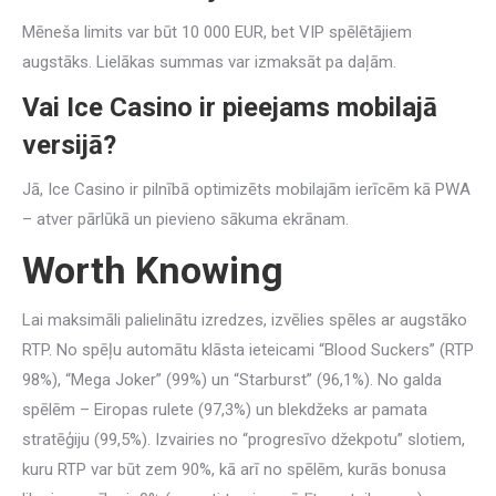
Mēneša limits var būt 10 000 EUR, bet VIP spēlētājiem
augstāks. Lielākas summas var izmaksāt pa daļām.
Vai Ice Casino ir pieejams mobilajā
versijā?
Jā, Ice Casino ir pilnībā optimizēts mobilajām ierīcēm kā PWA
– atver pārlūkā un pievieno sākuma ekrānam.
Worth Knowing
Lai maksimāli palielinātu izredzes, izvēlies spēles ar augstāko
RTP. No spēļu automātu klāsta ieteicami “Blood Suckers” (RTP
98%), “Mega Joker” (99%) un “Starburst” (96,1%). No galda
spēlēm – Eiropas rulete (97,3%) un blekdžeks ar pamata
stratēģiju (99,5%). Izvairies no “progresīvo džekpotu” slotiem,
kuru RTP var būt zem 90%, kā arī no spēlēm, kurās bonusa