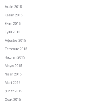
Aralık 2015
Kasım 2015
Ekim 2015
Eylül 2015
Ağustos 2015
Temmuz 2015
Haziran 2015
Mayıs 2015
Nisan 2015
Mart 2015
Şubat 2015
Ocak 2015