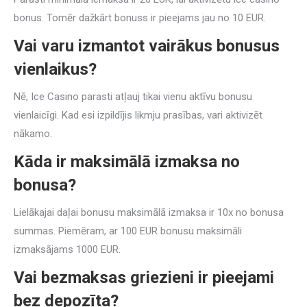
bonus. Tomēr dažkārt bonuss ir pieejams jau no 10 EUR.
Vai varu izmantot vairākus bonusus
vienlaikus?
Nē, Ice Casino parasti atļauj tikai vienu aktīvu bonusu
vienlaicīgi. Kad esi izpildījis likmju prasības, vari aktivizēt
nākamo.
Kāda ir maksimālā izmaksa no
bonusa?
Lielākajai daļai bonusu maksimālā izmaksa ir 10x no bonusa
summas. Piemēram, ar 100 EUR bonusu maksimāli
izmaksājams 1000 EUR.
Vai bezmaksas griezieni ir pieejami
bez depozīta?