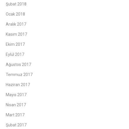
Şubat 2018
Ocak 2018
Aralık 2017
Kasım 2017
Ekim 2017
Eylül 2017
Ağustos 2017
Temmuz 2017
Haziran 2017
Mayıs 2017
Nisan 2017
Mart 2017
Şubat 2017