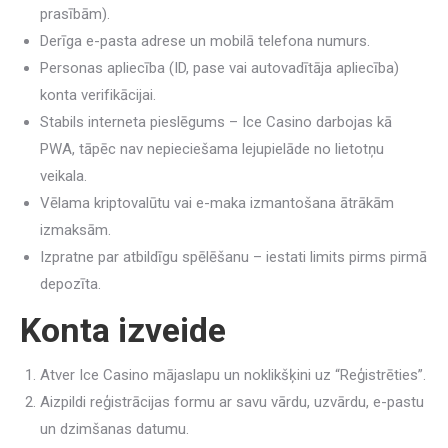
prasībām).
Derīga e-pasta adrese un mobilā telefona numurs.
Personas apliecība (ID, pase vai autovadītāja apliecība)
konta verifikācijai.
Stabils interneta pieslēgums – Ice Casino darbojas kā
PWA, tāpēc nav nepieciešama lejupielāde no lietotņu
veikala.
Vēlama kriptovalūtu vai e-maka izmantošana ātrākām
izmaksām.
Izpratne par atbildīgu spēlēšanu – iestati limits pirms pirmā
depozīta.
Konta izveide
Atver Ice Casino mājaslapu un noklikšķini uz “Reģistrēties”.
Aizpildi reģistrācijas formu ar savu vārdu, uzvārdu, e-pastu
un dzimšanas datumu.