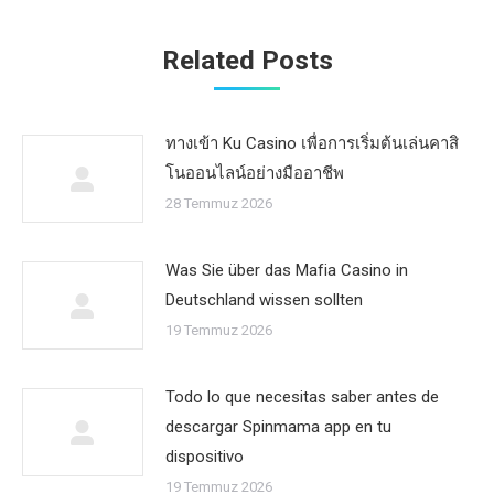
Related Posts
ทางเข้า Ku Casino เพื่อการเริ่มต้นเล่นคาสิ
โนออนไลน์อย่างมืออาชีพ
28 Temmuz 2026
Was Sie über das Mafia Casino in
Deutschland wissen sollten
19 Temmuz 2026
Todo lo que necesitas saber antes de
descargar Spinmama app en tu
dispositivo
19 Temmuz 2026