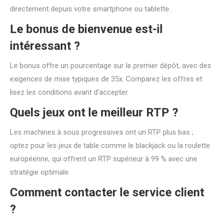
directement depuis votre smartphone ou tablette.
Le bonus de bienvenue est-il
intéressant ?
Le bonus offre un pourcentage sur le premier dépôt, avec des
exigences de mise typiques de 35x. Comparez les offres et
lisez les conditions avant d’accepter.
Quels jeux ont le meilleur RTP ?
Les machines à sous progressives ont un RTP plus bas ;
optez pour les jeux de table comme le blackjack ou la roulette
européenne, qui offrent un RTP supérieur à 99 % avec une
stratégie optimale.
Comment contacter le service client
?