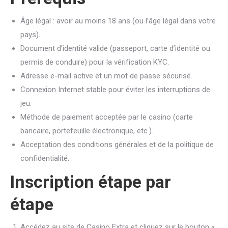
Âge légal : avoir au moins 18 ans (ou l’âge légal dans votre
pays).
Document d’identité valide (passeport, carte d’identité ou
permis de conduire) pour la vérification KYC.
Adresse e-mail active et un mot de passe sécurisé.
Connexion Internet stable pour éviter les interruptions de
jeu.
Méthode de paiement acceptée par le casino (carte
bancaire, portefeuille électronique, etc.).
Acceptation des conditions générales et de la politique de
confidentialité.
Inscription étape par
étape
Accédez au site de Casino Extra et cliquez sur le bouton «