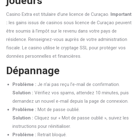
joueurs
Casino Extra est titulaire d’une licence de Curaçao.
Important
:
les gains issus de casinos sous licence de Curaçao peuvent
être soumis à l’impôt sur le revenu dans votre pays de
résidence. Renseignez-vous auprès de votre administration
fiscale. Le casino utilise le cryptage SSL pour protéger vos
données personnelles et financières.
Dépannage
Problème :
Je n’ai pas reçu l’e-mail de confirmation.
Solution :
Vérifiez vos spams, attendez 10 minutes, puis
demandez un nouvel e-mail depuis la page de connexion.
Problème :
Mot de passe oublié.
Solution :
Cliquez sur « Mot de passe oublié », suivez les
instructions pour réinitialiser.
Problème :
Retrait bloqué.