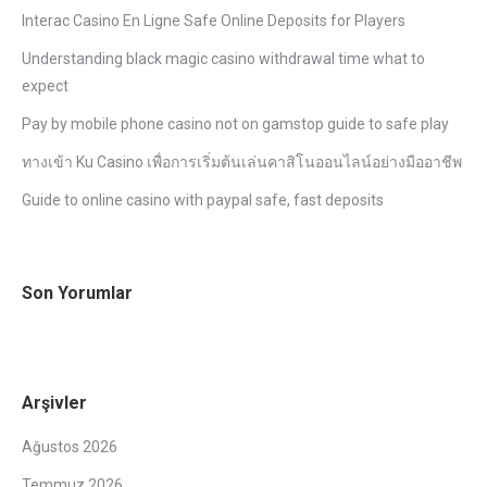
Interac Casino En Ligne Safe Online Deposits for Players
Understanding black magic casino withdrawal time what to
expect
Pay by mobile phone casino not on gamstop guide to safe play
ทางเข้า Ku Casino เพื่อการเริ่มต้นเล่นคาสิโนออนไลน์อย่างมืออาชีพ
Guide to online casino with paypal safe, fast deposits
Son Yorumlar
Arşivler
Ağustos 2026
Temmuz 2026