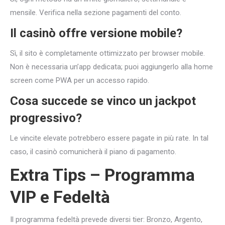
mensile. Verifica nella sezione pagamenti del conto.
Il casinò offre versione mobile?
Sì, il sito è completamente ottimizzato per browser mobile.
Non è necessaria un’app dedicata; puoi aggiungerlo alla home
screen come PWA per un accesso rapido.
Cosa succede se vinco un jackpot
progressivo?
Le vincite elevate potrebbero essere pagate in più rate. In tal
caso, il casinò comunicherà il piano di pagamento.
Extra Tips – Programma
VIP e Fedeltà
Il programma fedeltà prevede diversi tier: Bronzo, Argento,