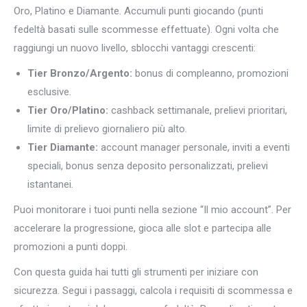
Oro, Platino e Diamante. Accumuli punti giocando (punti
fedeltà basati sulle scommesse effettuate). Ogni volta che
raggiungi un nuovo livello, sblocchi vantaggi crescenti:
Tier Bronzo/Argento:
bonus di compleanno, promozioni
esclusive.
Tier Oro/Platino:
cashback settimanale, prelievi prioritari,
limite di prelievo giornaliero più alto.
Tier Diamante:
account manager personale, inviti a eventi
speciali, bonus senza deposito personalizzati, prelievi
istantanei.
Puoi monitorare i tuoi punti nella sezione “Il mio account”. Per
accelerare la progressione, gioca alle slot e partecipa alle
promozioni a punti doppi.
Con questa guida hai tutti gli strumenti per iniziare con
sicurezza. Segui i passaggi, calcola i requisiti di scommessa e