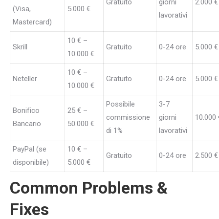
Gratuito
giorni
2.000 €
(Visa,
5.000 €
lavorativi
Mastercard)
10 € –
Skrill
Gratuito
0-24 ore
5.000 €
10.000 €
10 € –
Neteller
Gratuito
0-24 ore
5.000 €
10.000 €
Possibile
3-7
Bonifico
25 € –
commissione
giorni
10.000 
Bancario
50.000 €
di 1%
lavorativi
PayPal (se
10 € –
Gratuito
0-24 ore
2.500 €
disponibile)
5.000 €
Common Problems &
Fixes