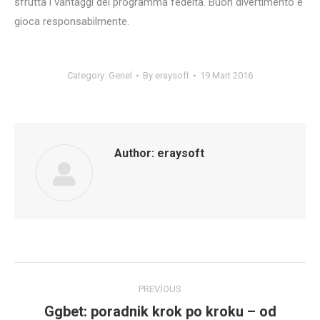
sfrutta i vantaggi del programma fedeltà. Buon divertimento e
gioca responsabilmente.
Category:
Genel
By
eraysoft
19 Mart 2016
Author:
eraysoft
Post
PREVIOUS
navigation
Ggbet: poradnik krok po kroku – od