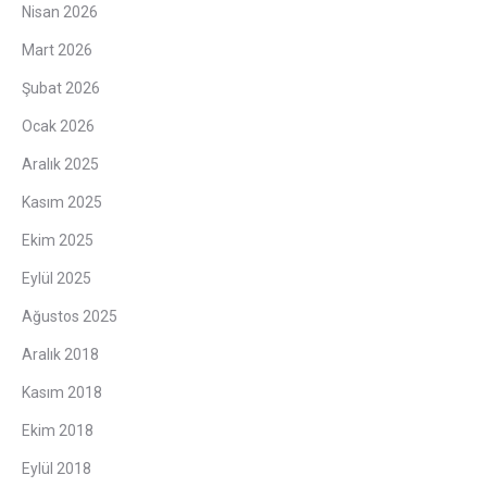
Nisan 2026
Mart 2026
Şubat 2026
Ocak 2026
Aralık 2025
Kasım 2025
Ekim 2025
Eylül 2025
Ağustos 2025
Aralık 2018
Kasım 2018
Ekim 2018
Eylül 2018