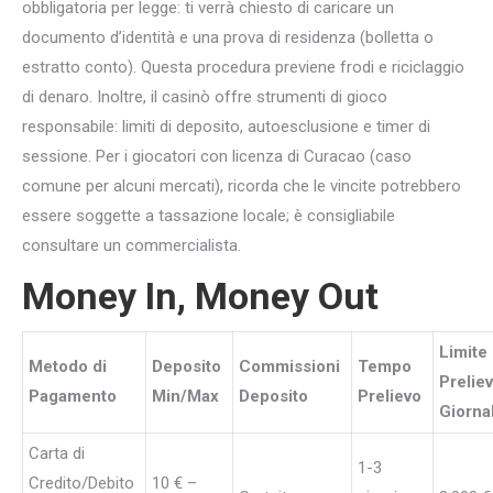
obbligatoria per legge: ti verrà chiesto di caricare un
documento d’identità e una prova di residenza (bolletta o
estratto conto). Questa procedura previene frodi e riciclaggio
di denaro. Inoltre, il casinò offre strumenti di gioco
responsabile: limiti di deposito, autoesclusione e timer di
sessione. Per i giocatori con licenza di Curacao (caso
comune per alcuni mercati), ricorda che le vincite potrebbero
essere soggette a tassazione locale; è consigliabile
consultare un commercialista.
Money In, Money Out
Limite
Metodo di
Deposito
Commissioni
Tempo
Prelie
Pagamento
Min/Max
Deposito
Prelievo
Giorna
Carta di
1-3
Credito/Debito
10 € –