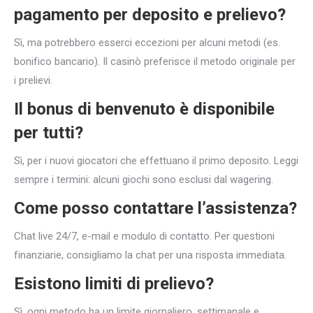
pagamento per deposito e prelievo?
Sì, ma potrebbero esserci eccezioni per alcuni metodi (es.
bonifico bancario). Il casinò preferisce il metodo originale per
i prelievi.
Il bonus di benvenuto è disponibile
per tutti?
Sì, per i nuovi giocatori che effettuano il primo deposito. Leggi
sempre i termini: alcuni giochi sono esclusi dal wagering.
Come posso contattare l’assistenza?
Chat live 24/7, e-mail e modulo di contatto. Per questioni
finanziarie, consigliamo la chat per una risposta immediata.
Esistono limiti di prelievo?
Sì, ogni metodo ha un limite giornaliero, settimanale e