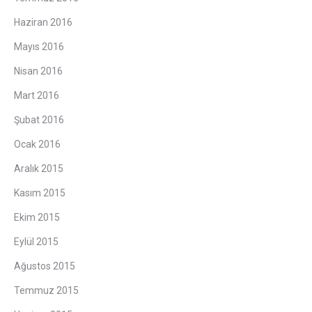
Haziran 2016
Mayıs 2016
Nisan 2016
Mart 2016
Şubat 2016
Ocak 2016
Aralık 2015
Kasım 2015
Ekim 2015
Eylül 2015
Ağustos 2015
Temmuz 2015