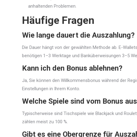
anhaltenden Problemen.
Häufige Fragen
Wie lange dauert die Auszahlung?
Die Dauer hängt von der gewählten Methode ab. E-Wallets 
benötigen 1–3 Werktage und Banküberweisungen 3–5 We
Kann ich den Bonus ablehnen?
Ja, Sie können den Willkommensbonus während der Registr
Einstellungen in Ihrem Konto.
Welche Spiele sind vom Bonus au
Typischerweise sind Tischspiele wie Blackjack und Roulett
zählen meist zu 100 %.
Gibt es eine Obergrenze für Ausz