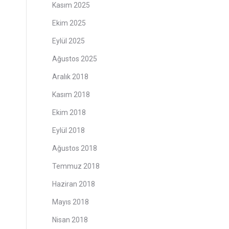
Kasım 2025
Ekim 2025
Eylül 2025
Ağustos 2025
Aralık 2018
Kasım 2018
Ekim 2018
Eylül 2018
Ağustos 2018
Temmuz 2018
Haziran 2018
Mayıs 2018
Nisan 2018