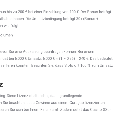
s bis zu 200 € bei einer Einzahlung von 100 €. Der Bonus beträgt
guthaben haben. Die Umsatzbedingung beträgt 30x (Bonus +
h wie folgt:
volumen
bevor Sie eine Auszahlung beantragen können. Bei einem
lust bei 6.000 € Umsatz: 6.000 € × (1 – 0,96) = 240 €. Das bedeutet,
€ verlieren könnten. Beachten Sie, dass Slots oft 100 % zum Umsatz
z
ng. Diese Lizenz stellt sicher, dass grundlegende
en Sie beachten, dass Gewinne aus einem Curaçao-lizenzierten
rmieren Sie sich bei Ihrem Finanzamt. Zudem setzt das Casino SSL-