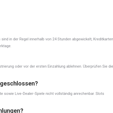
sind in der Regel innerhalb von 24 Stunden abgewickelt, Kreditkarte
rktage.
ierung oder vor der ersten Einzahlung ablehnen. Überprüfen Sie di
sgeschlossen?
e sowie Live-Dealer-Spiele nicht vollständig anrechenbar. Slots
ahlungen?