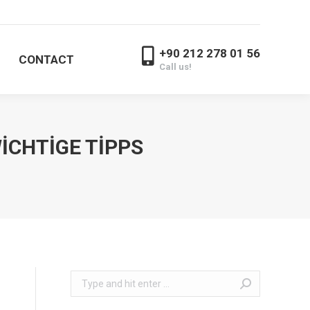
+90 212 278 01 56
CONTACT
Call us!
+90 212 278 01 56
CONTACT
Call us!
ICHTIGE TIPPS
Search: