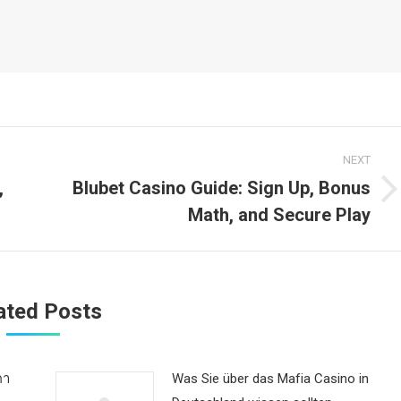
NEXT
,
Blubet Casino Guide: Sign Up, Bonus
Next
Math, and Secure Play
post:
ated Posts
คา
Was Sie über das Mafia Casino in