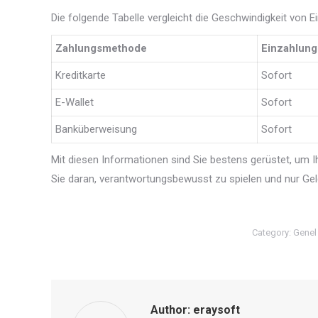
Die folgende Tabelle vergleicht die Geschwindigkeit von
Zahlungsmethode
Einzahlung
Kreditkarte
Sofort
E-Wallet
Sofort
Banküberweisung
Sofort
Mit diesen Informationen sind Sie bestens gerüstet, um I
Sie daran, verantwortungsbewusst zu spielen und nur Geld 
Category:
Genel
Author:
eraysoft