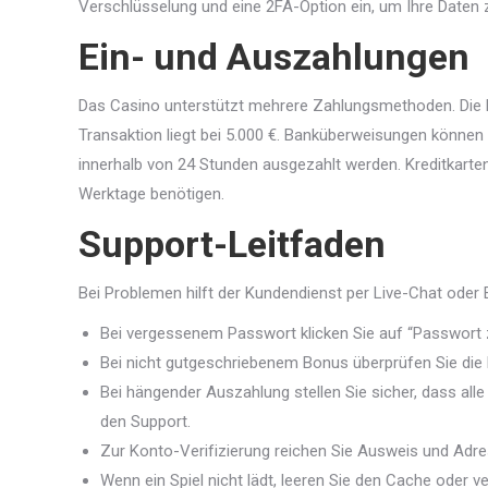
Verschlüsselung und eine 2FA-Option ein, um Ihre Daten 
Ein- und Auszahlungen
Das Casino unterstützt mehrere Zahlungsmethoden. Die M
Transaktion liegt bei 5.000 €. Banküberweisungen können 
innerhalb von 24 Stunden ausgezahlt werden. Kreditkarte
Werktage benötigen.
Support-Leitfaden
Bei Problemen hilft der Kundendienst per Live-Chat oder E
Bei vergessenem Passwort klicken Sie auf “Passwort z
Bei nicht gutgeschriebenem Bonus überprüfen Sie die
Bei hängender Auszahlung stellen Sie sicher, dass all
den Support.
Zur Konto-Verifizierung reichen Sie Ausweis und Adre
Wenn ein Spiel nicht lädt, leeren Sie den Cache oder 