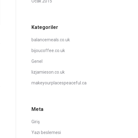
Ocak 2015
Kategoriler
balancemeals.co.uk
bijoucoffee.co.uk
Genel
lizjamieson.co.uk
makeyourplacespeaceful.ca
Meta
Giriş
Yazı beslemesi