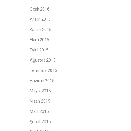
Ocak 2016
Aralık 2015
Kasım 2015
Ekim 2015
Eylül 2015
Ağustos 2015
Temmuz 2015
Haziran 2015
Mayıs 2015
Nisan 2015
Mart 2015
Şubat 2015