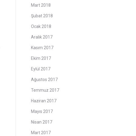
Mart 2018
Şubat 2018
Ocak 2018
Aralık 2017
n
Kasım 2017
Ekim 2017
Eylül 2017
e
Ağustos 2017
Temmuz 2017
Haziran 2017
Mayıs 2017
Nisan 2017
Mart 2017