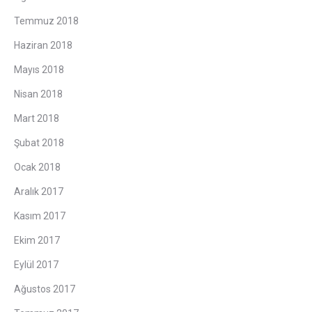
Temmuz 2018
Haziran 2018
Mayıs 2018
Nisan 2018
Mart 2018
Şubat 2018
Ocak 2018
Aralık 2017
Kasım 2017
Ekim 2017
Eylül 2017
Ağustos 2017