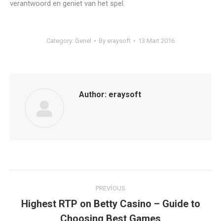
verantwoord en geniet van het spel.
Category:
Genel
By
eraysoft
13 Mart 2016
Author:
eraysoft
Post
PREVIOUS
navigation
Highest RTP on Betty Casino – Guide to
Previous
Choosing Best Games