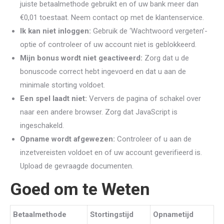
juiste betaalmethode gebruikt en of uw bank meer dan
€0,01 toestaat. Neem contact op met de klantenservice.
Ik kan niet inloggen:
Gebruik de ‘Wachtwoord vergeten’-
optie of controleer of uw account niet is geblokkeerd.
Mijn bonus wordt niet geactiveerd:
Zorg dat u de
bonuscode correct hebt ingevoerd en dat u aan de
minimale storting voldoet.
Een spel laadt niet:
Ververs de pagina of schakel over
naar een andere browser. Zorg dat JavaScript is
ingeschakeld.
Opname wordt afgewezen:
Controleer of u aan de
inzetvereisten voldoet en of uw account geverifieerd is.
Upload de gevraagde documenten.
Goed om te Weten
Betaalmethode
Stortingstijd
Opnametijd