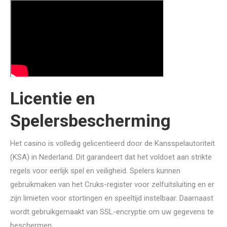
Licentie en
Spelersbescherming
Het casino is volledig gelicentieerd door de Kansspelautoriteit
(KSA) in Nederland. Dit garandeert dat het voldoet aan strikte
regels voor eerlijk spel en veiligheid. Spelers kunnen
gebruikmaken van het Cruks-register voor zelfuitsluiting en er
zijn limieten voor stortingen en speeltijd instelbaar. Daarnaast
wordt gebruikgemaakt van SSL-encryptie om uw gegevens te
beschermen.