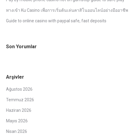
ทางเข้า Ku Casino เพื่อการเริ่มต้นเล่นคาสิโนออนไลน์อย่างมืออาชีพ
Guide to online casino with paypal safe, fast deposits
Son Yorumlar
Arşivler
Ağustos 2026
Temmuz 2026
Haziran 2026
Mayıs 2026
Nisan 2026