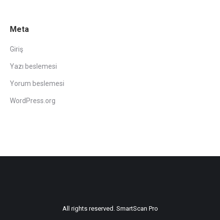
Meta
Giriş
Yazı beslemesi
Yorum beslemesi
WordPress.org
All rights reserved. SmartScan Pro