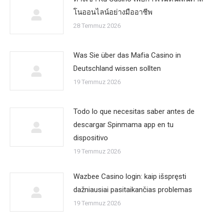
โนออนไลน์อย่างมืออาชีพ
28 Temmuz 2026
Was Sie über das Mafia Casino in
Deutschland wissen sollten
19 Temmuz 2026
Todo lo que necesitas saber antes de
descargar Spinmama app en tu
dispositivo
19 Temmuz 2026
Wazbee Casino login: kaip išspręsti
dažniausiai pasitaikančias problemas
19 Temmuz 2026