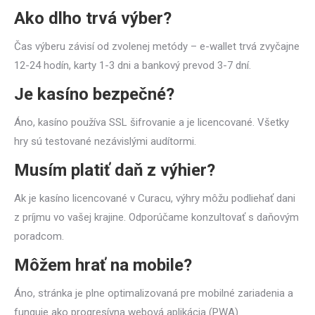
Ako dlho trvá výber?
Čas výberu závisí od zvolenej metódy – e-wallet trvá zvyčajne
12-24 hodín, karty 1-3 dni a bankový prevod 3-7 dní.
Je kasíno bezpečné?
Áno, kasíno používa SSL šifrovanie a je licencované. Všetky
hry sú testované nezávislými audítormi.
Musím platiť daň z výhier?
Ak je kasíno licencované v Curacu, výhry môžu podliehať dani
z príjmu vo vašej krajine. Odporúčame konzultovať s daňovým
poradcom.
Môžem hrať na mobile?
Áno, stránka je plne optimalizovaná pre mobilné zariadenia a
funguje ako progresívna webová aplikácia (PWA).