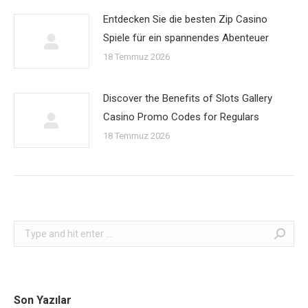
Entdecken Sie die besten Zip Casino
Spiele für ein spannendes Abenteuer
18 Temmuz 2026
Discover the Benefits of Slots Gallery
Casino Promo Codes for Regulars
18 Temmuz 2026
Search:
Son Yazılar