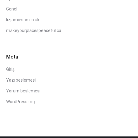
Genel
lizjamieson.co.uk
makeyourplacespeaceful.ca
Meta
Giriş
Yazı beslemesi
Yorum beslemesi
WordPress.org