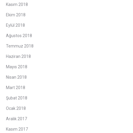
Kasım 2018
Ekim 2018
Eylül 2018
Ağustos 2018
Temmuz 2018
Haziran 2018
Mayıs 2018
Nisan 2018
Mart 2018
Şubat 2018
Ocak 2018
Aralık 2017
Kasım 2017