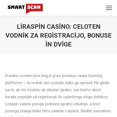
LIRASPIN CASINO: CELOTEN
VODNIK ZA REGISTRACIJO, BONUSE
IN DVIGE
You are here:
Pravilno izveden prvi dvig je pravi preizkus vsake iGaming
platforme – ta vodnik vam pokaže, kako ga opraviti. Ne glede
na to, ali ste novinec ali izkušen igralec, vas bomo skozi
korake popeljali od registracije do uspešnega dviga dobitkov.
Liraspin casino ponuja sodobno igralno izkušnjo, a brez
pravega znanja lahko hitro zaidete v težave. Sledite navodilom