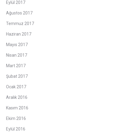
Eylül 2017
Ağustos 2017
Temmuz 2017
Haziran 2017
Mayıs 2017
Nisan 2017
Mart 2017
Şubat 2017
Ocak 2017
Aralık 2016
Kasım 2016
Ekim 2016
Eylül 2016