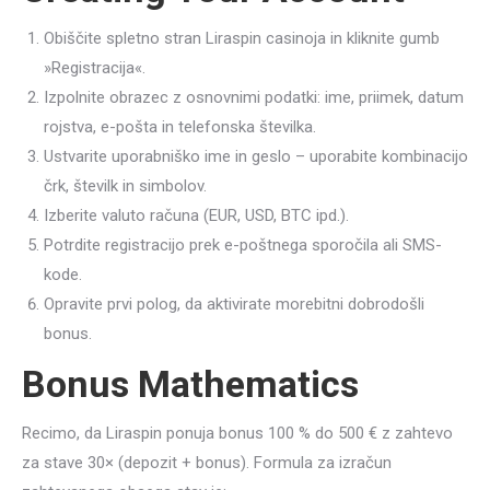
Obiščite spletno stran Liraspin casinoja in kliknite gumb
»Registracija«.
Izpolnite obrazec z osnovnimi podatki: ime, priimek, datum
rojstva, e-pošta in telefonska številka.
Ustvarite uporabniško ime in geslo – uporabite kombinacijo
črk, številk in simbolov.
Izberite valuto računa (EUR, USD, BTC ipd.).
Potrdite registracijo prek e-poštnega sporočila ali SMS-
kode.
Opravite prvi polog, da aktivirate morebitni dobrodošli
bonus.
Bonus Mathematics
Recimo, da Liraspin ponuja bonus 100 % do 500 € z zahtevo
za stave 30× (depozit + bonus). Formula za izračun