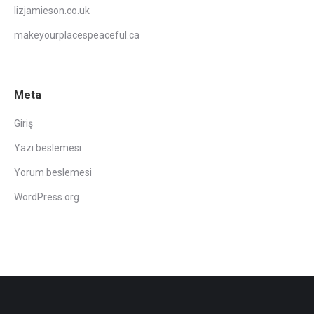
lizjamieson.co.uk
makeyourplacespeaceful.ca
Meta
Giriş
Yazı beslemesi
Yorum beslemesi
WordPress.org