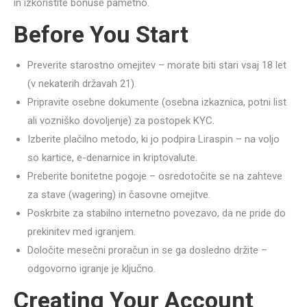
in izkoristite bonuse pametno.
Before You Start
Preverite starostno omejitev – morate biti stari vsaj 18 let
(v nekaterih državah 21).
Pripravite osebne dokumente (osebna izkaznica, potni list
ali vozniško dovoljenje) za postopek KYC.
Izberite plačilno metodo, ki jo podpira Liraspin – na voljo
so kartice, e-denarnice in kriptovalute.
Preberite bonitetne pogoje – osredotočite se na zahteve
za stave (wagering) in časovne omejitve.
Poskrbite za stabilno internetno povezavo, da ne pride do
prekinitev med igranjem.
Določite mesečni proračun in se ga dosledno držite –
odgovorno igranje je ključno.
Creating Your Account