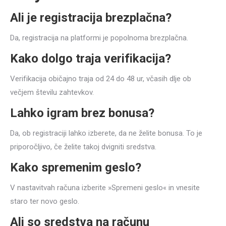
Ali je registracija brezplačna?
Da, registracija na platformi je popolnoma brezplačna.
Kako dolgo traja verifikacija?
Verifikacija običajno traja od 24 do 48 ur, včasih dlje ob
večjem številu zahtevkov.
Lahko igram brez bonusa?
Da, ob registraciji lahko izberete, da ne želite bonusa. To je
priporočljivo, če želite takoj dvigniti sredstva.
Kako spremenim geslo?
V nastavitvah računa izberite »Spremeni geslo« in vnesite
staro ter novo geslo.
Ali so sredstva na računu