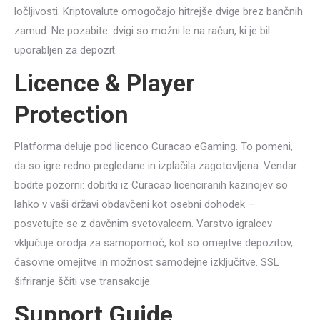
ločljivosti. Kriptovalute omogočajo hitrejše dvige brez bančnih
zamud. Ne pozabite: dvigi so možni le na račun, ki je bil
uporabljen za depozit.
Licence & Player
Protection
Platforma deluje pod licenco Curacao eGaming. To pomeni,
da so igre redno pregledane in izplačila zagotovljena. Vendar
bodite pozorni: dobitki iz Curacao licenciranih kazinojev so
lahko v vaši državi obdavčeni kot osebni dohodek –
posvetujte se z davčnim svetovalcem. Varstvo igralcev
vključuje orodja za samopomoč, kot so omejitve depozitov,
časovne omejitve in možnost samodejne izključitve. SSL
šifriranje ščiti vse transakcije.
Support Guide