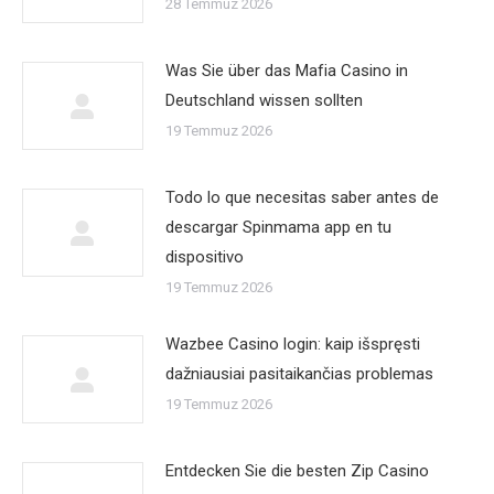
28 Temmuz 2026
Was Sie über das Mafia Casino in
Deutschland wissen sollten
19 Temmuz 2026
Todo lo que necesitas saber antes de
descargar Spinmama app en tu
dispositivo
19 Temmuz 2026
Wazbee Casino login: kaip išspręsti
dažniausiai pasitaikančias problemas
19 Temmuz 2026
Entdecken Sie die besten Zip Casino