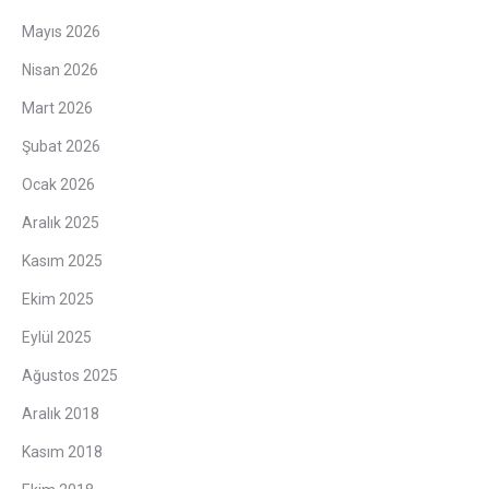
Mayıs 2026
Nisan 2026
Mart 2026
Şubat 2026
Ocak 2026
Aralık 2025
Kasım 2025
Ekim 2025
Eylül 2025
Ağustos 2025
Aralık 2018
Kasım 2018