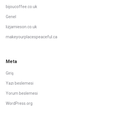
bijoucoffee.co.uk
Genel
lizjamieson.co.uk
makeyourplacespeaceful.ca
Meta
Giriş
Yazı beslemesi
Yorum beslemesi
WordPress.org