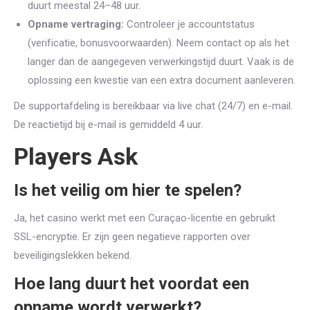
duurt meestal 24–48 uur.
Opname vertraging:
Controleer je accountstatus
(verificatie, bonusvoorwaarden). Neem contact op als het
langer dan de aangegeven verwerkingstijd duurt. Vaak is de
oplossing een kwestie van een extra document aanleveren.
De supportafdeling is bereikbaar via live chat (24/7) en e-mail.
De reactietijd bij e-mail is gemiddeld 4 uur.
Players Ask
Is het veilig om hier te spelen?
Ja, het casino werkt met een Curaçao-licentie en gebruikt
SSL-encryptie. Er zijn geen negatieve rapporten over
beveiligingslekken bekend.
Hoe lang duurt het voordat een
opname wordt verwerkt?