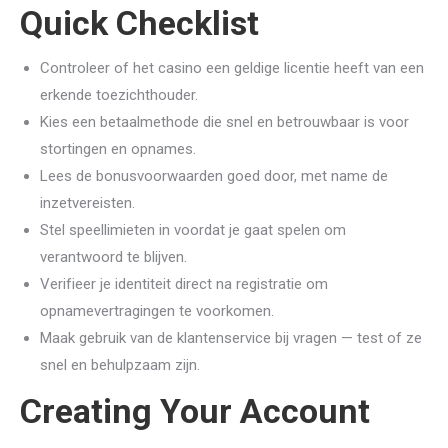
Quick Checklist
Controleer of het casino een geldige licentie heeft van een
erkende toezichthouder.
Kies een betaalmethode die snel en betrouwbaar is voor
stortingen en opnames.
Lees de bonusvoorwaarden goed door, met name de
inzetvereisten.
Stel speellimieten in voordat je gaat spelen om
verantwoord te blijven.
Verifieer je identiteit direct na registratie om
opnamevertragingen te voorkomen.
Maak gebruik van de klantenservice bij vragen — test of ze
snel en behulpzaam zijn.
Creating Your Account