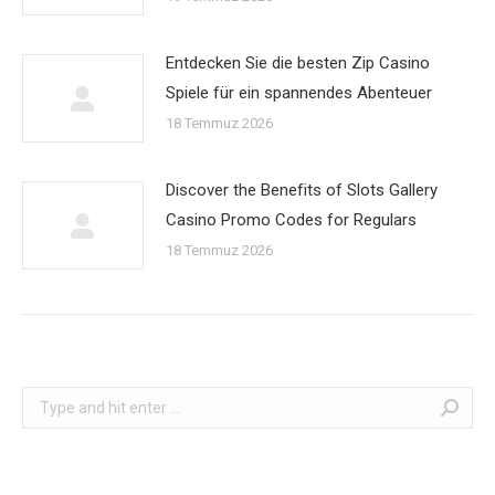
Entdecken Sie die besten Zip Casino
Spiele für ein spannendes Abenteuer
18 Temmuz 2026
Discover the Benefits of Slots Gallery
Casino Promo Codes for Regulars
18 Temmuz 2026
Search: