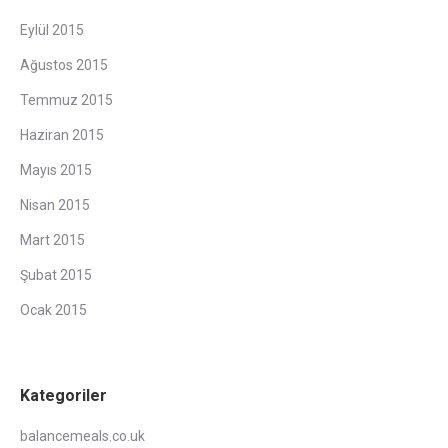
Eylül 2015
Ağustos 2015
Temmuz 2015
Haziran 2015
Mayıs 2015
Nisan 2015
Mart 2015
Şubat 2015
Ocak 2015
Kategoriler
balancemeals.co.uk