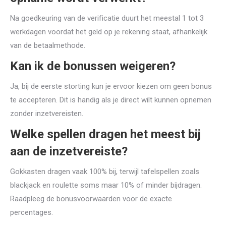
Na goedkeuring van de verificatie duurt het meestal 1 tot 3
werkdagen voordat het geld op je rekening staat, afhankelijk
van de betaalmethode.
Kan ik de bonussen weigeren?
Ja, bij de eerste storting kun je ervoor kiezen om geen bonus
te accepteren. Dit is handig als je direct wilt kunnen opnemen
zonder inzetvereisten.
Welke spellen dragen het meest bij
aan de inzetvereiste?
Gokkasten dragen vaak 100% bij, terwijl tafelspellen zoals
blackjack en roulette soms maar 10% of minder bijdragen.
Raadpleeg de bonusvoorwaarden voor de exacte
percentages.