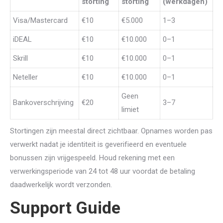
storting
storting
(werkdagen)
Visa/Mastercard
€10
€5.000
1–3
iDEAL
€10
€10.000
0–1
Skrill
€10
€10.000
0–1
Neteller
€10
€10.000
0–1
Geen
Bankoverschrijving
€20
3–7
limiet
Stortingen zijn meestal direct zichtbaar. Opnames worden pas
verwerkt nadat je identiteit is geverifieerd en eventuele
bonussen zijn vrijgespeeld. Houd rekening met een
verwerkingsperiode van 24 tot 48 uur voordat de betaling
daadwerkelijk wordt verzonden.
Support Guide