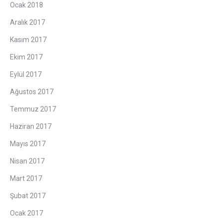
Ocak 2018
Aralık 2017
Kasım 2017
Ekim 2017
Eylül 2017
Ağustos 2017
Temmuz 2017
Haziran 2017
Mayıs 2017
Nisan 2017
Mart 2017
Şubat 2017
Ocak 2017