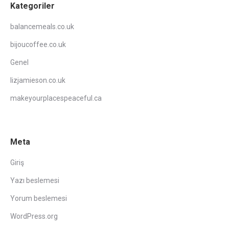
Kategoriler
balancemeals.co.uk
bijoucoffee.co.uk
Genel
lizjamieson.co.uk
makeyourplacespeaceful.ca
Meta
Giriş
Yazı beslemesi
Yorum beslemesi
WordPress.org