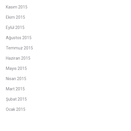
Kasım 2015
Ekim 2015
Eylül 2015
Ağustos 2015
Temmuz 2015
Haziran 2015
Mayıs 2015
Nisan 2015
Mart 2015
Şubat 2015
Ocak 2015