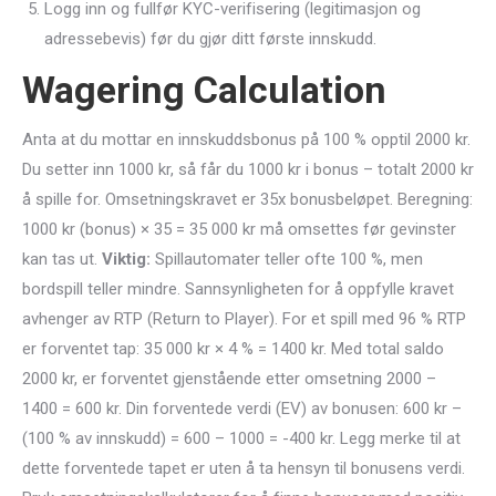
Logg inn og fullfør KYC-verifisering (legitimasjon og
adressebevis) før du gjør ditt første innskudd.
Wagering Calculation
Anta at du mottar en innskuddsbonus på 100 % opptil 2000 kr.
Du setter inn 1000 kr, så får du 1000 kr i bonus – totalt 2000 kr
å spille for. Omsetningskravet er 35x bonusbeløpet. Beregning:
1000 kr (bonus) × 35 = 35 000 kr må omsettes før gevinster
kan tas ut.
Viktig:
Spillautomater teller ofte 100 %, men
bordspill teller mindre. Sannsynligheten for å oppfylle kravet
avhenger av RTP (Return to Player). For et spill med 96 % RTP
er forventet tap: 35 000 kr × 4 % = 1400 kr. Med total saldo
2000 kr, er forventet gjenstående etter omsetning 2000 –
1400 = 600 kr. Din forventede verdi (EV) av bonusen: 600 kr –
(100 % av innskudd) = 600 – 1000 = -400 kr. Legg merke til at
dette forventede tapet er uten å ta hensyn til bonusens verdi.