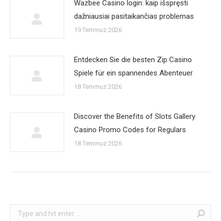
Wazbee Casino login: kaip išspręsti
dažniausiai pasitaikančias problemas
19 Temmuz 2026
Entdecken Sie die besten Zip Casino
Spiele für ein spannendes Abenteuer
18 Temmuz 2026
Discover the Benefits of Slots Gallery
Casino Promo Codes for Regulars
18 Temmuz 2026
Search: