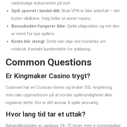
nødvendige dokumenter på nytt.
Spill sperret i landet ditt:
Bruk VPN er ikke anbefalt – det
bryter vilkårene. Velg heller et annet casino.
Bonuskoden fungerer ikke:
Sjekk utløpsdato og om den
er ment for nye spillere.
Konto blir stengt:
Dette kan skje ved mistanke om
misbruk. Kontakt kundestøtte for avklaring.
Common Questions
Er Kingmaker Casino trygt?
Casinoet har en Curacao-lisens og bruker SSL-kryptering,
men vær oppmerksom på at norske spillmyndigheter ikke
regulerer dette. Det er ditt ansvar å spille ansvarlig.
Hvor lang tid tar et uttak?
Behandlingstiden er vanligvis 24–72 timer, men e-lommebøker