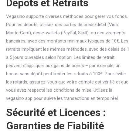
Dépôts et Retraits
Vegasino supporte diverses méthodes pour gérer vos fonds.
Pour les dépôts, utilisez des cartes de crédit/débit (Visa,
MasterCard), des e-wallets (PayPal, Skrill), ou des virements
bancaires, avec des montants minimaux typiques de 10€. Les
retraits impliquent les mêmes méthodes, avec des délais de 1
à 5 jours ouvrables selon l’option. Les limites de retrait
peuvent s’appliquer aux gains de bonus – par exemple, un
bonus sans dépôt peut limiter les retraits à 100€. Pour éviter
les retards, assurez-vous que votre compte est vérifié et que
vous avez respecté les conditions de mise. Utilisez la
vegasino app pour suivre les transactions en temps réel.
Sécurité et Licences :
Garanties de Fiabilité