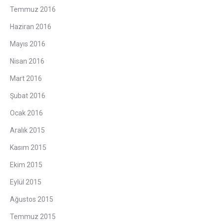
Temmuz 2016
Haziran 2016
Mayıs 2016
Nisan 2016
Mart 2016
Şubat 2016
Ocak 2016
Aralık 2015
Kasım 2015
Ekim 2015
Eylül 2015
Ağustos 2015
Temmuz 2015