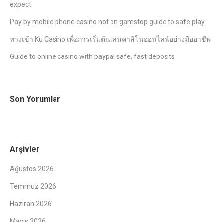
expect
Pay by mobile phone casino not on gamstop guide to safe play
ทางเข้า Ku Casino เพื่อการเริ่มต้นเล่นคาสิโนออนไลน์อย่างมืออาชีพ
Guide to online casino with paypal safe, fast deposits
Son Yorumlar
Arşivler
Ağustos 2026
Temmuz 2026
Haziran 2026
Mayıs 2026