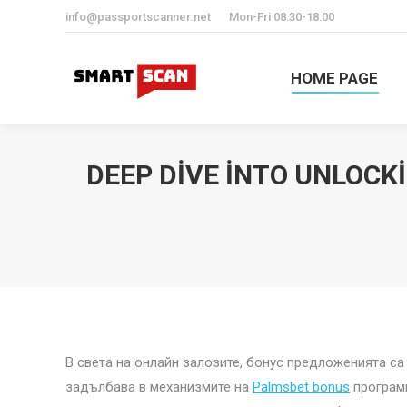
info@passportscanner.net
Mon-Fri 08:30-18:00
HOME PAGE
HOME PAGE
DEEP DIVE INTO UNLOCK
В света на онлайн залозите, бонус предложенията са
задълбава в механизмите на
Palmsbet bonus
програми