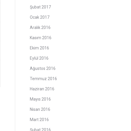
Şubat 2017
Ocak 2017
Aralık 2016
Kasım 2016
Ekim 2016
Eylül 2016
Ağustos 2016
Temmuz 2016
Haziran 2016
Mayıs 2016
Nisan 2016
Mart 2016
Şubat 2016