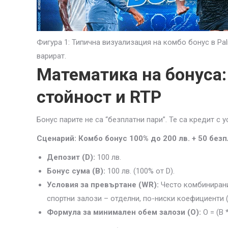
Фигура 1: Типична визуализация на комбо бонус в Pa
варират.
Математика на бонуса:
стойност и RTP
Бонус парите не са “безплатни пари”. Те са кредит с
Сценарий: Комбо бонус 100% до 200 лв. + 50 безп
Депозит (D):
100 лв.
Бонус сума (B):
100 лв. (100% от D).
Условия за превъртане (WR):
Често комбинирани:
спортни залози – отделни, по-ниски коефициенти (н
Формула за минимален обем залози (O):
O = (B 