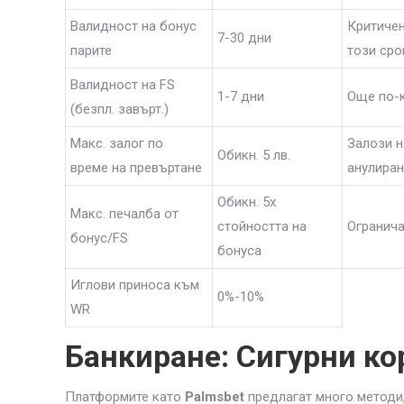
Валидност на бонус
Критичен
7-30 дни
парите
този сро
Валидност на FS
1-7 дни
Още по-к
(безпл. завърт.)
Макс. залог по
Залози н
Обикн. 5 лв.
време на превъртане
анулиран
Обикн. 5x
Макс. печалба от
стойността на
Огранича
бонус/FS
бонуса
Иглови приноса към
0%-10%
WR
Банкиране: Сигурни ко
Платформите като
Palmsbet
предлагат много методи,