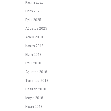
Kasım 2025
Ekim 2025
Eylül 2025
Ağustos 2025
Aralık 2018
Kasım 2018
Ekim 2018
Eylül 2018
Ağustos 2018
Temmuz 2018
Haziran 2018
Mayıs 2018
Nisan 2018