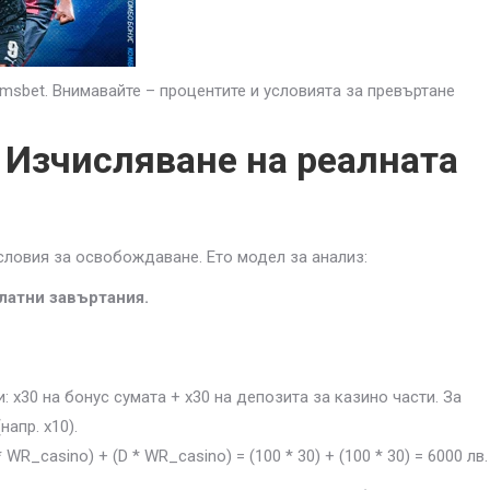
lmsbet. Внимавайте – процентите и условията за превъртане
 Изчисляване на реалната
 условия за освобождаване. Ето модел за анализ:
латни завъртания.
 x30 на бонус сумата + x30 на депозита за казино части. За
апр. x10).
* WR_casino) + (D * WR_casino) = (100 * 30) + (100 * 30) = 6000 лв.