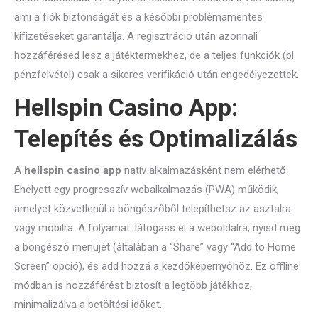
ami a fiók biztonságát és a későbbi problémamentes
kifizetéseket garantálja. A regisztráció után azonnali
hozzáférésed lesz a játéktermekhez, de a teljes funkciók (pl.
pénzfelvétel) csak a sikeres verifikáció után engedélyezettek.
Hellspin Casino App:
Telepítés és Optimalizálás
A
hellspin casino app
natív alkalmazásként nem elérhető.
Ehelyett egy progresszív webalkalmazás (PWA) működik,
amelyet közvetlenül a böngészőből telepíthetsz az asztalra
vagy mobilra. A folyamat: látogass el a weboldalra, nyisd meg
a böngésző menüjét (általában a “Share” vagy “Add to Home
Screen” opció), és add hozzá a kezdőképernyőhöz. Ez offline
módban is hozzáférést biztosít a legtöbb játékhoz,
minimalizálva a betöltési időket.