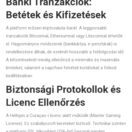
Banki Tranzakciók:
Betétek és Kifizetések
A platform erősen kriptovaluta-barát. A leggyorsabb
tranzakciók Bitcoinnal, Ethereumnal vagy Litecoinnal érhetők
el. Hagyományos módszerek (bankkártya, e-penztárak) is
rendelkezésre állnak, de ezeknél hosszabb a feldolgozási idő.
A kifizetéseknél mindig ellenőrizd a minimális és maximális
limiteket, valamint a napi/havi felvételi korlátokat a fiókod
beállításaiban.
Biztonsági Protokollok és
Licenc Ellenőrzés
A Hellspin a Curaçao-i licenc alatt működik (Master Gaming
License). Ez szabályozott kereteket biztosít. Technikai szinten
a platform SSL titkosítást (256-bit) használ minden