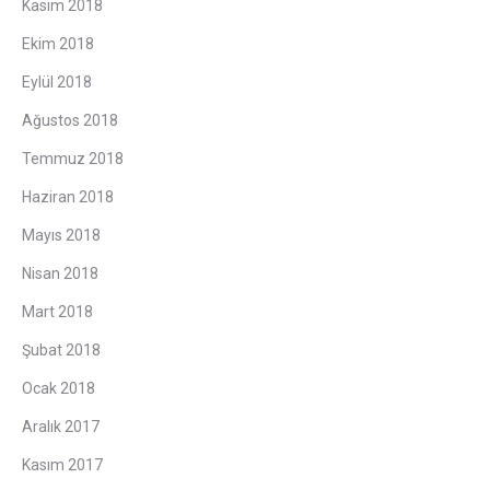
Kasım 2018
Ekim 2018
Eylül 2018
Ağustos 2018
Temmuz 2018
Haziran 2018
Mayıs 2018
Nisan 2018
Mart 2018
Şubat 2018
Ocak 2018
Aralık 2017
Kasım 2017