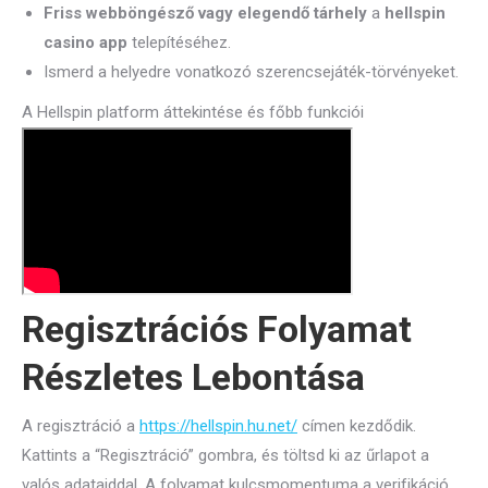
Friss webböngésző vagy elegendő tárhely
a
hellspin
casino app
telepítéséhez.
Ismerd a helyedre vonatkozó szerencsejáték-törvényeket.
A Hellspin platform áttekintése és főbb funkciói
Regisztrációs Folyamat
Részletes Lebontása
A regisztráció a
https://hellspin.hu.net/
címen kezdődik.
Kattints a “Regisztráció” gombra, és töltsd ki az űrlapot a
valós adataiddal. A folyamat kulcsmomentuma a verifikáció,