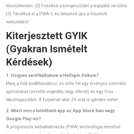
készülékeden. (2) Frissítsd a böngésződet a legújabb verzióra.
(3) Távolítsd el a PWA-t, és telepítsd újra a frissített
weboldalról.
Kiterjesztett GYIK
(Gyakran Ismételt
Kérdések)
1. Hogyan verifikálhatom a Hellspin fiókom?
Menj a fiók beállításokhoz, és tölts fel egy érvényes személyi
igazolványt (vezetői engedély vagy útlevél) és egy friss
lakcímigazolást. A folyamat akár 24 órát is igénybe vehet.
2. Miért nincs letölthető app az App Store-ban vagy
Google Play-en?
A progresszív webalkalmazás (PWA) technológia lehetővé