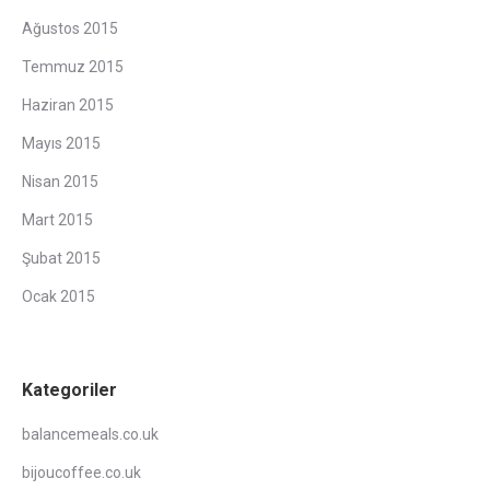
Ağustos 2015
Temmuz 2015
Haziran 2015
Mayıs 2015
Nisan 2015
Mart 2015
Şubat 2015
Ocak 2015
Kategoriler
balancemeals.co.uk
bijoucoffee.co.uk