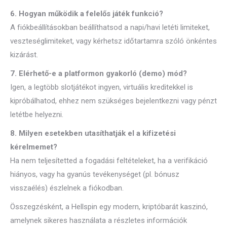
6. Hogyan működik a felelős játék funkció?
A fiókbeállításokban beállíthatsod a napi/havi letéti limiteket,
veszteséglimiteket, vagy kérhetsz időtartamra szóló önkéntes
kizárást.
7. Elérhető-e a platformon gyakorló (demo) mód?
Igen, a legtöbb slotjátékot ingyen, virtuális kreditekkel is
kipróbálhatod, ehhez nem szükséges bejelentkezni vagy pénzt
letétbe helyezni.
8. Milyen esetekben utasíthatják el a kifizetési
kérelmemet?
Ha nem teljesítetted a fogadási feltételeket, ha a verifikáció
hiányos, vagy ha gyanús tevékenységet (pl. bónusz
visszaélés) észlelnek a fiókodban.
Összegzésként, a Hellspin egy modern, kriptóbarát kaszinó,
amelynek sikeres használata a részletes információk