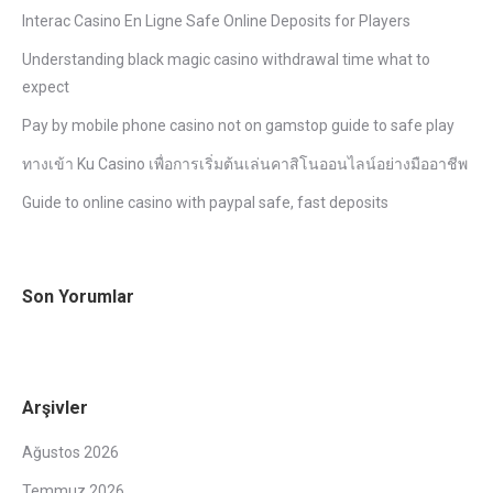
Interac Casino En Ligne Safe Online Deposits for Players
Understanding black magic casino withdrawal time what to
expect
Pay by mobile phone casino not on gamstop guide to safe play
ทางเข้า Ku Casino เพื่อการเริ่มต้นเล่นคาสิโนออนไลน์อย่างมืออาชีพ
Guide to online casino with paypal safe, fast deposits
Son Yorumlar
Arşivler
Ağustos 2026
Temmuz 2026