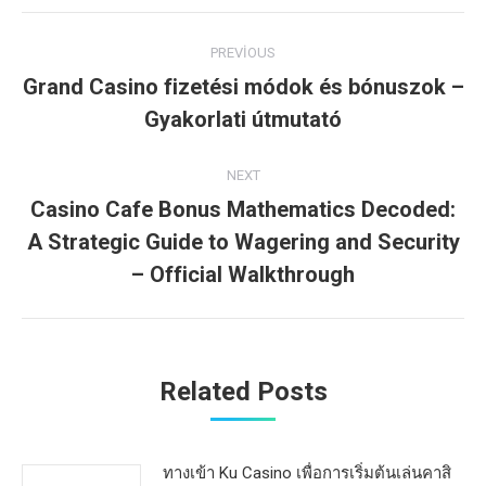
Post
PREVIOUS
navigation
Grand Casino fizetési módok és bónuszok –
Previous
Gyakorlati útmutató
post:
NEXT
Casino Cafe Bonus Mathematics Decoded:
A Strategic Guide to Wagering and Security
Next
post:
– Official Walkthrough
Related Posts
ทางเข้า Ku Casino เพื่อการเริ่มต้นเล่นคาสิ