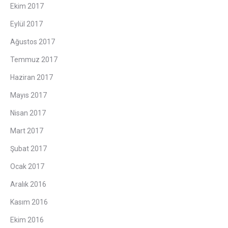
Ekim 2017
Eylül 2017
Ağustos 2017
Temmuz 2017
Haziran 2017
Mayıs 2017
Nisan 2017
Mart 2017
Şubat 2017
Ocak 2017
Aralık 2016
Kasım 2016
Ekim 2016