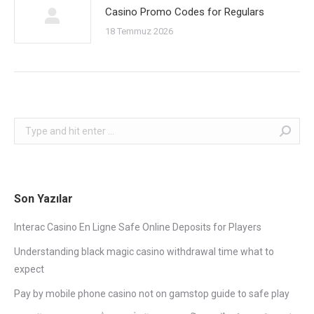
Casino Promo Codes for Regulars
18 Temmuz 2026
Search:
Son Yazılar
Interac Casino En Ligne Safe Online Deposits for Players
Understanding black magic casino withdrawal time what to
expect
Pay by mobile phone casino not on gamstop guide to safe play