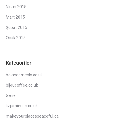
Nisan 2015
Mart 2015
Şubat 2015
Ocak 2015
Kategoriler
balancemeals.co.uk
bijoucoffee.co.uk
Genel
lizjamieson.co.uk
makeyourplacespeaceful.ca