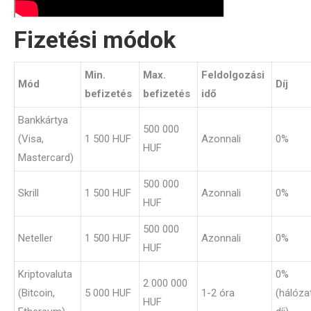
Fizetési módok
Min.
Max.
Feldolgozási
Mód
Díj
befizetés
befizetés
idő
Bankkártya
500 000
(Visa,
1 500 HUF
Azonnali
0%
HUF
Mastercard)
500 000
Skrill
1 500 HUF
Azonnali
0%
HUF
500 000
Neteller
1 500 HUF
Azonnali
0%
HUF
Kriptovaluta
0%
2 000 000
(Bitcoin,
5 000 HUF
1-2 óra
(hálózat
HUF