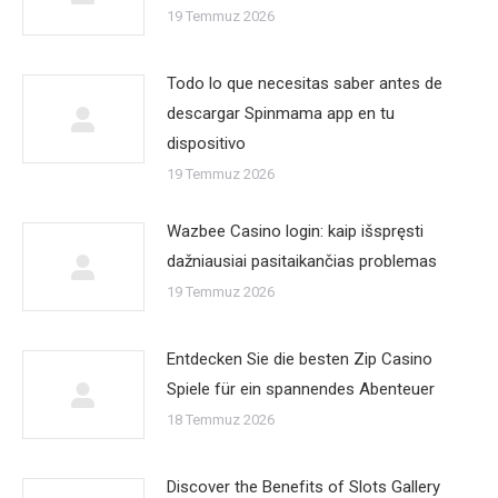
19 Temmuz 2026
Todo lo que necesitas saber antes de
descargar Spinmama app en tu
dispositivo
19 Temmuz 2026
Wazbee Casino login: kaip išspręsti
dažniausiai pasitaikančias problemas
19 Temmuz 2026
Entdecken Sie die besten Zip Casino
Spiele für ein spannendes Abenteuer
18 Temmuz 2026
Discover the Benefits of Slots Gallery