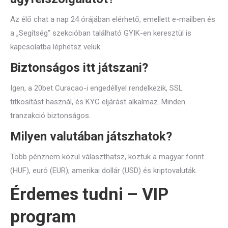
Az élő chat a nap 24 órájában elérhető, emellett e-mailben és
a „Segítség” szekcióban található GYIK-en keresztül is
kapcsolatba léphetsz velük.
Biztonságos itt játszani?
Igen, a 20bet Curacao-i engedéllyel rendelkezik, SSL
titkosítást használ, és KYC eljárást alkalmaz. Minden
tranzakció biztonságos.
Milyen valutában játszhatok?
Több pénznem közül választhatsz, köztük a magyar forint
(HUF), euró (EUR), amerikai dollár (USD) és kriptovaluták.
Érdemes tudni – VIP
program