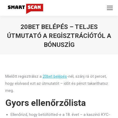
20BET BELÉPÉS – TELJES
ÚTMUTATÓ A REGISZTRÁCIÓTÓL A
BÓNUSZIG
You are here:
Mielőtt regisztrálsz a
20bet belépés
-nél, szánj rá öt percet,
hogy elolvasd ezt az útmutatót – időt és pénzt takaríthatsz
meg.
Gyors ellenőrzőlista
Ellenőrizd, hogy betöltötted-e a 18. évet – a kaszinó KYC-