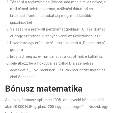
Töltsd ki a regisztrációs űrlapot: add meg a teljes neved, e-
mail címed, telefonszámod, születési dátumod és
lakcímed. Pontos adatokat adj meg, mert később
igazolnod kell.
Válaszd ki a preferált pénznemet (például HUF) és döntsd
el, hogy szeretnéd-e igénybe venni az üdvözlőbónuszt.
Hozz létre egy erős jelszót, majd kattints a „Regisztráció”
gombra.
Erősítsd meg az e-mail címedet a kapott linkre kattintva.
Jelentkezz be a fiókodba, és töltsd ki a személyes
adataidat a „Fiók” menüben – ezután már befizetheted az
első összeget.
Bónusz matematika
Az üdvözlőbónusz tipikusan 100%-os egyenlő bónuszt kínál
akár 50 000 HUF-ig, plusz 200 ingyenes pörgetést. Nézzük egy