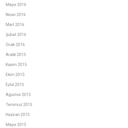
Mayıs 2016
Nisan 2016
Mart 2016
Şubat 2016
Ocak 2016
Aralık 2015
Kasım 2015
Ekim 2015
Eylül 2015
Ağustos 2015
Temmuz 2015
Haziran 2015
Mayıs 2015