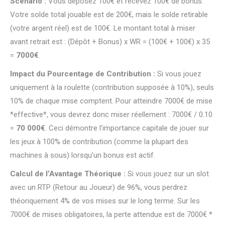
Scénario :
Vous déposez 100€ et recevez 100€ de bonus.
Votre solde total jouable est de 200€, mais le solde retirable
(votre argent réel) est de 100€. Le montant total à miser
avant retrait est : (Dépôt + Bonus) x WR = (100€ + 100€) x 35
=
7000€
.
Impact du Pourcentage de Contribution :
Si vous jouez
uniquement à la roulette (contribution supposée à 10%), seuls
10% de chaque mise comptent. Pour atteindre 7000€ de mise
*effective*, vous devrez donc miser réellement : 7000€ / 0.10
=
70 000€
. Ceci démontre l’importance capitale de jouer sur
les jeux à 100% de contribution (comme la plupart des
machines à sous) lorsqu’un bonus est actif.
Calcul de l’Avantage Théorique :
Si vous jouez sur un slot
avec un RTP (Retour au Joueur) de 96%, vous perdrez
théoriquement 4% de vos mises sur le long terme. Sur les
7000€ de mises obligatoires, la perte attendue est de 7000€ *