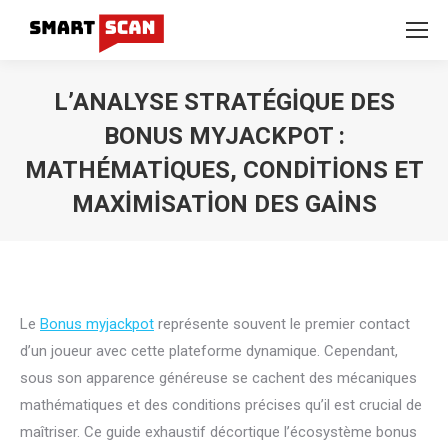
L’ANALYSE STRATÉGIQUE DES
BONUS MYJACKPOT :
MATHÉMATIQUES, CONDITIONS ET
MAXIMISATION DES GAINS
You are here:
Le
Bonus myjackpot
représente souvent le premier contact
d’un joueur avec cette plateforme dynamique. Cependant,
sous son apparence généreuse se cachent des mécaniques
mathématiques et des conditions précises qu’il est crucial de
maîtriser. Ce guide exhaustif décortique l’écosystème bonus