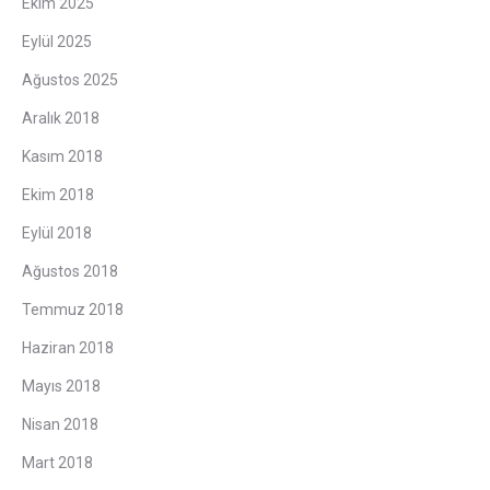
Ekim 2025
Eylül 2025
Ağustos 2025
Aralık 2018
Kasım 2018
Ekim 2018
Eylül 2018
Ağustos 2018
Temmuz 2018
Haziran 2018
Mayıs 2018
Nisan 2018
Mart 2018