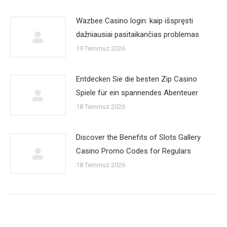
Wazbee Casino login: kaip išspręsti
dažniausiai pasitaikančias problemas
19 Temmuz 2026
Entdecken Sie die besten Zip Casino
Spiele für ein spannendes Abenteuer
18 Temmuz 2026
Discover the Benefits of Slots Gallery
Casino Promo Codes for Regulars
18 Temmuz 2026