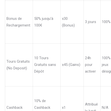
Bonus de
50% jusqu’à
x30
3 jours
100%
Rechargement
100€
(Bonus)
10 Tours
24h
100% 
Tours Gratuits
Gratuits sans
x45 (Gains)
pour
jeux
(No Deposit)
Dépôt
activer
désig
10% de
Attribué
Cashback
Cashback
x1
N/A