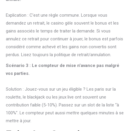
Explication : C’est une règle commune. Lorsque vous
demandez un retrait, le casino gèle souvent le bonus et les
gains associés le temps de traiter la demande. Si vous
annulez ce retrait pour continuer à jouer, le bonus est parfois
considéré comme achevé et les gains non convertis sont
perdus. Lisez toujours la politique de retrait/annulation.
Scénario 3 : Le compteur de mise n’avance pas malgré
vos parties.
Solution : Jouez-vous sur un jeu éligible ? Les paris sur la
roulette, le blackjack ou les jeux live ont souvent une
contribution faible (5-10%). Passez sur un slot de la liste “à
100%”. Le compteur peut aussi mettre quelques minutes à se
mettre à jour.