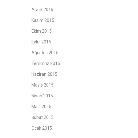
Aralık 2015
Kasım 2015
Ekim 2015
Eylül 2015
Ağustos 2015
Temmuz 2015
Haziran 2015
Mayıs 2015
Nisan 2015
Mart 2015
Şubat 2015
Ocak 2015