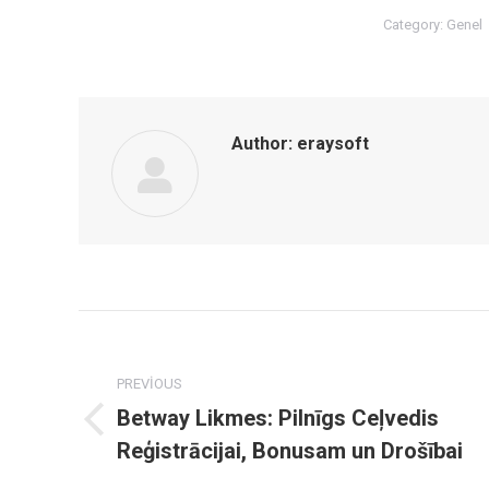
Category:
Genel
Author:
eraysoft
Post
navigation
PREVIOUS
Betway Likmes: Pilnīgs Ceļvedis
Previous
Reģistrācijai, Bonusam un Drošībai
post: