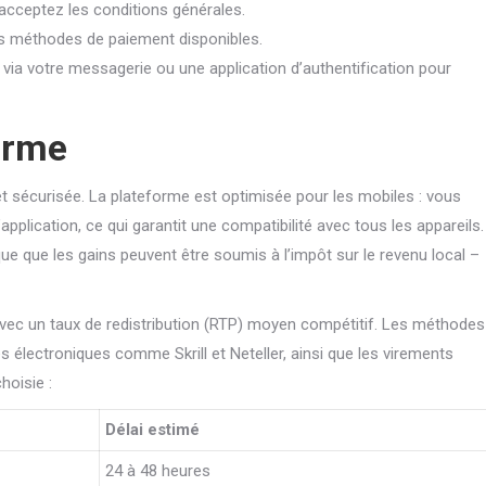
 acceptez les conditions générales.
es méthodes de paiement disponibles.
) via votre messagerie ou une application d’authentification pour
forme
et sécurisée. La plateforme est optimisée pour les mobiles : vous
pplication, ce qui garantit une compatibilité avec tous les appareils.
ue que les gains peuvent être soumis à l’impôt sur le revenu local –
vec un taux de redistribution (RTP) moyen compétitif. Les méthodes
es électroniques comme Skrill et Neteller, ainsi que les virements
hoisie :
Délai estimé
24 à 48 heures