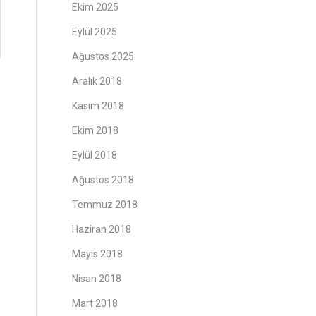
Ekim 2025
Eylül 2025
Ağustos 2025
Aralık 2018
Kasım 2018
Ekim 2018
Eylül 2018
Ağustos 2018
Temmuz 2018
Haziran 2018
Mayıs 2018
Nisan 2018
Mart 2018