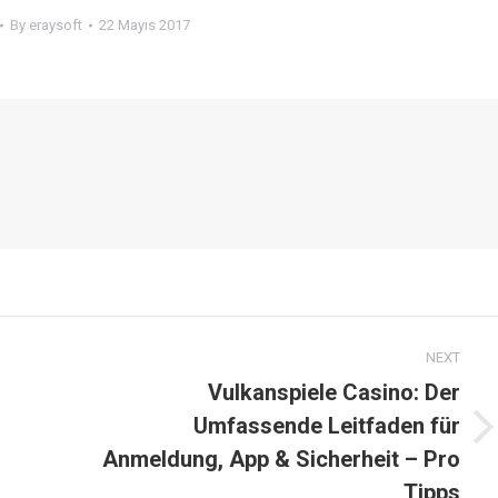
By
eraysoft
22 Mayıs 2017
NEXT
Vulkanspiele Casino: Der
Umfassende Leitfaden für
Next
Anmeldung, App & Sicherheit – Pro
post:
Tipps