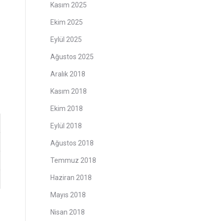
Kasım 2025
Ekim 2025
Eylül 2025
Ağustos 2025
Aralık 2018
Kasım 2018
Ekim 2018
Eylül 2018
Ağustos 2018
Temmuz 2018
Haziran 2018
Mayıs 2018
Nisan 2018