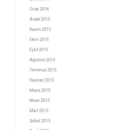
Ocak 2016
Aralık 2015
Kasım 2015
Ekim 2015
Eylül 2015
Ağustos 2015
Temmuz 2015
Haziran 2015
Mayıs 2015
Nisan 2015
Mart 2015
Şubat 2015