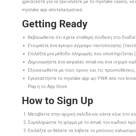
χρειάζεστε για να ξεκινήσετε με το mystake casino, να
mystake app αποτελεσματικά.
Getting Ready
Βεβαιωθείτε ότι έχετε σταθερή σύνδεση στο διαδίκτ
Ετοιμάστε ένα έγκυρο έγγραφο ταυτοποίησης (ταυτότ
Επιλέξτε μια μέθοδο πληρωμής που υποστηρίζεται (κ
Δημιουργήστε ένα ασφαλές email και ένα ισχυρό κω
Εξοικειωθείτε με τους όρους και τις προϋποθέσεις, 
Εγκαταστήστε το mystake app ως PWA από τον brows
Play ή το App Store.
How to Sign Up
Μεταβείτε στην αρχική σελίδα και κάντε κλικ στο κ
Συμπληρώστε τη φόρμα με το email, τον κωδικό πρό
Επιλέξτε αν θέλετε να λάβετε το μπόνους καλωσορί