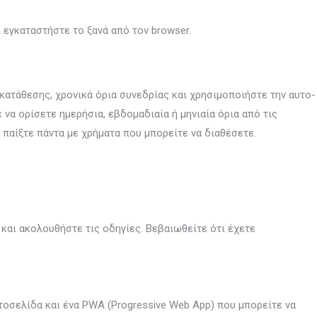
εγκαταστήστε το ξανά από τον browser.
 κατάθεσης, χρονικά όρια συνεδρίας και χρησιμοποιήστε την αυτο-
 να ορίσετε ημερήσια, εβδομαδιαία ή μηνιαία όρια από τις
 παίξτε πάντα με χρήματα που μπορείτε να διαθέσετε.
και ακολουθήστε τις οδηγίες. Βεβαιωθείτε ότι έχετε
τοσελίδα και ένα PWA (Progressive Web App) που μπορείτε να