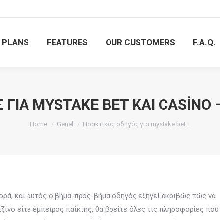
PLANS
FEATURES
OUR CUSTOMERS
F.A.Q.
PLANS
FEATURES
OUR CUSTOMERS
F.A.Q.
 ΓΙΑ MYSTAKE BET ΚΑΙ CASINO
You are here:
Home
Genel
Πρακτικός οδηγός για mystake bet…
ορά, και αυτός ο βήμα-προς-βήμα οδηγός εξηγεί ακριβώς πώς να
αζίνο είτε έμπειρος παίκτης, θα βρείτε όλες τις πληροφορίες που