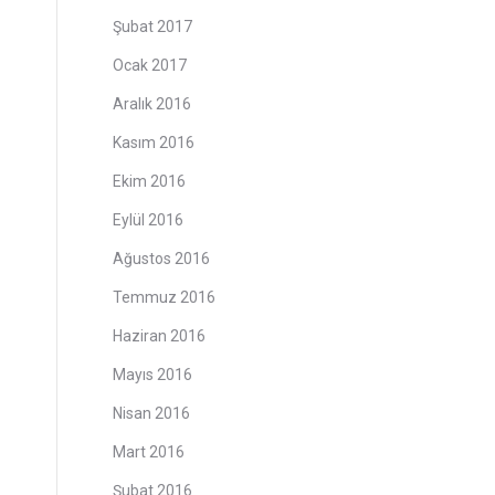
Şubat 2017
Ocak 2017
Aralık 2016
Kasım 2016
Ekim 2016
Eylül 2016
Ağustos 2016
Temmuz 2016
Haziran 2016
Mayıs 2016
Nisan 2016
Mart 2016
Şubat 2016