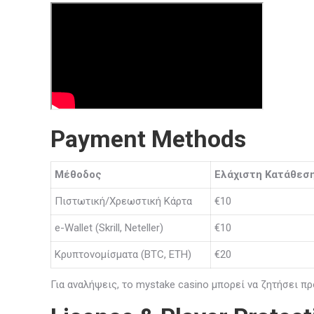
Payment Methods
Μέθοδος
Ελάχιστη Κατάθεσ
Πιστωτική/Χρεωστική Κάρτα
€10
e-Wallet (Skrill, Neteller)
€10
Κρυπτονομίσματα (BTC, ETH)
€20
Για αναλήψεις, το mystake casino μπορεί να ζητήσει πρ