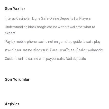
Son Yazılar
Interac Casino En Ligne Safe Online Deposits for Players
Understanding black magic casino withdrawal time what to
expect
Pay by mobile phone casino not on gamstop guide to safe play
ทางเข้า Ku Casino เพื่อการเริ่มต้นเล่นคาสิโนออนไลน์อย่างมืออาชีพ
Guide to online casino with paypal safe, fast deposits
Son Yorumlar
Arşivler