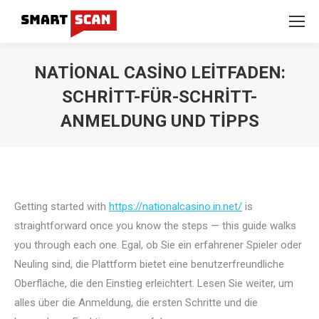
NATIONAL CASINO LEITFADEN:
SCHRITT-FÜR-SCHRITT-
ANMELDUNG UND TIPPS
You are here:
Getting started with
https://nationalcasino.in.net/
is
straightforward once you know the steps — this guide walks
you through each one. Egal, ob Sie ein erfahrener Spieler oder
Neuling sind, die Plattform bietet eine benutzerfreundliche
Oberfläche, die den Einstieg erleichtert. Lesen Sie weiter, um
alles über die Anmeldung, die ersten Schritte und die