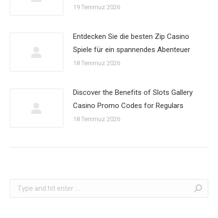
19 Temmuz 2026
Entdecken Sie die besten Zip Casino
Spiele für ein spannendes Abenteuer
18 Temmuz 2026
Discover the Benefits of Slots Gallery
Casino Promo Codes for Regulars
18 Temmuz 2026
Search: