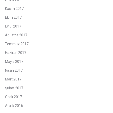
Kasım 2017
Ekim 2017
Eylül 2017
Ağustos 2017
Temmuz 2017
Haziran 2017
Mayıs 2017
Nisan 2017
Mart 2017
Şubat 2017
Ocak 2017
Aralık 2016