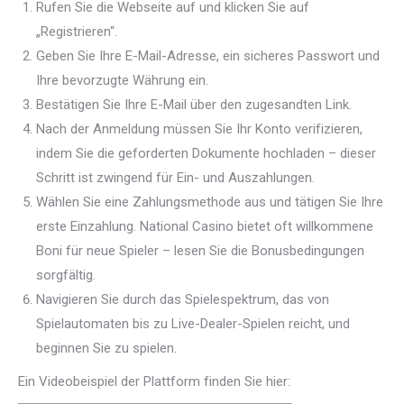
Rufen Sie die Webseite auf und klicken Sie auf
„Registrieren“.
Geben Sie Ihre E-Mail-Adresse, ein sicheres Passwort und
Ihre bevorzugte Währung ein.
Bestätigen Sie Ihre E-Mail über den zugesandten Link.
Nach der Anmeldung müssen Sie Ihr Konto verifizieren,
indem Sie die geforderten Dokumente hochladen – dieser
Schritt ist zwingend für Ein- und Auszahlungen.
Wählen Sie eine Zahlungsmethode aus und tätigen Sie Ihre
erste Einzahlung. National Casino bietet oft willkommene
Boni für neue Spieler – lesen Sie die Bonusbedingungen
sorgfältig.
Navigieren Sie durch das Spielespektrum, das von
Spielautomaten bis zu Live-Dealer-Spielen reicht, und
beginnen Sie zu spielen.
Ein Videobeispiel der Plattform finden Sie hier: