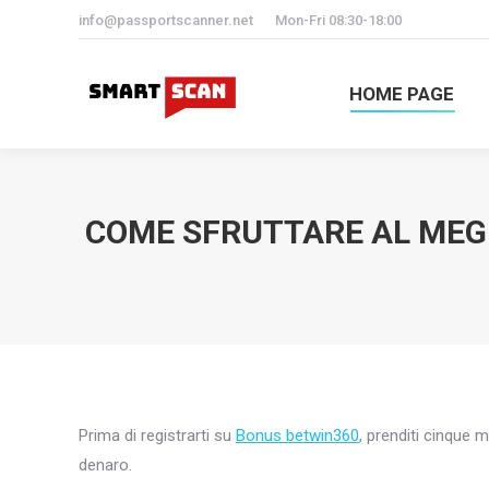
info@passportscanner.net
Mon-Fri 08:30-18:00
HOME PAGE
HOME PAGE
COME SFRUTTARE AL MEGLI
Prima di registrarti su
Bonus betwin360
, prenditi cinque 
denaro.