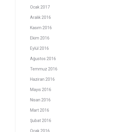
Ocak 2017
Aralık 2016
Kasım 2016
Ekim 2016
Eylül 2016
Ağustos 2016
Temmuz 2016
Haziran 2016
Mayıs 2016
Nisan 2016
Mart 2016
Şubat 2016
Ocak 2016