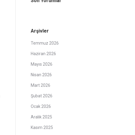
Son Yorumlar
Arşivler
Temmuz 2026
Haziran 2026
Mayıs 2026
Nisan 2026
Mart 2026
i
Şubat 2026
Ocak 2026
Aralık 2025
Kasım 2025