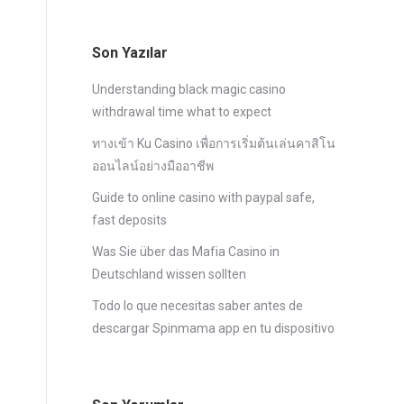
Son Yazılar
Understanding black magic casino
withdrawal time what to expect
ทางเข้า Ku Casino เพื่อการเริ่มต้นเล่นคาสิโน
ออนไลน์อย่างมืออาชีพ
Guide to online casino with paypal safe,
fast deposits
Was Sie über das Mafia Casino in
Deutschland wissen sollten
Todo lo que necesitas saber antes de
descargar Spinmama app en tu dispositivo