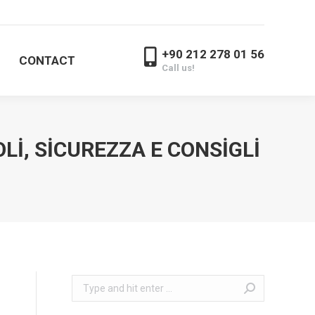
+90 212 278 01 56
CONTACT
Call us!
+90 212 278 01 56
CONTACT
Call us!
LI, SICUREZZA E CONSIGLI
Search: