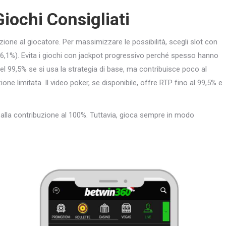
iochi Consigliati
uzione al giocatore. Per massimizzare le possibilità, scegli slot con
6,1%). Evita i giochi con jackpot progressivo perché spesso hanno
el 99,5% se si usa la strategia di base, ma contribuisce poco al
e limitata. Il video poker, se disponibile, offre RTP fino al 99,5% e
ie alla contribuzione al 100%. Tuttavia, gioca sempre in modo