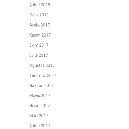
Şubat 2018
Ocak 2018
Aralık 2017
Kasım 2017
Ekim 2017
Eylül 2017
Ağustos 2017
Temmuz 2017
Haziran 2017
Mayıs 2017
Nisan 2017
Mart 2017
Şubat 2017