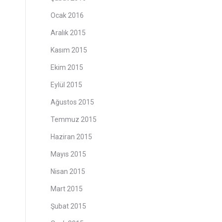
Ocak 2016
Aralık 2015
Kasım 2015
Ekim 2015
Eylül 2015
Ağustos 2015
Temmuz 2015
Haziran 2015
Mayıs 2015
Nisan 2015
Mart 2015
Şubat 2015