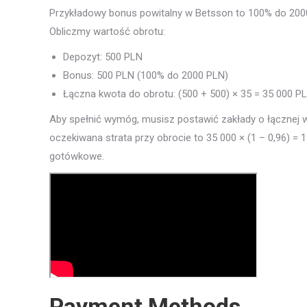
Przykładowy bonus powitalny w Betsson to 100% do 200
Obliczmy wartość obrotu:
Depozyt: 500 PLN
Bonus: 500 PLN (100% do 2000 PLN)
Łączna kwota do obrotu: (500 + 500) × 35 = 35 000 P
Aby spełnić wymóg, musisz postawić zakłady o łącznej w
oczekiwana strata przy obrocie to 35 000 × (1 – 0,96) =
gotówkowe.
Payment Methods