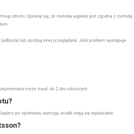
wymogi obrotu. Upewnij się, że metoda wypłaty jest zgodna z metodą
rtem.
adblock) lub spróbuj innej przeglądarki. Jeśli problem występuje
dokumentami może trwać do 2 dni roboczych.
otu?
opiero po spełnieniu wymogu środki stają się wypłacalne.
tsson?