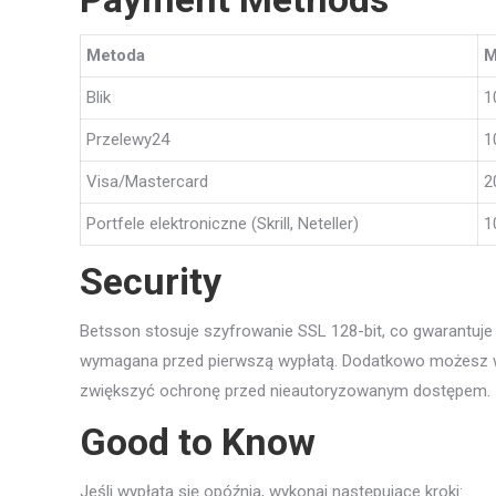
Metoda
M
Blik
1
Przelewy24
1
Visa/Mastercard
2
Portfele elektroniczne (Skrill, Neteller)
1
Security
Betsson stosuje szyfrowanie SSL 128-bit, co gwarantuje
wymagana przed pierwszą wypłatą. Dodatkowo możesz wł
zwiększyć ochronę przed nieautoryzowanym dostępem.
Good to Know
Jeśli wypłata się opóźnia, wykonaj następujące kroki: