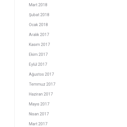
Mart 2018
Şubat 2018
Ocak 2018
Aralık 2017
Kasım 2017
Ekim 2017
Eylül 2017
Ağustos 2017
Temmuz 2017
Haziran 2017
Mayıs 2017
Nisan 2017
Mart 2017