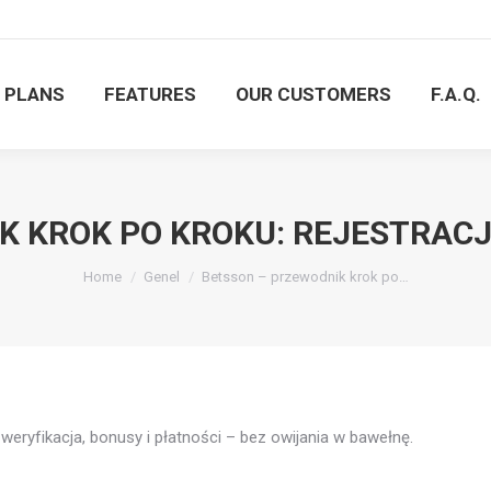
PLANS
FEATURES
OUR CUSTOMERS
F.A.Q.
PLANS
FEATURES
OUR CUSTOMERS
F.A.Q.
 KROK PO KROKU: REJESTRACJ
You are here:
Home
Genel
Betsson – przewodnik krok po…
, weryfikacja, bonusy i płatności – bez owijania w bawełnę.