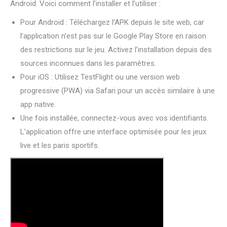
Android. Voici comment l’installer et l’utiliser :
Pour Android : Téléchargez l’APK depuis le site web, car
l’application n’est pas sur le Google Play Store en raison
des restrictions sur le jeu. Activez l’installation depuis des
sources inconnues dans les paramètres.
Pour iOS : Utilisez TestFlight ou une version web
progressive (PWA) via Safari pour un accès similaire à une
app native.
Une fois installée, connectez-vous avec vos identifiants.
L’application offre une interface optimisée pour les jeux
live et les paris sportifs.