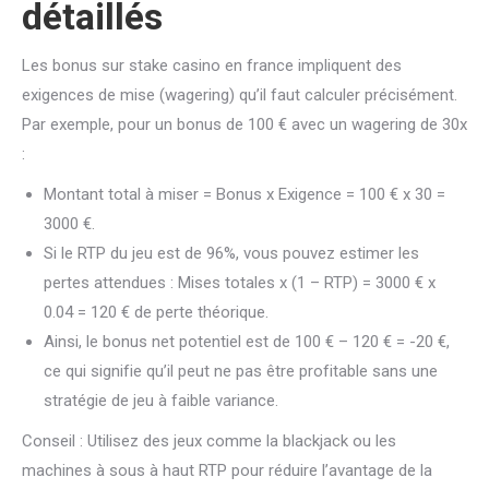
détaillés
Les bonus sur stake casino en france impliquent des
exigences de mise (wagering) qu’il faut calculer précisément.
Par exemple, pour un bonus de 100 € avec un wagering de 30x
:
Montant total à miser = Bonus x Exigence = 100 € x 30 =
3000 €.
Si le RTP du jeu est de 96%, vous pouvez estimer les
pertes attendues : Mises totales x (1 – RTP) = 3000 € x
0.04 = 120 € de perte théorique.
Ainsi, le bonus net potentiel est de 100 € – 120 € = -20 €,
ce qui signifie qu’il peut ne pas être profitable sans une
stratégie de jeu à faible variance.
Conseil : Utilisez des jeux comme la blackjack ou les
machines à sous à haut RTP pour réduire l’avantage de la