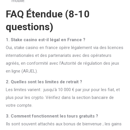
mobile.
FAQ Étendue (8-10
questions)
1. Stake casino est-il légal en France ?
Oui, stake casino en france opère légalement via des licences
internationales et des partenariats avec des opérateurs
agréés, en conformité avec l’Autorité de régulation des jeux
en ligne (ARJEL).
2. Quelles sont les limites de retrait ?
Les limites varient : jusqu’à 10 000 € par jour pour les fiat, et
plus pour les crypto. Vérifiez dans la section bancaire de
votre compte.
3. Comment fonctionnent les tours gratuits ?
Ils sont souvent attachés aux bonus de bienvenue ; les gains