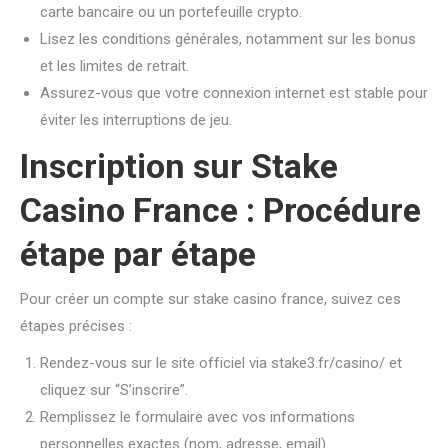
carte bancaire ou un portefeuille crypto.
Lisez les conditions générales, notamment sur les bonus
et les limites de retrait.
Assurez-vous que votre connexion internet est stable pour
éviter les interruptions de jeu.
Inscription sur Stake
Casino France : Procédure
étape par étape
Pour créer un compte sur stake casino france, suivez ces
étapes précises :
Rendez-vous sur le site officiel via stake3.fr/casino/ et
cliquez sur “S’inscrire”.
Remplissez le formulaire avec vos informations
personnelles exactes (nom, adresse, email).