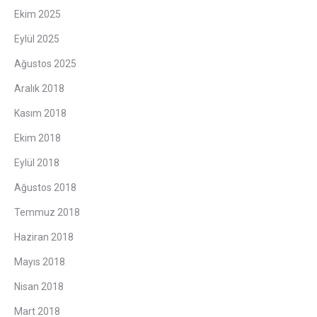
Ekim 2025
Eylül 2025
Ağustos 2025
Aralık 2018
Kasım 2018
Ekim 2018
Eylül 2018
Ağustos 2018
Temmuz 2018
Haziran 2018
Mayıs 2018
Nisan 2018
Mart 2018