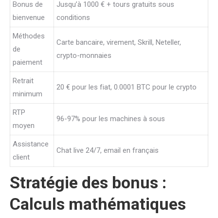
Bonus de
Jusqu’à 1000 € + tours gratuits sous
bienvenue
conditions
Méthodes
Carte bancaire, virement, Skrill, Neteller,
de
crypto-monnaies
paiement
Retrait
20 € pour les fiat, 0.0001 BTC pour le crypto
minimum
RTP
96-97% pour les machines à sous
moyen
Assistance
Chat live 24/7, email en français
client
Stratégie des bonus :
Calculs mathématiques