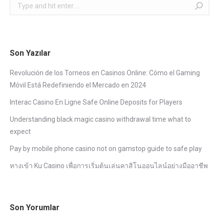
Search:
Son Yazılar
Revolución de los Torneos en Casinos Online: Cómo el Gaming
Móvil Está Redefiniendo el Mercado en 2024
Interac Casino En Ligne Safe Online Deposits for Players
Understanding black magic casino withdrawal time what to
expect
Pay by mobile phone casino not on gamstop guide to safe play
ทางเข้า Ku Casino เพื่อการเริ่มต้นเล่นคาสิโนออนไลน์อย่างมืออาชีพ
Son Yorumlar