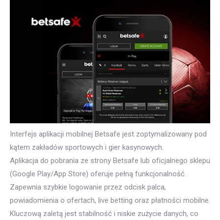
Interfejs aplikacji mobilnej Betsafe jest zoptymalizowany pod
kątem zakładów sportowych i gier kasynowych.
Aplikacja do pobrania ze strony Betsafe lub oficjalnego sklepu
(Google Play/App Store) oferuje pełną funkcjonalność.
Zapewnia szybkie logowanie przez odcisk palca,
powiadomienia o ofertach, live betting oraz płatności mobilne.
Kluczową zaletą jest stabilność i niskie zużycie danych, co