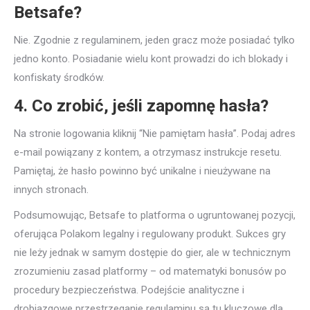
Betsafe?
Nie. Zgodnie z regulaminem, jeden gracz może posiadać tylko
jedno konto. Posiadanie wielu kont prowadzi do ich blokady i
konfiskaty środków.
4. Co zrobić, jeśli zapomnę hasła?
Na stronie logowania kliknij “Nie pamiętam hasła”. Podaj adres
e-mail powiązany z kontem, a otrzymasz instrukcje resetu.
Pamiętaj, że hasło powinno być unikalne i nieużywane na
innych stronach.
Podsumowując, Betsafe to platforma o ugruntowanej pozycji,
oferująca Polakom legalny i regulowany produkt. Sukces gry
nie leży jednak w samym dostępie do gier, ale w technicznym
zrozumieniu zasad platformy – od matematyki bonusów po
procedury bezpieczeństwa. Podejście analityczne i
drobiazgowe przestrzeganie regulaminu są tu kluczowe dla