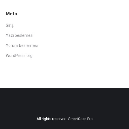
Meta
Giriş
Yazı beslemesi
Yorum beslemesi
WordPress.org
All rights reserved. SmartScan Pro