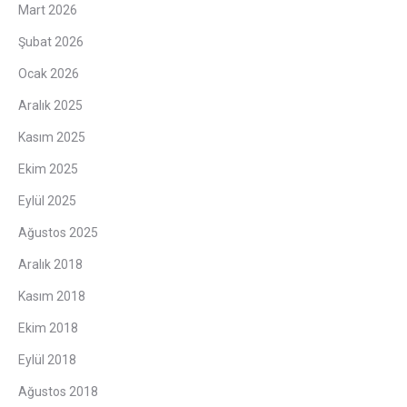
Mart 2026
Şubat 2026
Ocak 2026
Aralık 2025
Kasım 2025
Ekim 2025
Eylül 2025
Ağustos 2025
Aralık 2018
Kasım 2018
Ekim 2018
Eylül 2018
Ağustos 2018