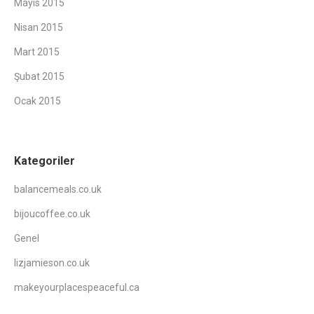
Mayıs 2015
Nisan 2015
Mart 2015
Şubat 2015
Ocak 2015
Kategoriler
balancemeals.co.uk
bijoucoffee.co.uk
Genel
lizjamieson.co.uk
makeyourplacespeaceful.ca