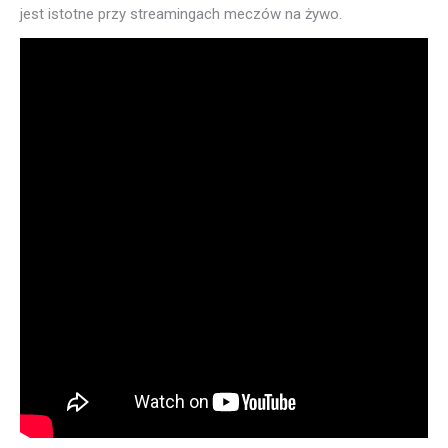
jest istotne przy streamingach meczów na żywo.