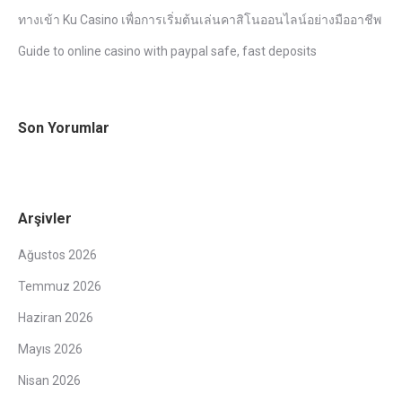
ทางเข้า Ku Casino เพื่อการเริ่มต้นเล่นคาสิโนออนไลน์อย่างมืออาชีพ
Guide to online casino with paypal safe, fast deposits
Son Yorumlar
Arşivler
Ağustos 2026
Temmuz 2026
Haziran 2026
Mayıs 2026
Nisan 2026