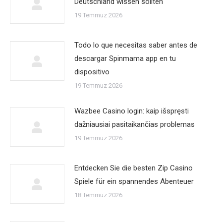
Deutschland wissen sollten
19 Temmuz 2026
Todo lo que necesitas saber antes de
descargar Spinmama app en tu
dispositivo
19 Temmuz 2026
Wazbee Casino login: kaip išspręsti
dažniausiai pasitaikančias problemas
19 Temmuz 2026
Entdecken Sie die besten Zip Casino
Spiele für ein spannendes Abenteuer
18 Temmuz 2026