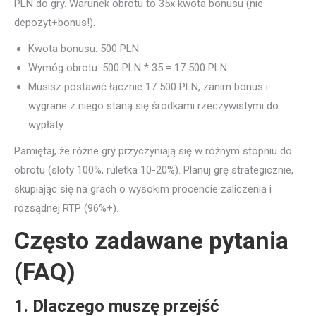
PLN do gry. Warunek obrotu to 35x kwota bonusu (nie
depozyt+bonus!).
Kwota bonusu: 500 PLN
Wymóg obrotu: 500 PLN * 35 = 17 500 PLN
Musisz postawić łącznie 17 500 PLN, zanim bonus i
wygrane z niego staną się środkami rzeczywistymi do
wypłaty.
Pamiętaj, że różne gry przyczyniają się w różnym stopniu do
obrotu (sloty 100%, ruletka 10-20%). Planuj grę strategicznie,
skupiając się na grach o wysokim procencie zaliczenia i
rozsądnej RTP (96%+).
Często zadawane pytania
(FAQ)
1. Dlaczego muszę przejść