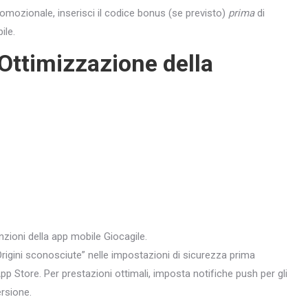
romozionale, inserisci il codice bonus (se previsto)
prima
di
ile.
 Ottimizzazione della
nzioni della app mobile Giocagile.
a “Origini sconosciute” nelle impostazioni di sicurezza prima
’App Store. Per prestazioni ottimali, imposta notifiche push per gli
ersione.