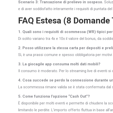
Scenario 3: Transazione di prelievo in sospeso.
Soluzi
e di aver soddisfatto interamente i requisiti di puntata de
FAQ Estesa (8 Domande 
1. Quali sono i requisiti di scommessa (WR) tipici p
Di solito variano tra 4x e 10x il valore del bonus, da so
2. Posso utilizzare la stessa carta per depositi e prel
Sì, è una prassi comune e spesso obbligatoria per motivi
3. La giocagile app consuma molti dati mobili?
Il consumo è moderato. Per lo streaming live di eventi si
4. Cosa succede se perdo la connessione durante u
La scommessa rimane valida se è stata confermata dal ser
5. Come funziona l’opzione “Cash Out”?
È disponibile per molti eventi e permette di chiudere la 
limitando le perdite. L’importo offerto fluttua in base all