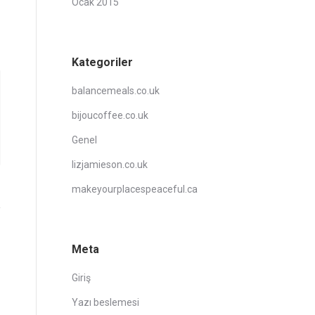
Ocak 2015
Kategoriler
balancemeals.co.uk
bijoucoffee.co.uk
Genel
lizjamieson.co.uk
makeyourplacespeaceful.ca
Meta
Giriş
Yazı beslemesi