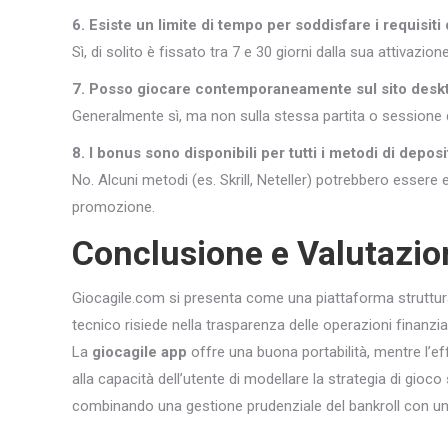
6. Esiste un limite di tempo per soddisfare i requisiti
Sì, di solito è fissato tra 7 e 30 giorni dalla sua attivazi
7. Posso giocare contemporaneamente sul sito deskt
Generalmente sì, ma non sulla stessa partita o sessione d
8. I bonus sono disponibili per tutti i metodi di depos
No. Alcuni metodi (es. Skrill, Neteller) potrebbero essere e
promozione.
Conclusione e Valutazio
Giocagile.com si presenta come una piattaforma struttura
tecnico risiede nella trasparenza delle operazioni finanzia
La
giocagile app
offre una buona portabilità, mentre l’ef
alla capacità dell’utente di modellare la strategia di gioc
combinando una gestione prudenziale del bankroll con una s