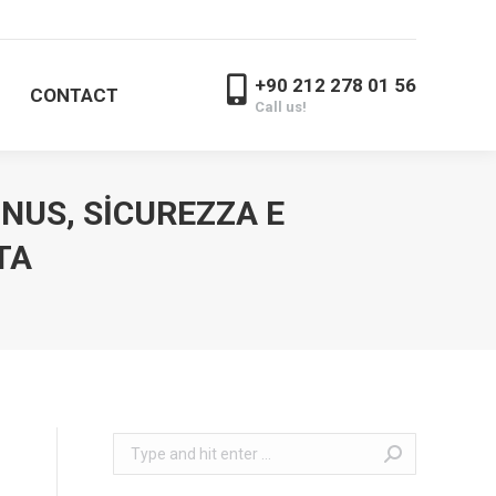
+90 212 278 01 56
CONTACT
Call us!
+90 212 278 01 56
CONTACT
Call us!
ONUS, SICUREZZA E
TA
Search: