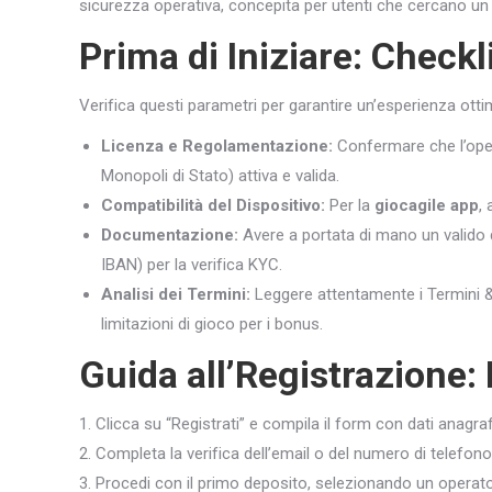
sicurezza operativa, concepita per utenti che cercano un c
Prima di Iniziare: Check
Verifica questi parametri per garantire un’esperienza otti
Licenza e Regolamentazione:
Confermare che l’ope
Monopoli di Stato) attiva e valida.
Compatibilità del Dispositivo:
Per la
giocagile app
,
Documentazione:
Avere a portata di mano un valido 
IBAN) per la verifica KYC.
Analisi dei Termini:
Leggere attentamente i Termini & 
limitazioni di gioco per i bonus.
Guida all’Registrazione
1. Clicca su “Registrati” e compila il form con dati anagra
2. Completa la verifica dell’email o del numero di telefono
3. Procedi con il primo deposito, selezionando un operator