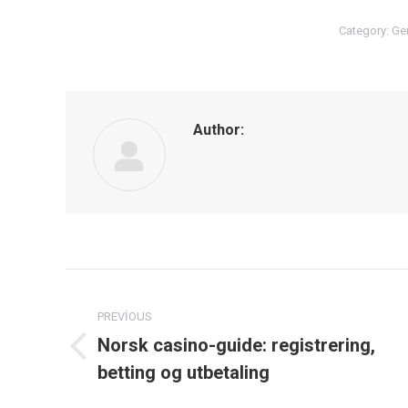
Category:
Ge
Author:
Post
PREVIOUS
navigation
Norsk casino-guide: registrering,
Previous
betting og utbetaling
post: