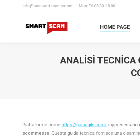
info@passportscanner.net
Mon-Fri 08:30-18:00
HOME PAGE
HOME PAGE
ANALISI TECNICA 
C
Piattaforme come
https://giocagile.com/
rappresentano un
scommesse
. Questa guida tecnica fornisce una disamina