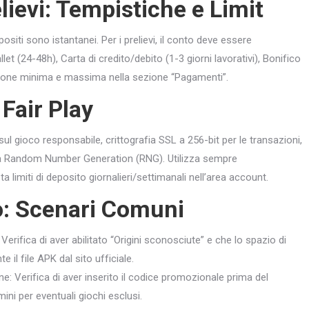
lievi: Tempistiche e Limit
epositi sono istantanei. Per i prelievi, il conto deve essere
t (24-48h), Carta di credito/debito (1-3 giorni lavorativi), Bonifico
nsazione minima e massima nella sezione “Pagamenti”.
 Fair Play
sul gioco responsabile, crittografia SSL a 256-bit per le transazioni,
er la Random Number Generation (RNG). Utilizza sempre
a limiti di deposito giornalieri/settimanali nell’area account.
o: Scenari Comuni
Verifica di aver abilitato “Origini sconosciute” e che lo spazio di
il file APK dal sito ufficiale.
e: Verifica di aver inserito il codice promozionale prima del
ini per eventuali giochi esclusi.