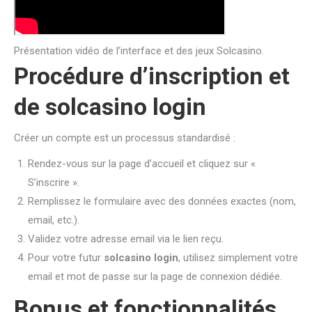
Présentation vidéo de l’interface et des jeux Solcasino.
Procédure d’inscription et
de solcasino login
Créer un compte est un processus standardisé :
Rendez-vous sur la page d’accueil et cliquez sur «
S’inscrire ».
Remplissez le formulaire avec des données exactes (nom,
email, etc.).
Validez votre adresse email via le lien reçu.
Pour votre futur
solcasino login
, utilisez simplement votre
email et mot de passe sur la page de connexion dédiée.
Bonus et fonctionnalités