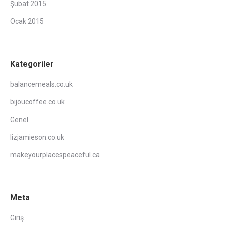
Şubat 2015
Ocak 2015
Kategoriler
balancemeals.co.uk
bijoucoffee.co.uk
Genel
lizjamieson.co.uk
makeyourplacespeaceful.ca
Meta
Giriş