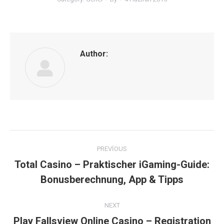
Author:
Post
PREVIOUS
navigation
Total Casino – Praktischer iGaming-Guide:
Previous
Bonusberechnung, App & Tipps
post:
NEXT
Play Fallsview Online Casino – Registration